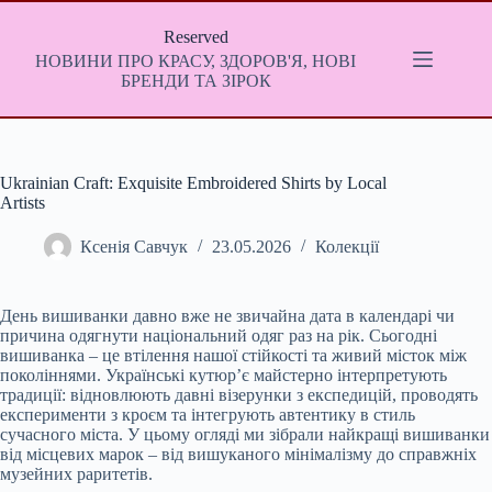
Перейти
до
Reserved
вмісту
НОВИНИ ПРО КРАСУ, ЗДОРОВ'Я, НОВІ
БРЕНДИ ТА ЗІРОК
Ukrainian Craft: Exquisite Embroidered Shirts by Local
Artists
Ксенія Савчук
23.05.2026
Колекції
День вишиванки давно вже не звичайна дата в календарі чи
причина одягнути національний одяг раз на рік. Сьогодні
вишиванка – це втілення нашої стійкості та живий місток між
поколіннями. Українські кутюр’є майстерно інтерпретують
традиції: відновлюють давні візерунки з експедицій, проводять
експерименти з кроєм та інтегрують автентику в стиль
сучасного міста. У цьому огляді ми зібрали найкращі вишиванки
від місцевих марок – від вишуканого мінімалізму до справжніх
музейних раритетів.