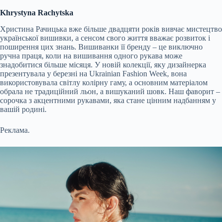
Khrystyna Rachytska
Христина Рачицька вже більше двадцяти років вивчає мистецтво
української вишивки, а сенсом свого життя вважає розвиток і
поширення цих знань. Вишиванки її бренду – це виключно
ручна праця, коли на вишивання одного рукава може
знадобитися більше місяця. У новій колекції, яку дизайнерка
презентувала у березні на Ukrainian Fashion Week, вона
використовувала світлу колірну гаму, а основним матеріалом
обрала не традиційний льон, а вишуканий шовк. Наш фаворит –
сорочка з акцентними рукавами, яка стане цінним надбанням у
вашій родині.
Реклама.