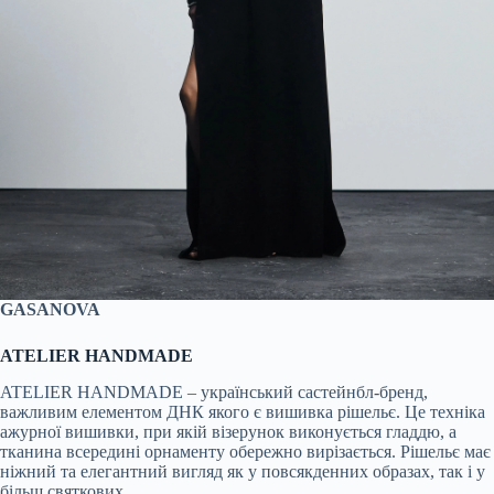
GASANOVA
ATELIER HANDMADE
ATELIER HANDMADE – український састейнбл-бренд,
важливим елементом ДНК якого є вишивка рішельє. Це техніка
ажурної вишивки, при якій візерунок виконується гладдю, а
тканина всередині орнаменту обережно вирізається. Рішельє має
ніжний та елегантний вигляд як у повсякденних образах, так і у
більш святкових.