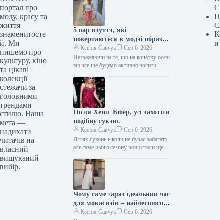
портал про
С
моду, красу та
П
життя
С
5 пар взуття, які
знаменитосте
К
повертаються в модні образи
й. Ми
и
з приходом осені
Ксенія Савчук
Сер 6, 2026
пишемо про
Незважаючи на те, що на початку осені
культуру, кіно
ми все ще будемо активно носити
та цікаві
мюлі та шльопанці, а також завжди
колекції,
матимемо…
стежачи за
головними
трендами
Після Хейлі Бібер, усі захотіли
стилю. Наша
подібну сукню.
мета —
Ксенія Савчук
Сер 6, 2026
надихати
читачів на
Літніх суконь ніколи не буває забагато,
але саме цього сезону вони стали ще
власний
сміливішими. Тренди літа 2026
вишуканий
остаточно відмовляються від…
вибір.
Чому саме зараз ідеальний час
для мокасинів – найлегшого
закритого взуття
Ксенія Савчук
Сер 6, 2026