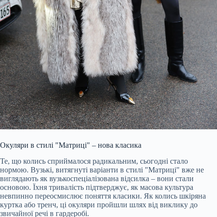
Окуляри в стилі "Матриці" – нова класика
Те, що колись сприймалося радикальним, сьогодні стало
нормою. Вузькі, витягнуті варіанти в стилі "Матриці" вже не
виглядають як вузькоспеціалізована відсилка – вони стали
основою. Їхня тривалість підтверджує, як масова культура
невпинно переосмислює поняття класики. Як колись шкіряна
куртка або тренч, ці окуляри пройшли шлях від виклику до
звичайної речі в гардеробі.