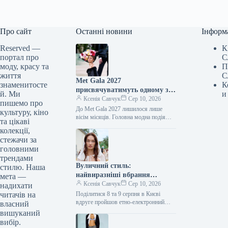
Про сайт
Останні новини
Інформ
Reserved —
К
портал про
С
моду, красу та
П
життя
С
Met Gala 2027
знаменитосте
К
присвячуватимуть одному з
й. Ми
и
найдискусійніших кутюр’є
Ксенія Савчук
Сер 10, 2026
пишемо про
сучасності
До Met Gala 2027 лишилося лише
культуру, кіно
вісім місяців. Головна модна подія
та цікаві
року відбудеться, як завжди, у перший
колекції,
понеділок травня 2027…
стежачи за
головними
трендами
Вуличний стиль:
стилю. Наша
найвиразніші вбрання
мета —
відвідувачів фестивалю
Ксенія Савчук
Сер 10, 2026
надихати
“Вирій”
читачів на
Поділитися 8 та 9 серпня в Києві
вдруге пройшов етно-електронний
власний
фестиваль "Вирій", який
вишуканий
трансформувався в простір сучасної
вибір.
української моди та…