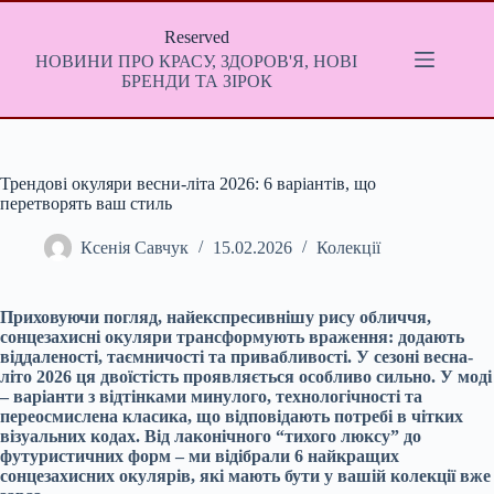
Перейти
до
Reserved
вмісту
НОВИНИ ПРО КРАСУ, ЗДОРОВ'Я, НОВІ
БРЕНДИ ТА ЗІРОК
Трендові окуляри весни-літа 2026: 6 варіантів, що
перетворять ваш стиль
Ксенія Савчук
15.02.2026
Колекції
Приховуючи погляд, найекспресивнішу рису обличчя,
сонцезахисні окуляри трансформують враження: додають
віддаленості, таємничості та привабливості. У сезоні весна-
літо 2026 ця двоїстість проявляється особливо сильно. У моді
– варіанти з відтінками минулого, технологічності та
переосмислена класика, що відповідають потребі в чітких
візуальних кодах. Від лаконічного “тихого люксу” до
футуристичних форм – ми відібрали 6 найкращих
сонцезахисних окулярів, які мають бути у вашій колекції вже