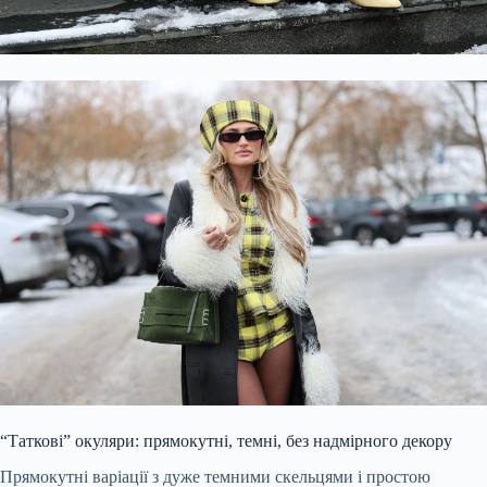
“Таткові” окуляри: прямокутні, темні, без надмірного декору
Прямокутні варіації з дуже темними скельцями і простою