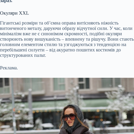
зараз.
Окуляри XXL
Гігантські розміри та об’ємна оправа витісняють ніжність
витонченого металу, даруючи образу відчутної сили. У час, коли
мінімалізм вже не є синонімом скромності, подібні окуляри
створюють нову вишуканість – впевнену та рішучу. Вони стають
головним елементом стилю та узгоджуються з тенденцією на
перебільшені силуети – від акуратно пошитих костюмів до
структурованих пальт.
Реклама.