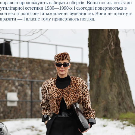
оправою продовжують набирати обертів. Вони посилаються до
утилітарної естетики 1980—1990-х і сьогодні повертаються в
контексті normcore та захоплення буденністю. Вони не прагнуть
вразити — і власне тому привертають погляд.