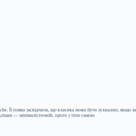
e. Її поява засвідчила, що класика може бути зухвалою, якщо за
 Armani — мінімалістичній, проте з тією самою