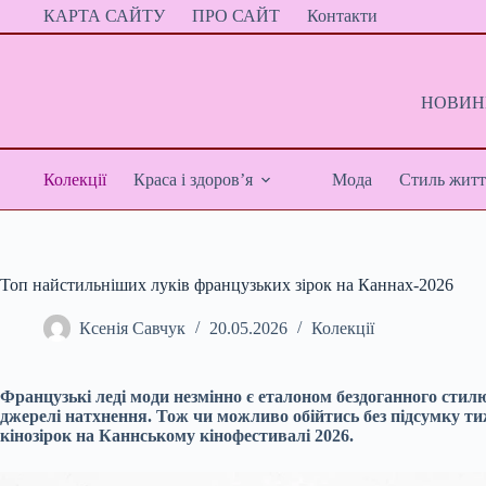
Перейти
КАРТА САЙТУ
ПРО САЙТ
Контакти
до
вмісту
НОВИНИ
Колекції
Краса і здоров’я
Мода
Стиль житт
Топ найстильніших луків французьких зірок на Каннах-2026
Ксенія Савчук
20.05.2026
Колекції
Французькі леді моди незмінно є еталоном бездоганного стилю
джерелі натхнення. Тож чи можливо обійтись без підсумку 
кінозірок на Каннському кінофестивалі 2026.