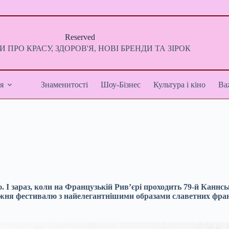
Reserved
 ПРО КРАСУ, ЗДОРОВ'Я, НОВІ БРЕНДИ ТА ЗІРОК
я
Знаменитості
Шоу-Бізнес
Культура і кіно
Ва
. І зараз, коли на Французькій Рив’єрі проходить 79-й Каннсь
тижня фестивалю з найелегантнішими образами славетних фр