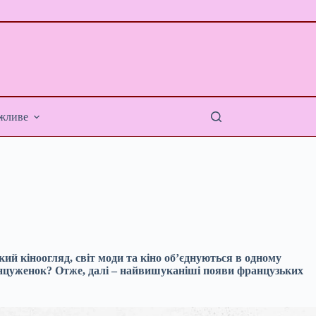
жливе
кий кіноогляд, світ моди та кіно об’єднуються в одному
анцуженок? Отже, далі – найвишуканіші появи французьких