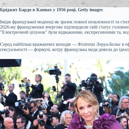
Бріджит Бардо в Каннах у 1956 році. Getty images
Імідж французької модниці як зразок повної незалежності та ст
2026-му француженки вчергове підтвердили свій статус головни
"Електричний цілунок" були відважними, експресивними та, вод
Серед найбільш вражаючих виходів — Філіппін Леруа-Больє в ефек
сексуальності — формулі, котру французька мода довела до ідеал