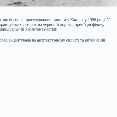
до, що босоніж прогулювалася пляжем у Каннах у 1956 році. У
ранцузьких акторок на червоній доріжці прем’єри фільму
ивідуальний характер і настрій.
орка акцентувала на архітектурному силуеті та витонченій