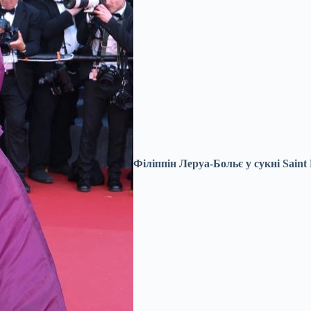
Філіппін Леруа-Больє у сукні Sain