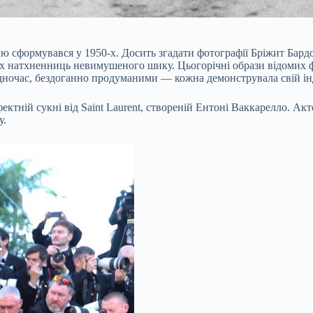
илю сформувався у 1950-х. Досить згадати фотографії Бріжит Бар
х натхненниць невимушеного шику. Цьогорічні образи відомих ф
ночас, бездоганно продуманими — кожна демонструвала свій інд
тній сукні від Saint Laurent, створеній Ентоні Ваккарелло. Акт
у.