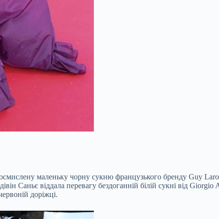
осмислену маленьку чорну сукню французького бренду Guy Laroch
дівін Саньє віддала перевагу бездоганній білій сукні від Giorgio
червоній доріжці.