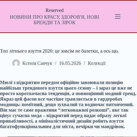
Перейти
до
Reserved
вмісту
НОВИНИ ПРО КРАСУ, ЗДОРОВ'Я, НОВІ
БРЕНДИ ТА ЗІРОК
Топ літнього взуття 2026: це зовсім не балетки, а ось що.
Ксенія Савчук
16.05.2026
Колекції
Мюлі з відкритим передом офіційно завоювали позицію
найбільш трендового взуття цього сезону – і зараз це вже не
просто короткочасна тенденція, а повноцінний модний тренд.
Якраз цей фасон все частіше трапляється в гардеробах
модниць: помітний, дещо зухвалий та водночас витончений.
Він має те саме враження “легковажної розкоші”, яке так
цінує сучасна мода – відкритий перед надає образу легкої
привабливості, а мінімалістичний дизайн робить взуття
багатофункціональним для міста, вечірки чи мандрівок.