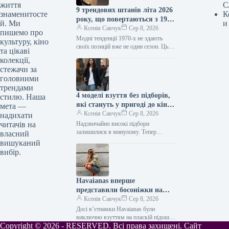
життя
С
9 трендових штанів літа 2026
знаменитосте
К
року, що повертаються з 1970-
й. Ми
и
х
Ксенія Савчук
Сер 8, 2026
пишемо про
Модні тенденції 1970-х не здають
культуру, кіно
своїх позицій вже не один сезон. Цього
та цікаві
літа це особливо помітно за брюками:
колекції,
фасони, характерні…
стежачи за
головними
трендами
4 моделі взуття без підборів,
стилю. Наша
які стануть у пригоді до кінця
мета —
літа
Ксенія Савчук
Сер 8, 2026
надихати
читачів на
Надзвичайно високі підбори
залишилися в минулому. Тепер
власний
модниці дедалі частіше обирають
вишуканий
взуття без підборів: від балеток до
вибір.
мюлів. Найстильніші жінки…
Havaianas вперше
представили босоніжки на
підборах — і це
Ксенія Савчук
Сер 8, 2026
найнеочікуваніше взуття 2027
Досі вʼєтнамки Havaianas були
року
виключно взуттям на пласкій підошві.
Copyright © 2026 - RESERVED. Всі права захищені. Сайт
Тепер культові гумові шльопанці