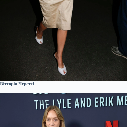
Вітторія Черетті