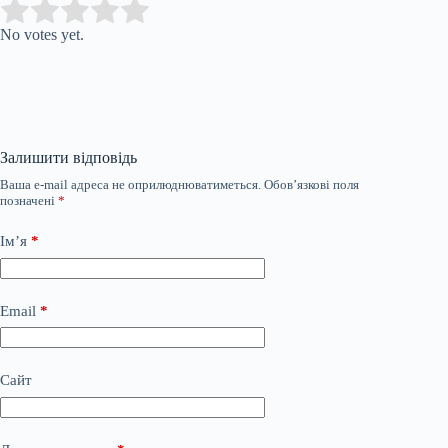
Submit Rating
Rate this item:
No votes yet.
Залишити відповідь
Ваша e-mail адреса не оприлюднюватиметься.
Обов’язкові поля
позначені
*
Ім’я
*
Email
*
Сайт