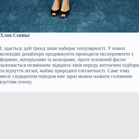
Хлоя Севіньї
І, здається, цей тренд лише набирає популярності. У нових
колекціях дизайнери продовжують проводити експерименти з
формою, матеріалами та кольорами, проте основний фасон
залишається незмінним: відкрита лінія переду, витончені підбори
та відчуття легкої, майже природної елегантності. Саме тому
мюлі з відкритим передом вже зараз можна назвати головним
взуттям сезону.