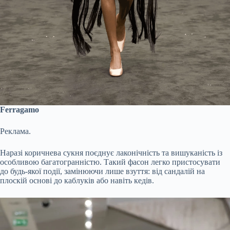
Ferragamo
Реклама.
Наразі коричнева сукня поєднує лаконічність та вишуканість із
особливою багатогранністю. Такий фасон легко пристосувати
до будь-якої події, замінюючи лише взуття: від сандалій на
плоскій основі до каблуків або навіть кедів.