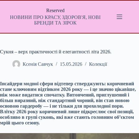
Перейти
до
Reserved
вмісту
НОВИНИ ПРО КРАСУ, ЗДОРОВ'Я, НОВІ
БРЕНДИ ТА ЗІРОК
Сукня – верх практичності й елегантності літа 2026.
Ксенія Савчук
15.05.2026
Колекції
Інсайдери модної сфери відтепер стверджують: коричневий
стане ключовим відтінком 2026 року — і це значно цікавіше,
ніж може видатися спочатку. Витончений, приглушений і
більш виразний, ніж стандартний чорний, він став новою
основою гардеробу — і не тільки для прохолодної пори.
Влітку 2026 року коричневий лише підкреслює свої позиції,
особливо в групі суконь, які вже стають головним об’єктом
мрій цього сезону.