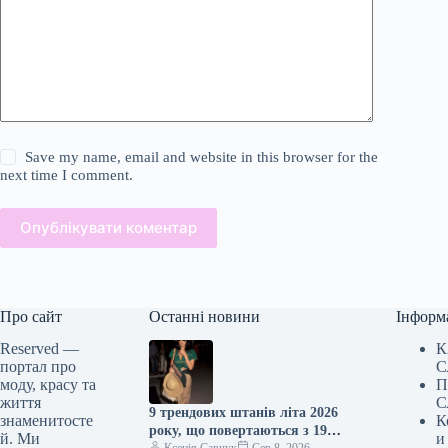
Save my name, email and website in this browser for the
next time I comment.
Опублікувати коментар
Про сайт
Останні новини
Інформ
Reserved —
К
портал про
С
моду, красу та
П
життя
С
9 трендових штанів літа 2026
знаменитосте
К
року, що повертаються з 1970-
й. Ми
и