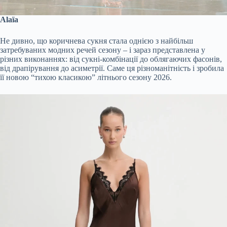
Alaїа
Не дивно, що коричнева сукня стала однією з найбільш
затребуваних модних речей сезону – і зараз представлена у
різних виконаннях: від сукні-комбінації до облягаючих фасонів,
від драпірування до асиметрії. Саме ця різноманітність і зробила
її новою “тихою класикою” літнього сезону 2026.