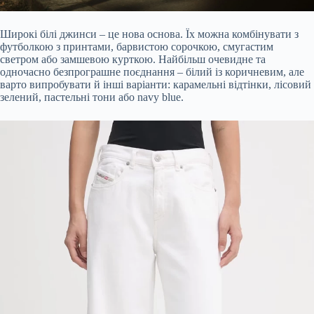
Широкі білі джинси – це нова основа. Їх можна комбінувати з
футболкою з принтами, барвистою сорочкою, смугастим
светром або замшевою курткою. Найбільш очевидне та
одночасно безпрограшне поєднання – білий із коричневим, але
варто випробувати й інші варіанти: карамельні відтінки, лісовий
зелений, пастельні тони або navy blue.