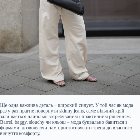
Ще одна важлива деталь – широкий силует. У той час як мода
раз у раз прагне повернути skinny jeans, саме вільний крій
залишається найбільш затребуваним і практичним рішенням.
Barrel, baggy, slouchy чи кльош – мода буквально бавиться з
формами, дозволяючи нам пристосовувати тренд до власного
відчуття комфорту.