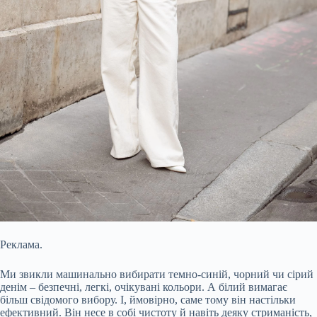
Реклама.
Ми звикли машинально вибирати темно-синій, чорний чи сірий
денім – безпечні, легкі, очікувані кольори. А білий вимагає
більш свідомого вибору. І, ймовірно, саме тому він настільки
ефективний. Він несе в собі чистоту й навіть деяку стриманість,