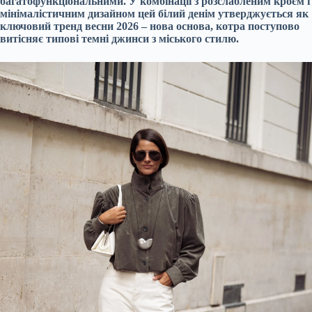
багатофункціональними. У комбінації з розслабленим кроєм і
мінімалістичним дизайном цей білий денім утверджується як
ключовий тренд весни 2026 – нова основа, котра поступово
витісняє типові темні джинси з міського стилю.