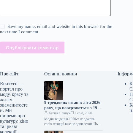
Save my name, email and website in this browser for the
next time I comment.
Опублікувати коментар
Про сайт
Останні новини
Інформ
Reserved —
К
портал про
С
моду, красу та
П
життя
С
9 трендових штанів літа 2026
знаменитосте
К
року, що повертаються з 1970-
й. Ми
и
х
Ксенія Савчук
Сер 8, 2026
пишемо про
Модні тенденції 1970-х не здають
культуру, кіно
своїх позицій вже не один сезон. Цього
та цікаві
літа це особливо помітно за брюками:
колекції,