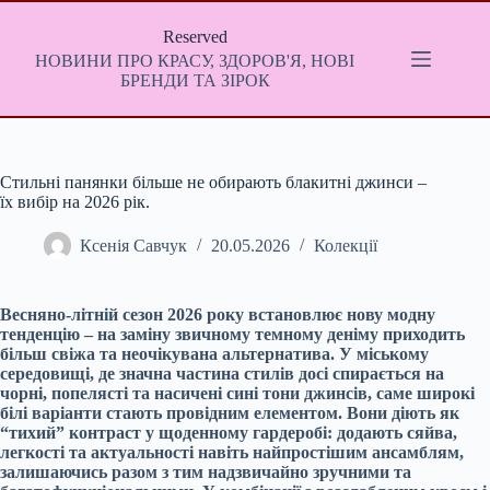
Перейти
до
Reserved
вмісту
НОВИНИ ПРО КРАСУ, ЗДОРОВ'Я, НОВІ
БРЕНДИ ТА ЗІРОК
Стильні панянки більше не обирають блакитні джинси –
їх вибір на 2026 рік.
Ксенія Савчук
20.05.2026
Колекції
Весняно-літній сезон 2026 року встановлює нову модну
тенденцію – на заміну звичному темному деніму приходить
більш свіжа
та неочікувана альтернатива. У міському
середовищі, де значна частина стилів досі
спирається
на
чорні,
попелясті
та насичені сині тони джинсів, саме широкі
білі варіанти стають провідним елементом. Вони діють як
“тихий” контраст у щоденному гардеробі: додають сяйва,
легкості та актуальності навіть найпростішим ансамблям,
залишаючись
разом з тим
надзвичайно зручними та