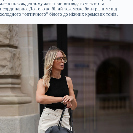
але в повсякденному житті він виглядає сучасно та
неординарно. До того ж, білий теж може бути різним: від
холодного “оптичного” білого до ніжних кремових тонів.