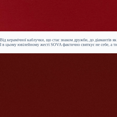
Від керамічної каблучки, що стає знаком дружби, до діамантів я
І в цьому ювілейному жесті SOVA фактично святкує не себе, а тих,