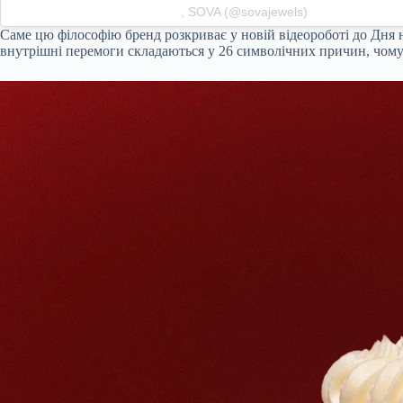
, SOVA (@sovajewels)
Саме цю філософію бренд розкриває у новій відеороботі до Дня нар
внутрішні перемоги складаються у 26 символічних причин, чому