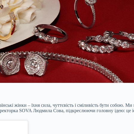
нські жінки – їхня сила, чуттєвість і сміливість бути собою. 
иректорка SOVA Людмила Сова, підкреслюючи головну ідею: це істо