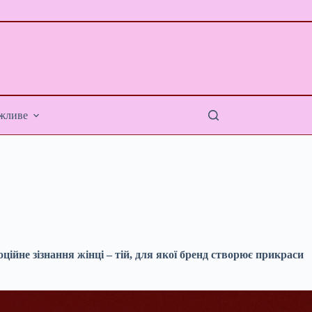
жливе
ційне зізнання жінці – тій, для якої бренд створює прикраси