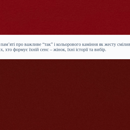
к пам’яті про важливе “так” і кольорового каміння як жесту сміл
 хто формує їхній сенс – жінок, їхні історії та вибір.