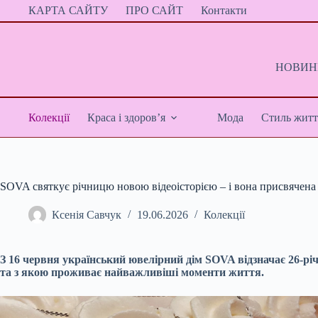
Перейти
КАРТА САЙТУ
ПРО САЙТ
Контакти
до
вмісту
НОВИНИ
Колекції
Краса і здоров’я
Мода
Стиль житт
SOVA святкує річницю новою відеоісторією – і вона присвячена 
Ксенія Савчук
19.06.2026
Колекції
З 16 червня український ювелірний дім SOVA відзначає 26-річ
та з якою проживає найважливіші моменти життя.