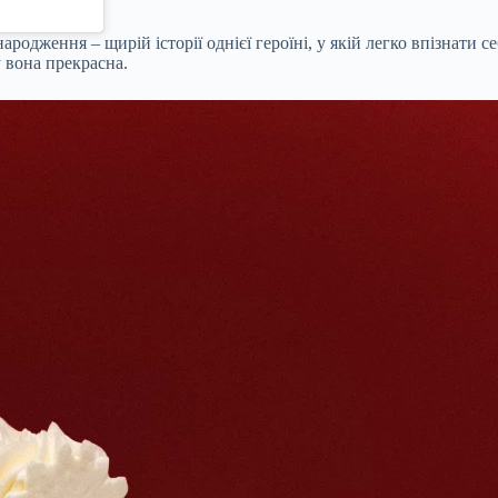
одження – щирій історії однієї героїні, у якій легко впізнати се
 вона прекрасна.