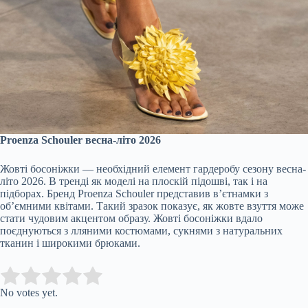
Proenza Schouler весна-літо 2026
Жовті босоніжки — необхідний елемент гардеробу сезону весна-
літо 2026. В тренді як моделі на плоскій підошві, так і на
підборах. Бренд Proenza Schouler представив в’єтнамки з
об’ємними квітами. Такий зразок показує, як жовте взуття може
стати чудовим акцентом образу. Жовті босоніжки вдало
поєднуються з лляними костюмами, сукнями з натуральних
тканин і широкими брюками.
Submit Rating
Rate this item:
No votes yet.