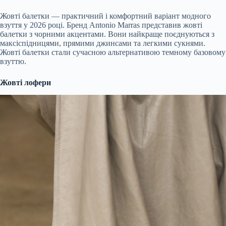
Жовті балетки — практичний і комфортний варіант модного
взуття у 2026 році. Бренд Antonio Marras представив жовті
балетки з чорними акцентами. Вони найкраще поєднуються з
максіспідницями, прямими джинсами та легкими сукнями.
Жовті балетки стали сучасною альтернативою темному базовому
взуттю.
Жовті лофери