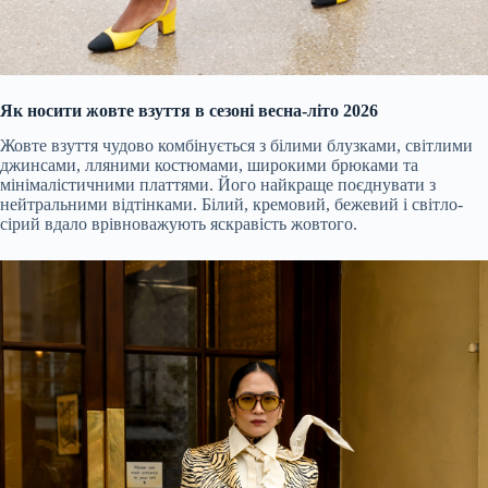
Як носити жовте взуття в сезоні весна-літо 2026
Жовте взуття чудово комбінується з білими блузками, світлими
джинсами, лляними костюмами, широкими брюками та
мінімалістичними платтями. Його найкраще поєднувати з
нейтральними відтінками. Білий, кремовий, бежевий і світло-
сірий вдало врівноважують яскравість жовтого.