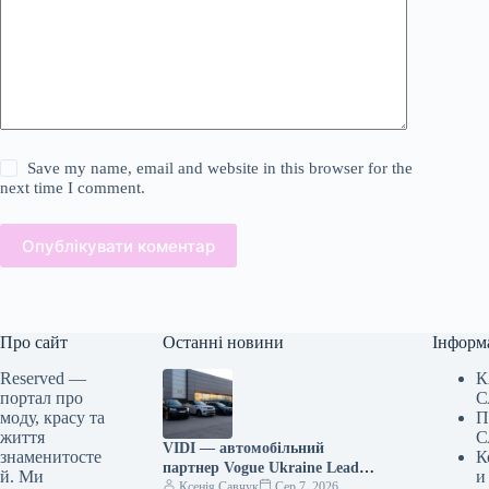
Save my name, email and website in this browser for the
next time I comment.
Опублікувати коментар
Про сайт
Останні новини
Інформ
Reserved —
К
портал про
С
моду, красу та
П
життя
С
VIDI — автомобільний
знаменитосте
К
партнер Vogue Ukraine Leaders
й. Ми
и
Gala: які автомобілі будуть
Ксенія Савчук
Сер 7, 2026