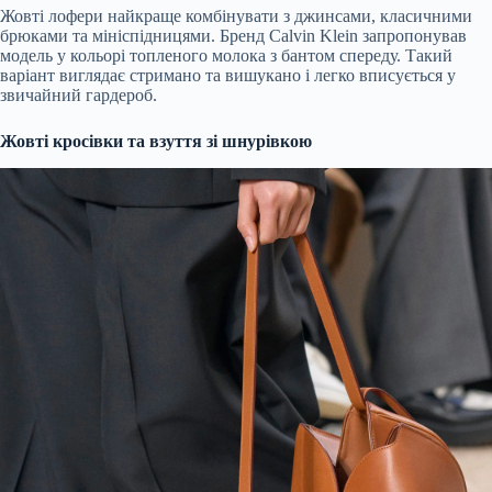
Жовті лофери найкраще комбінувати з джинсами, класичними
брюками та мініспідницями. Бренд Calvin Klein запропонував
модель у кольорі топленого молока з бантом спереду. Такий
варіант виглядає стримано та вишукано і легко вписується у
звичайний гардероб.
Жовті кросівки та взуття зі шнурівкою