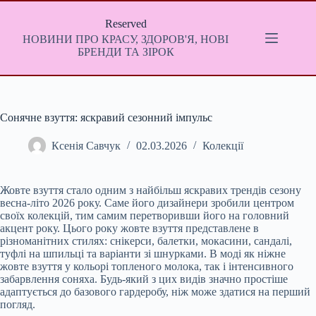
Перейти
до
Reserved
вмісту
НОВИНИ ПРО КРАСУ, ЗДОРОВ'Я, НОВІ
БРЕНДИ ТА ЗІРОК
Сонячне взуття: яскравий сезонний імпульс
Ксенія Савчук
02.03.2026
Колекції
Жовте взуття стало одним з найбільш яскравих трендів сезону
весна-літо 2026 року. Саме його дизайнери зробили центром
своїх колекцій, тим самим перетворивши його на головний
акцент року. Цього року жовте взуття представлене в
різноманітних стилях: снікерси, балетки, мокасини, сандалі,
туфлі на шпильці та варіанти зі шнурками. В моді як ніжне
жовте взуття у кольорі топленого молока, так і інтенсивного
забарвлення соняха. Будь-який з цих видів значно простіше
адаптується до базового гардеробу, ніж може здатися на перший
погляд.