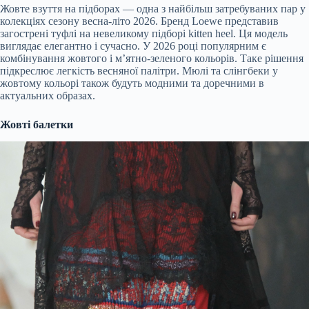
Жовте взуття на підборах — одна з найбільш затребуваних пар у
колекціях сезону весна-літо 2026. Бренд Loewe представив
загострені туфлі на невеликому підборі kitten heel. Ця модель
виглядає елегантно і сучасно. У 2026 році популярним є
комбінування жовтого і м’ятно-зеленого кольорів. Таке рішення
підкреслює легкість весняної палітри. Мюлі та слінгбеки у
жовтому кольорі також будуть модними та доречними в
актуальних образах.
Жовті балетки