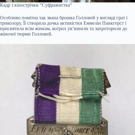
Кадр з кінострічки “
Суфражистка
“
Особливо помітна так звана брошка Голловей у вигляді грат і
триколору. Її створила дочка активістки Еммелін Панкгерст і
присвятила всім жінкам, котрих ув’язнили та запроторили до
жіночої тюрми Голловей.