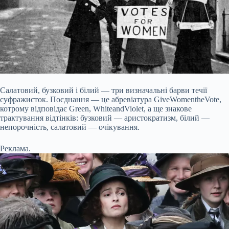
Салатовий, бузковий і білий — три визначальні барви течії
суфражисток
. Поєднання — це абревіатура
Give
Women
the
Vote
,
котрому відповідає
Green
,
White
and
Violet
, а ще знакове
трактування відтінків: бузковий — аристократизм, білий —
непорочність, салатовий — очікування.
Реклама.