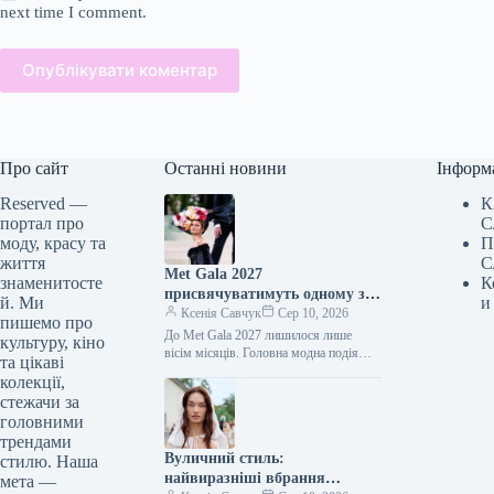
next time I comment.
Опублікувати коментар
Про сайт
Останні новини
Інформ
Reserved —
К
портал про
С
моду, красу та
П
життя
С
Met Gala 2027
знаменитосте
К
присвячуватимуть одному з
й. Ми
и
найдискусійніших кутюр’є
Ксенія Савчук
Сер 10, 2026
пишемо про
сучасності
До Met Gala 2027 лишилося лише
культуру, кіно
вісім місяців. Головна модна подія
та цікаві
року відбудеться, як завжди, у перший
колекції,
понеділок травня 2027…
стежачи за
головними
трендами
Вуличний стиль:
стилю. Наша
найвиразніші вбрання
мета —