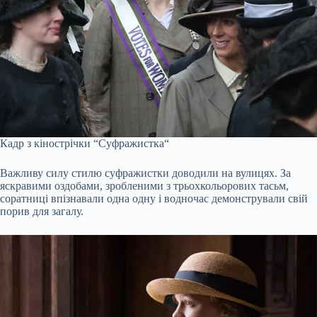
Кадр з кінострічки “
Суфражистка
“
Важливу силу стилю
суфражистки
доводили на вулицях. За
яскравими оздобами, зробленими з трьохкольорових тасьм,
соратниці впізнавали одна одну і водночас демонстрували свій
порив для загалу.