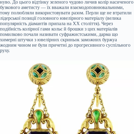
нуво. До цього відтінку зеленого чудово личив колір насиченого
бузкового аметисту — їх вважали взаємодоповнювальними,
тому полюбляли використовувати разом. Перли ще не втратили
лідерської позиції головного ювелірного матеріалу (велика
популярність діамантів припала на XX століття). Через
подібність колірної гами кольє й брошки з цих матеріалів
помилково почали називати суфражистськими, дарма що
химерні штучки з ювелірних скриньок заможних буржуа
жодним чином не були причетні до прогресивного суспільного
руху.