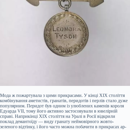
Мода ж пожартувала з цими прикрасами. У кінці XIX століття
комбінування аметистів, гранатів, перидотів і перлів стало дуже
популярним. Перидот був одним із улюблених каменів короля
Едуарда VII, тому його активно застосовували в ювелірній
справі. Наприкінці XIX століття на Уралі в Росії відкрили
поклад демантоїду — виду гранату неймовірного жовто-
зеленого відтінку, і його часто можна побачити в прикрасах ар-