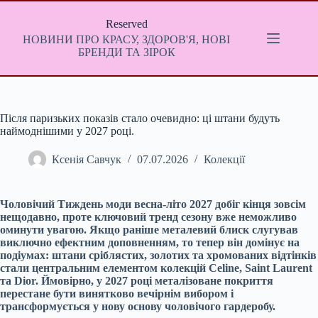
Перейти
до
Reserved
вмісту
НОВИНИ ПРО КРАСУ, ЗДОРОВ'Я, НОВІ
БРЕНДИ ТА ЗІРОК
Після паризьких показів стало очевидно: ці штани будуть
наймоднішими у 2027 році.
Ксенія Савчук
07.07.2026
Колекції
Чоловічий Тиждень моди весна-літо 2027 добіг кінця зовсім
нещодавно, проте ключовий тренд сезону вже неможливо
оминути увагою. Якщо раніше металевий блиск слугував
виключно ефектним доповненням, то тепер він домінує на
подіумах: штани сріблястих, золотих та хромованих відтінків
стали центральним елементом колекцій Celine, Saint Laurent
та Dior. Ймовірно, у 2027 році металізоване покриття
перестане бути винятково вечірнім вибором і
трансформується у нову основу чоловічого гардеробу.