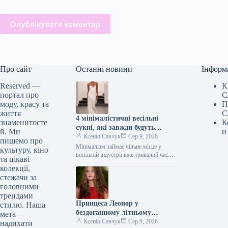
Опублікувати коментар
Про сайт
Останні новини
Інформ
Reserved —
К
портал про
С
моду, красу та
П
життя
С
4 мінімалістичні весільні
знаменитосте
К
сукні, які завжди будуть
й. Ми
и
актуальними
Ксенія Савчук
Сер 9, 2026
пишемо про
Мінімалізм займає чільне місце у
культуру, кіно
весільній індустрії вже тривалий час.
та цікаві
Витончені, лаконічні вбрання простого
колекції,
крою все частіше замінюють моделі
стежачи за
зі…
головними
трендами
Принцеса Леонор у
стилю. Наша
бездоганному літньому
мета —
вбранні, яке варто
Ксенія Савчук
Сер 9, 2026
надихати