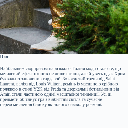
Dior
Найбільшим сюрпризом паризького Тижня моди стало те, що
металевий ефект охопив не лише штани, але й увесь одяг. Хром
буквально заполонив гардероб. Золотистий тренч від Saint
Laurent, валіза від Louis Vuitton, ремінь із масивною срібною
пряжкою в стилі Y2K від Prada та дзеркальні ботильйони від
Amiri стали частиною однієї масштабної тенденції. Усі ці
предмети об’єднує гра з відбиттям світла та сучасне
переосмислення блиску як нового символу розкоші.