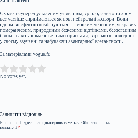
Saint Laurent
Схоже, всупереч усталеним уявленням, срібло, золото та хром
все частіше сприймаються як нові нейтральні кольори. Вони
однаково ефектно комбінуються з глибоким червоним, яскравим
помаранчевим, природними бежевими відтінками, бездоганним
білим і навіть анімалістичними принтами, втрачаючи холодність
у своєму звучанні та набуваючи авангардної елегантності.
За матеріалами vogue.fr.
Submit Rating
Rate this item:
No votes yet.
Залишити відповідь
Ваша e-mail адреса не оприлюднюватиметься.
Обов’язкові поля
позначені
*