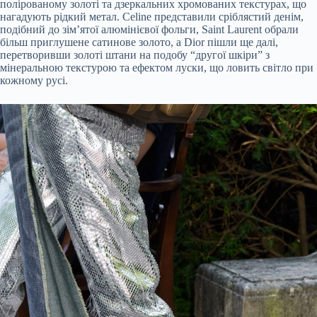
полірованому золоті та дзеркальних хромованих текстурах, що
нагадують рідкий метал. Celine представили сріблястий денім,
подібний до зім’ятої алюмінієвої фольги, Saint Laurent обрали
більш приглушене сатинове золото, а Dior пішли ще далі,
перетворивши золоті штани на подобу “другої шкіри” з
мінеральною текстурою та ефектом луски, що ловить світло при
кожному русі.