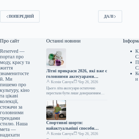
ПОПЕРЕДНІЙ
ДАЛІ
Про сайт
Останні новини
Інформ
Reserved —
К
портал про
С
моду, красу та
П
життя
С
Літні прикраси 2026, які вже є
знаменитосте
К
головними аксесуарами
й. Ми
и
сезону, носять усі модниці.
Ксенія Савчук
Чер 26, 2026
пишемо про
Цього літа аксесуари остаточно
культуру, кіно
перестали бути лише довершенням
та цікаві
стилю. Натомість – саме вони
колекції,
визначають його настрій. Великі
стежачи за
фактурні браслети, солідні…
головними
трендами
Спортивні шорти:
стилю. Наша
найактуальніші способи
мета —
носити їх цієї миті
Ксенія Савчук
Чер 26, 2026
надихати