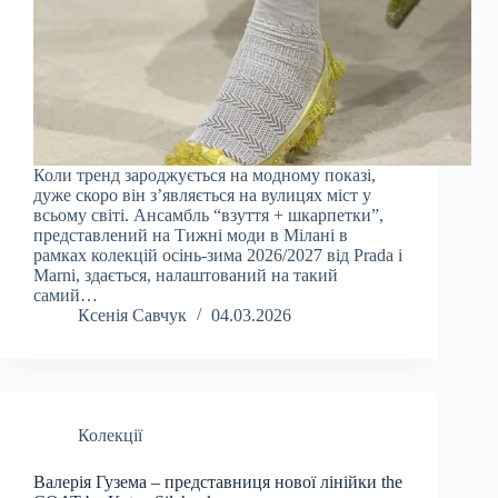
Коли тренд зароджується на модному показі,
дуже скоро він з’являється на вулицях міст у
всьому світі. Ансамбль “взуття + шкарпетки”,
представлений на Тижні моди в Мілані в
рамках колекцій осінь-зима 2026/2027 від Prada і
Marni, здається, налаштований на такий
самий…
Ксенія Савчук
04.03.2026
Колекції
Валерія Гузема – представниця нової лінійки the