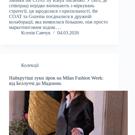
лінійки the COAT by Katya Silchenko. У світі, де
співпраці нерідко виникають з міркувань
стратегії, ця зародилася з прихильності. the
COAT та Guzema поєдналися в дружній
колаборації, яка виявилася більшою, ніж просто
маркетинговим ходом.…
Ксенія Савчук
04.03.2026
Колекції
Найкрутіші луки зірок на Milan Fashion Week:
від Беллуччі до Мадонни.