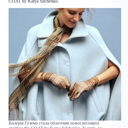
COAT by Katya Silchenko.
Валерія Гузема стала обличчям нової весняної