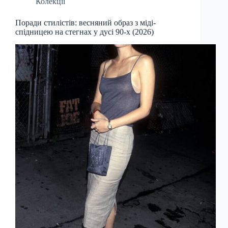
Колекції
Поради стилістів: весняний образ з міді-
спідницею на стегнах у дусі 90-х (2026)