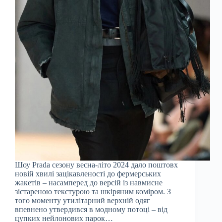
Шоу Prada сезону весна-літо 2024 дало поштовх
новій хвилі зацікавленості до фермерських
жакетів – насамперед до версій із навмисне
зістареною текстурою та шкіряним коміром. З
того моменту утилітарний верхній одяг
впевнено утвердився в модному потоці – від
цупких нейлонових парок…