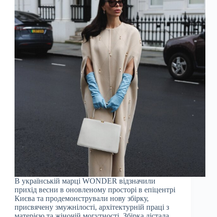
В українській марці WONDER відзначили
прихід весни в оновленому просторі в епіцентрі
Києва та продемонстрували нову збірку,
присвячену змужнілості, архітектурній праці з
матерією та жіночій могутності. Збірка дістала