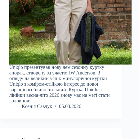
Uniqlo презентував нову демісезонну куртку —
анорак, створену за участю JW Anderson. З
огляду на великий успіх минулорічної куртки
Uniqlo з коміром-стійкою інтерес до нової
варіації особливо пильний. Куртка Uniqlo з
лінійки весна-літо 2026 знову має на меті стати
головною…
Ксенія Савчук
05.03.2026