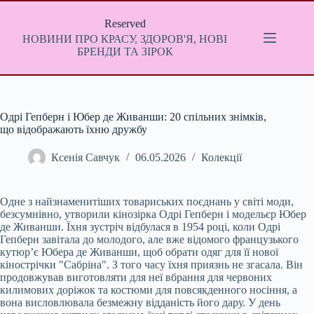
Перейти
до
Reserved
вмісту
НОВИНИ ПРО КРАСУ, ЗДОРОВ'Я, НОВІ
БРЕНДИ ТА ЗІРОК
Одрі Гепберн і Юбер де Живанши: 20 спільних знімків,
що відображають їхню дружбу
Ксенія Савчук
06.05.2026
Колекції
Одне з найзнаменитіших товариських поєднань у світі моди,
безсумнівно, утворили кінозірка Одрі Гепберн і модельєр Юбер
де Живанши. Їхня зустріч відбулася в 1954 році, коли Одрі
Гепберн завітала до молодого, але вже відомого французького
кутюр’є Юбера де Живанши, щоб обрати одяг для її нової
кінострічки "Сабріна". З того часу їхня приязнь не згасала. Він
продовжував виготовляти для неї вбрання для червоних
килимових доріжок та костюми для повсякденного носіння, а
вона висловлювала безмежну відданість його дару. У день