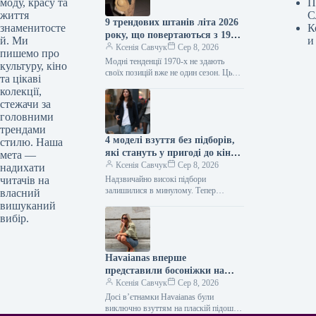
моду, красу та
П
життя
С
9 трендових штанів літа 2026
знаменитосте
К
року, що повертаються з 1970-
й. Ми
и
х
Ксенія Савчук
Сер 8, 2026
пишемо про
Модні тенденції 1970-х не здають
культуру, кіно
своїх позицій вже не один сезон. Цього
та цікаві
літа це особливо помітно за брюками:
колекції,
фасони, характерні…
стежачи за
головними
трендами
4 моделі взуття без підборів,
стилю. Наша
які стануть у пригоді до кінця
мета —
літа
Ксенія Савчук
Сер 8, 2026
надихати
читачів на
Надзвичайно високі підбори
залишилися в минулому. Тепер
власний
модниці дедалі частіше обирають
вишуканий
взуття без підборів: від балеток до
вибір.
мюлів. Найстильніші жінки…
Havaianas вперше
представили босоніжки на
підборах — і це
Ксенія Савчук
Сер 8, 2026
найнеочікуваніше взуття 2027
Досі вʼєтнамки Havaianas були
року
виключно взуттям на пласкій підошві.