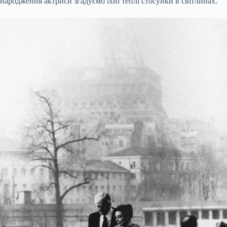
народження актриси згадуємо їхні теплі стосунки в світлинах.