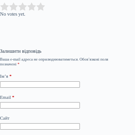
Submit Rating
Rate this item:
No votes yet.
Залишити відповідь
Ваша e-mail адреса не оприлюднюватиметься.
Обов’язкові поля
позначені
*
Ім’я
*
Email
*
Сайт