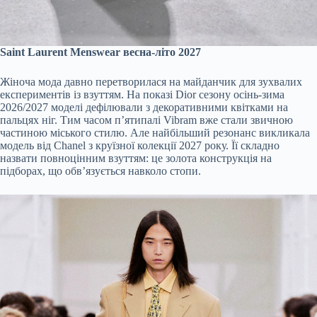
Saint Laurent Menswear весна-літо 2027
Жіноча мода давно перетворилася на майданчик для зухвалих
експериментів із взуттям. На показі Dior сезону осінь-зима
2026/2027 моделі дефілювали з декоративними квітками на
пальцях ніг. Тим часом п’ятипалі Vibram вже стали звичною
частиною міського стилю. Але найбільший резонанс викликала
модель від Chanel з круїзної колекції 2027 року. Її складно
назвати повноцінним взуттям: це золота конструкція на
підборах, що обв’язується навколо стопи.