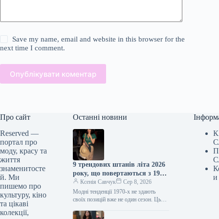
Save my name, email and website in this browser for the
next time I comment.
Опублікувати коментар
Про сайт
Останні новини
Інформ
Reserved —
К
портал про
С
моду, красу та
П
життя
С
9 трендових штанів літа 2026
знаменитосте
К
року, що повертаються з 1970-
й. Ми
и
х
Ксенія Савчук
Сер 8, 2026
пишемо про
Модні тенденції 1970-х не здають
культуру, кіно
своїх позицій вже не один сезон. Цього
та цікаві
літа це особливо помітно за брюками:
колекції,
фасони, характерні…