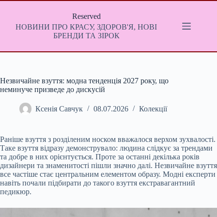
Перейти
до
Reserved
вмісту
НОВИНИ ПРО КРАСУ, ЗДОРОВ'Я, НОВІ
БРЕНДИ ТА ЗІРОК
Незвичайне взуття: модна тенденція 2027 року, що
неминуче призведе до дискусій
Ксенія Савчук
08.07.2026
Колекції
Раніше взуття з розділеним носком вважалося верхом зухвалості.
Таке взуття відразу демонструвало: людина слідкує за трендами
та добре в них орієнтується. Проте за останні декілька років
дизайнери та знаменитості пішли значно далі. Незвичайне взуття
все частіше стає центральним елементом образу. Модні експерти
навіть почали підбирати до такого взуття екстравагантний
педикюр.