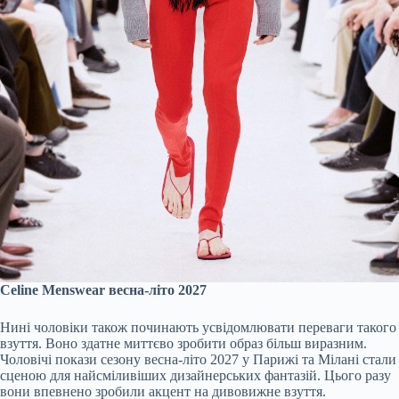
Celine Menswear весна-літо 2027
Нині чоловіки також починають усвідомлювати переваги такого
взуття. Воно здатне миттєво зробити образ більш виразним.
Чоловічі покази сезону весна-літо 2027 у Парижі та Мілані стали
сценою для найсміливіших дизайнерських фантазій. Цього разу
вони впевнено зробили акцент на дивовижне взуття.