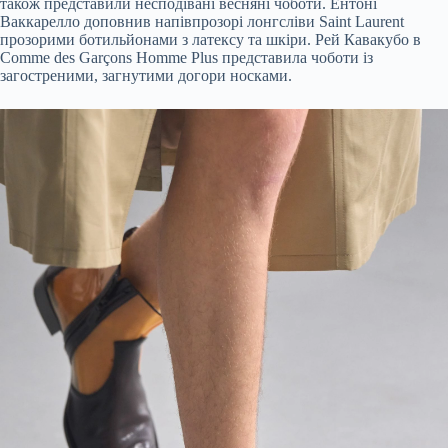
також представили несподівані весняні чоботи. Ентоні
Ваккарелло доповнив напівпрозорі лонгсліви Saint Laurent
прозорими ботильйонами з латексу та шкіри. Рей Кавакубо в
Comme des Garçons Homme Plus представила чоботи із
загостреними, загнутими догори носками.