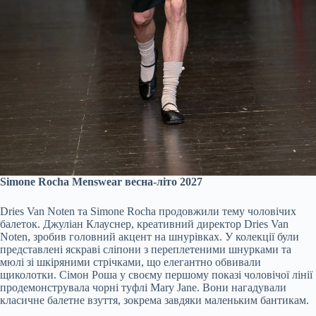
Simone Rocha Menswear весна-літо 2027
Dries Van Noten та Simone Rocha продовжили тему чоловічих
балеток. Джуліан Клауснер, креативний директор Dries Van
Noten, зробив головний акцент на шнурівках. У колекції були
представлені яскраві сліпони з переплетеними шнурками та
мюлі зі шкіряними стрічками, що елегантно обвивали
щиколотки. Сімон Роша у своєму першому показі чоловічої лінії
продемонструвала чорні туфлі Mary Jane. Вони нагадували
класичне балетне взуття, зокрема завдяки маленьким бантикам.