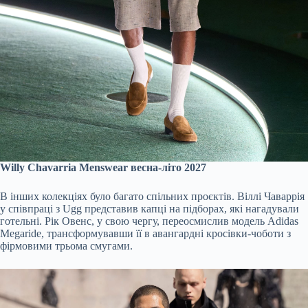
Willy Chavarria Menswear весна-літо 2027
В інших колекціях було багато спільних проєктів. Віллі Чаваррія
у співпраці з Ugg представив капці на підборах, які нагадували
готельні. Рік Овенс, у свою чергу, переосмислив модель Adidas
Megaride, трансформувавши її в авангардні кросівки-чоботи з
фірмовими трьома смугами.