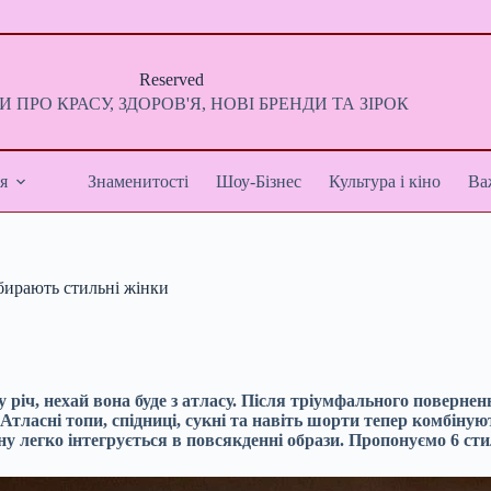
Reserved
 ПРО КРАСУ, ЗДОРОВ'Я, НОВІ БРЕНДИ ТА ЗІРОК
я
Знаменитості
Шоу-Бізнес
Культура і кіно
Ва
обирають стильні жінки
 річ, нехай вона буде з атласу. Після тріумфального поверне
 Атласні топи, спідниці, сукні та навіть шорти тепер комбін
 легко інтегрується в повсякденні образи. Пропонуємо 6 стил