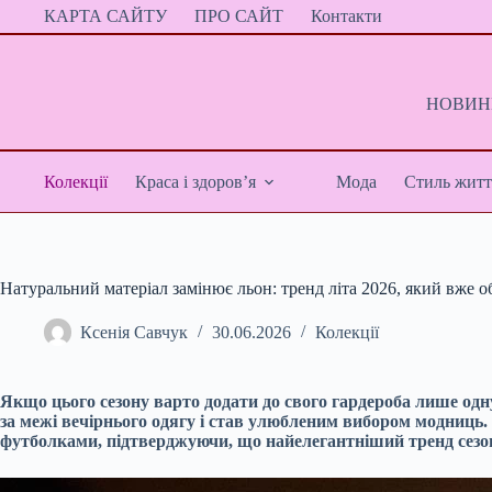
Перейти
КАРТА САЙТУ
ПРО САЙТ
Контакти
до
вмісту
НОВИНИ
Колекції
Краса і здоров’я
Мода
Стиль житт
Натуральний матеріал замінює льон: тренд літа 2026, який вже 
Ксенія Савчук
30.06.2026
Колекції
Якщо цього сезону варто додати до свого гардероба лише одну
за межі вечірнього одягу і став улюбленим вибором модниць.
футболками, підтверджуючи, що найелегантніший тренд сезону