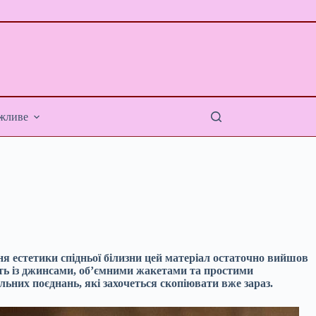
жливе
ння естетики спідньої білизни цей матеріал остаточно вийшов
ують із джинсами, об’ємними жакетами та простими
ьних поєднань, які захочеться скопіювати вже зараз.