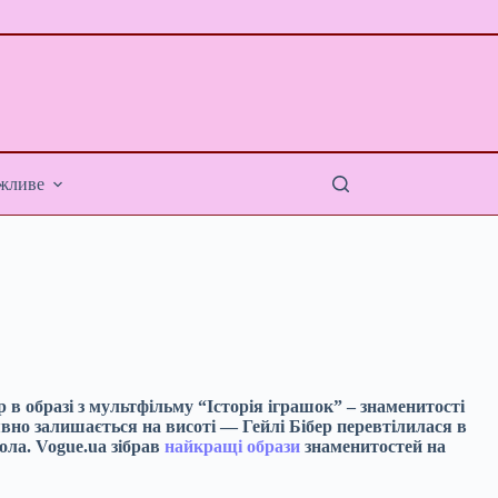
жливе
 в образі з мультфільму “Історія іграшок” – знаменитості
вно залишається на висоті — Гейлі Бібер перевтілилася в
ола. Vogue.ua зібрав
найкращі образи
знаменитостей на