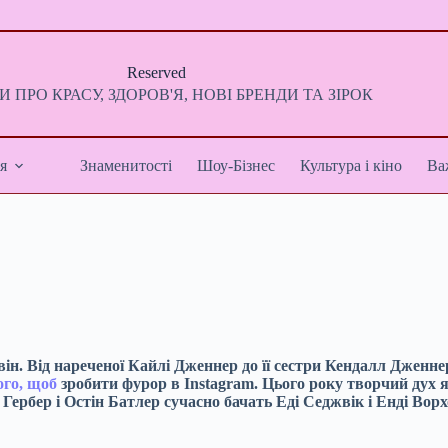
Reserved
 ПРО КРАСУ, ЗДОРОВ'Я, НОВІ БРЕНДИ ТА ЗІРОК
я
Знаменитості
Шоу-Бізнес
Культура і кіно
Ва
ін. Від нареченої Кайлі Дженнер до її сестри Кендалл Дженнер
ого, щоб
зробити фурор в Instagram. Цього року творчий дух я
Гербер і Остін Батлер сучасно бачать Еді Седжвік і Енді Ворх