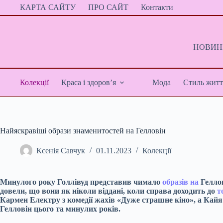
Перейти
КАРТА САЙТУ
ПРО САЙТ
Контакти
до
вмісту
НОВИНИ
Колекції
Краса і здоров’я
Мода
Стиль житт
Найяскравіші образи знаменитостей на Гелловін
Ксенія Савчук
01.11.2023
Колекції
Минулого року Голлівуд представив чимало
образів на
Геллов
довели, що вони як ніколи віддані, коли справа доходить до
т
Кармен Електру з комедії жахів «Дуже страшне кіно», а Кайя 
Гелловін цього та минулих років.