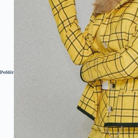
Реббіт