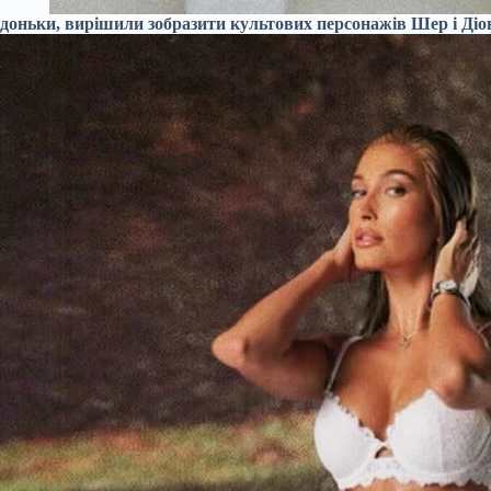
доньки, вирішили зобразити культових персонажів Шер і Діо