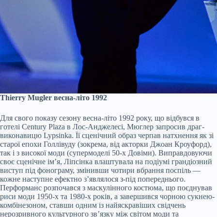
Thierry Mugler весна-літо 1992
Для свого показу сезону весна-літо 1992 року, що відбувся в
готелі Century Plaza в Лос-Анджелесі, Мюглер запросив драг-
виконавицю Lypsinka. Її сценічний образ черпав натхнення як зі
старої епохи Голлівуду (зокрема, від акторки Джоан Кроуфорд),
так і з високої моди (супермоделі 50-х Довіми). Виправдовуючи
своє сценічне ім’я, Ліпсінка влаштувала на подіумі грандіозний
виступ під фонограму, змінивши чотири вбрання поспіль —
кожне наступне ефектно з’являлося з-під попереднього.
Перформанс розпочався з маскулінного костюма, що поєднував
риси моди 1950-х та 1980-х років, а завершився чорною сукнею-
комбінезоном, ставши одним із найяскравіших свідчень
нерозривного культурного зв’язку між світом моди та