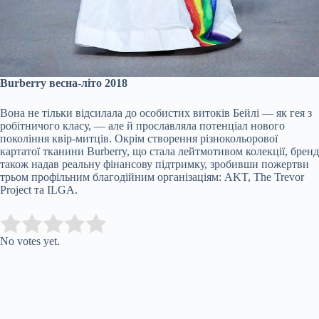
Burberry весна-літо 2018
Вона не тільки відсилала до особистих витоків Бейлі — як гея з
робітничого класу, — але й прославляла потенціал нового
покоління квір-митців. Окрім створення різнокольорової
картатої тканини Burberry, що стала лейтмотивом колекції, бренд
також надав реальну фінансову підтримку, зробивши пожертви
трьом профільним благодійним організаціям: AKT, The Trevor
Project та ILGA.
Submit Rating
Rate this item:
No votes yet.