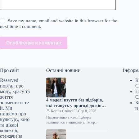
Save my name, email and website in this browser for the
next time I comment.
Опублікувати коментар
Про сайт
Останні новини
Інформ
Reserved —
К
портал про
С
моду, красу та
П
життя
С
4 моделі взуття без підборів,
знаменитосте
К
які стануть у пригоді до кінця
й. Ми
и
літа
Ксенія Савчук
Сер 8, 2026
пишемо про
Надзвичайно високі підбори
культуру, кіно
залишилися в минулому. Тепер
та цікаві
модниці дедалі частіше обирають
колекції,
взуття без підборів: від балеток до
стежачи за
мюлів. Найстильніші жінки…