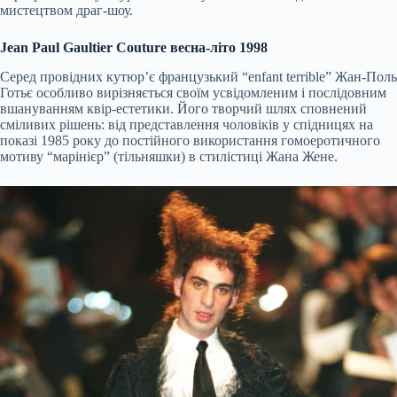
мистецтвом драг-шоу.
Jean Paul Gaultier Сouture весна-літо 1998
Серед провідних кутюр’є французький “enfant terrible” Жан-Поль
Готьє особливо вирізняється своїм усвідомленим і послідовним
вшануванням квір-естетики. Його творчий шлях сповнений
сміливих рішень: від представлення чоловіків у спідницях на
показі 1985 року до постійного використання гомоеротичного
мотиву “марінієр” (тільняшки) в стилістиці Жана Жене.