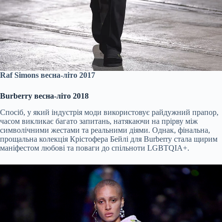
Raf Simons весна-літо 2017
Burberry весна-літо 2018
Спосіб, у який індустрія моди використовує райдужний прапор,
часом викликає багато запитань, натякаючи на прірву між
символічними жестами та реальними діями. Однак, фінальна,
прощальна колекція Крістофера Бейлі для Burberry стала щирим
маніфестом любові та поваги до спільноти LGBTQIA+.