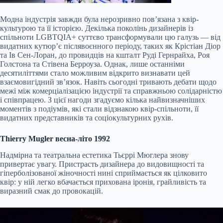
Модна індустрія завжди була нерозривно пов’язана з квір-
культурою та її історією. Декілька поколінь дизайнерів із
спільноти LGBTQIA+ суттєво трансформували цю галузь — від
видатних кутюр’є післявоєнного періоду, таких як Крістіан Діор
та Ів Сен-Лоран, до провидців на кшталт Руді Гернрайха, Роя
Голстона та Стівена Берроуза. Однак, лише останніми
десятиліттями стало можливим відкрито визнавати цей
взаємовигідний зв’язок. Навіть сьогодні тривають дебати щодо
межі між комерціалізацією індустрії та справжньою солідарністю
і співпрацею. З цієї нагоди згадуємо кілька найвизначніших
моментів з подіумів, які стали відзнакою квір-спільноти, її
видатних представників та соціокультурних рухів.
Thierry Mugler весна-літо 1992
Надмірна та театральна естетика Тьєррі Мюглера знову
привертає увагу. Пристрасть дизайнера до видовищності та
гіперболізованої жіночності нині сприймається як цілковито
квір: у ній легко вбачається прихована іронія, грайливість та
виразний смак до провокацій.