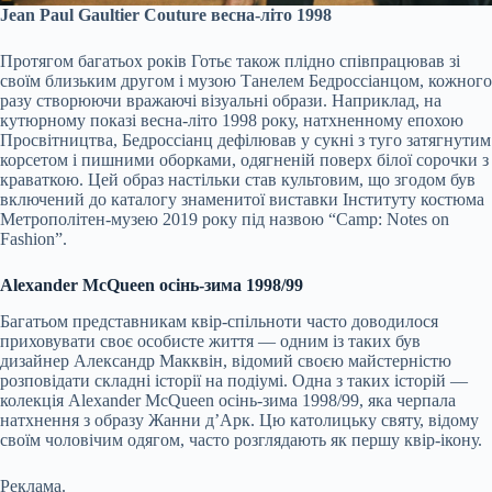
Jean Paul Gaultier Сouture весна-літо 1998
Протягом багатьох років Готьє також плідно співпрацював зі
своїм близьким другом і музою Танелем Бедроссіанцом, кожного
разу створюючи вражаючі візуальні образи. Наприклад, на
кутюрному показі весна-літо 1998 року, натхненному епохою
Просвітництва, Бедроссіанц дефілював у сукні з туго затягнутим
корсетом і пишними оборками, одягненій поверх білої сорочки з
краваткою. Цей образ настільки став культовим, що згодом був
включений до каталогу знаменитої виставки Інституту костюма
Метрополітен-музею 2019 року під назвою “Camp: Notes on
Fashion”.
Alexander McQueen осінь-зима 1998/99
Багатьом представникам квір-спільноти часто доводилося
приховувати своє особисте життя — одним із таких був
дизайнер Александр Макквін, відомий своєю майстерністю
розповідати складні історії на подіумі. Одна з таких історій —
колекція Alexander McQueen осінь-зима 1998/99, яка черпала
натхнення з образу Жанни д’Арк. Цю католицьку святу, відому
своїм чоловічим одягом, часто розглядають як першу квір-ікону.
Реклама.