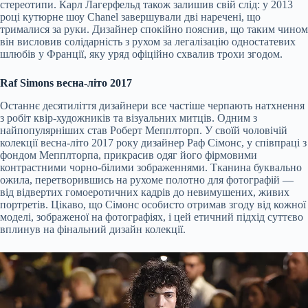
стереотипи. Карл Лагерфельд також залишив свій слід: у 2013
році кутюрне шоу Chanel завершували дві наречені, що
трималися за руки. Дизайнер спокійно пояснив, що таким чином
він висловив солідарність з рухом за легалізацію одностатевих
шлюбів у Франції, яку уряд офіційно схвалив трохи згодом.
Raf Simons весна-літо 2017
Останнє десятиліття дизайнери все частіше черпають натхнення
з робіт квір-художників та візуальних митців. Одним з
найпопулярніших став Роберт Мепплторп. У своїй чоловічій
колекції весна-літо 2017 року дизайнер Раф Сімонс, у співпраці з
фондом Мепплторпа, прикрасив одяг його фірмовими
контрастними чорно-білими зображеннями. Тканина буквально
ожила, перетворившись на рухоме полотно для фотографій —
від відвертих гомоеротичних кадрів до невимушених, живих
портретів. Цікаво, що Сімонс особисто отримав згоду від кожної
моделі, зображеної на фотографіях, і цей етичний підхід суттєво
вплинув на фінальний дизайн колекції.