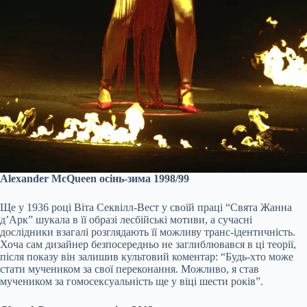
Alexander McQueen осінь-зима 1998/99
Ще у 1936 році Віта Секвілл-Вест у своїй праці “Свята Жанна
д’Арк” шукала в її образі лесбійські мотиви, а сучасні
дослідники взагалі розглядають її можливу транс-ідентичність.
Хоча сам дизайнер безпосередньо не заглиблювався в ці теорії,
після показу він залишив культовий коментар: “Будь-хто може
стати мучеником за свої переконання. Можливо, я став
мучеником за гомосексуальність ще у віці шести років”.