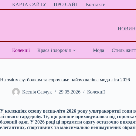
Перейти
КАРТА САЙТУ
ПРО САЙТ
Контакти
до
вмісту
НОВИНИ
Колекції
Краса і здоров’я
Мода
Стиль житт
На зміну футболкам та сорочкам: найзухваліша мода літа 2026
Ксенія Савчук
29.05.2026
Колекції
У колекціях сезону весна-літо 2026 року ультракороткі топи
літнього гардеробу. Те, що раніше приховувалося під сорочк
базовий одяг. У 2026 році ці предмети одягу остаточно вихо
елегантних, спортивних та максимально невимушених образі