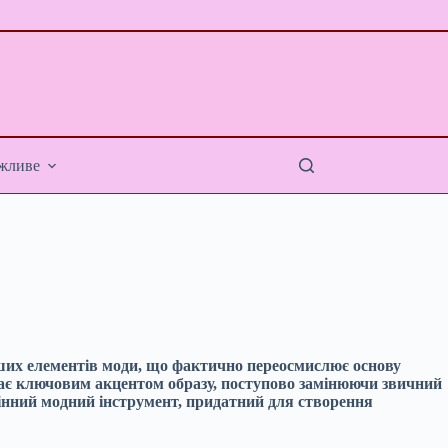
жливе
іших елементів моди, що фактично переосмислює основу
стає ключовим акцентом образу, поступово замінюючи звичний
цінний модний інструмент, придатний для створення