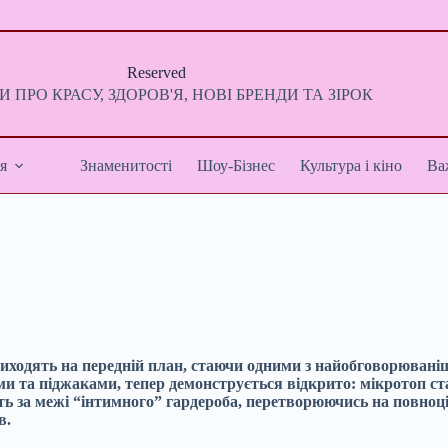
Reserved
 ПРО КРАСУ, ЗДОРОВ'Я, НОВІ БРЕНДИ ТА ЗІРОК
я
Знаменитості
Шоу-Бізнес
Культура і кіно
Ва
 виходять на передній план, стаючи одними з найобговорюван
ами та піджаками, тепер демонструється відкрито: мікротоп 
дять за межі “інтимного” гардероба, перетворюючись на повно
в.