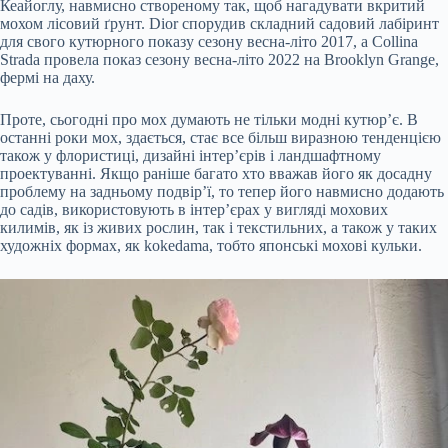
Кеайоглу, навмисно створеному так, щоб нагадувати вкритий
мохом лісовий ґрунт. Dior спорудив складний садовий лабіринт
для свого кутюрного показу сезону весна-літо 2017, а Collina
Strada провела показ сезону весна-літо 2022 на Brooklyn Grange,
фермі на даху.
Проте, сьогодні про мох думають не тільки модні кутюр’є. В
останні роки мох, здається, стає все більш виразною тенденцією
також у флористиці, дизайні інтер’єрів і ландшафтному
проектуванні. Якщо раніше багато хто вважав його як досадну
проблему на задньому подвір’ї, то тепер його навмисно додають
до садів, використовують в інтер’єрах у вигляді мохових
килимів, як із живих рослин, так і текстильних, а також у таких
художніх формах, як kokedama, тобто японські мохові кульки.