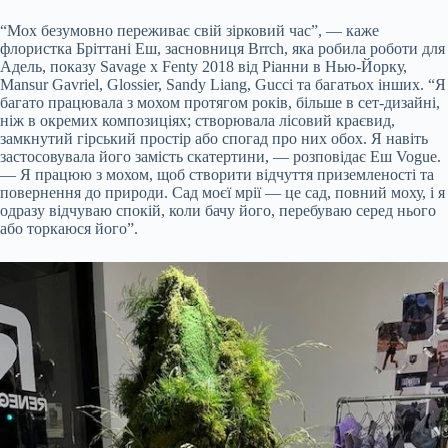
“Мох безумовно переживає свій зірковий час”, — каже
флористка Бріттані Еш, засновниця Brrch, яка робила роботи для
Адель, показу Savage x Fenty 2018 від Ріанни в Нью-Йорку,
Mansur Gavriel, Glossier, Sandy Liang, Gucci та багатьох інших. “Я
багато працювала з мохом протягом років, більше в сет-дизайні,
ніж в окремих композиціях; створювала лісовий краєвид,
замкнутий гірський простір або спогад про них обох. Я навіть
застосовувала його замість скатертини, — розповідає Еш Vogue.
— Я працюю з мохом, щоб створити відчуття приземленості та
повернення до природи. Сад моєї мрії — це сад, повний моху, і я
одразу відчуваю спокій, коли бачу його, перебуваю серед нього
або торкаюся його”.