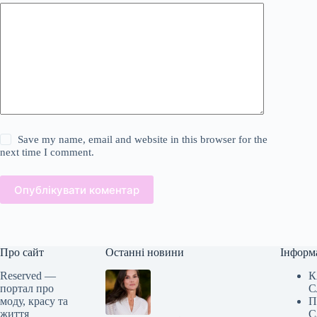
Save my name, email and website in this browser for the
next time I comment.
Опублікувати коментар
Про сайт
Останні новини
Інформ
Reserved —
К
портал про
С
моду, красу та
П
життя
С