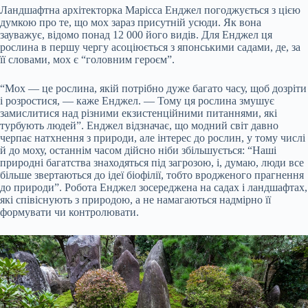
Ландшафтна архітекторка Марісса Енджел погоджується з цією
думкою про те, що мох зараз присутній усюди. Як вона
зауважує, відомо понад 12 000 його видів. Для Енджел ця
рослина в першу чергу асоціюється з японськими садами, де, за
її словами, мох є “головним героєм”.
“Мох — це рослина, якій потрібно дуже багато часу, щоб дозріти
і розростися, — каже Енджел. — Тому ця рослина змушує
замислитися над різними екзистенційними питаннями, які
турбують людей”. Енджел відзначає, що модний світ давно
черпає натхнення з природи, але інтерес до рослин, у тому числі
й до моху, останнім часом дійсно ніби збільшується: “Наші
природні багатства знаходяться під загрозою, і, думаю, люди все
більше звертаються до ідеї біофілії, тобто вродженого прагнення
до природи”. Робота Енджел зосереджена на садах і ландшафтах,
які співіснують з природою, а не намагаються надмірно її
формувати чи контролювати.