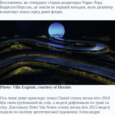
Безсумнівно, як стверджує старша редакторка Vogue Лерд
Борреллі-Перссон, це зовсім не перший випадок, коли дизайнер
влаштовує показ серед дикої флори.
Photo: Villa Eugénie, courtesy of Hermès
Ось лише деякі приклади: показ Chanel сезону весна-літо 2010
був сконструйований як хлів, а моделі дефілювали по траві та
сіну. Для показу Dries Van Noten сезону весна-літо 2015 моделі
ходили по килиму аргентинської художниці Александри