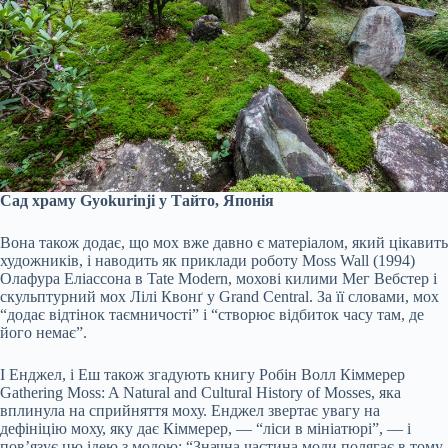
Сад храму Gyokurinji у Тайто, Японія
Вона також додає, що мох вже давно є матеріалом, який цікавить
художників, і наводить як приклади роботу Moss Wall (1994)
Олафура Еліассона в Tate Modern, мохові килими Мег Вебстер і
скульптурний мох Лілі Квонґ у Grand Central. За її словами, мох
“додає відтінок таємничості” і “створює відбиток часу там, де
його немає”.
І Енджел, і Еш також згадують книгу Робін Волл Кіммерер
Gathering Moss: A Natural and Cultural History of Mosses, яка
вплинула на сприйняття моху. Енджел звертає увагу на
дефініцію моху, яку дає Кіммерер, — “ліси в мініатюрі”, — і
пов’язує цю ідею з модою: “Значна частина моди полягає в тому,