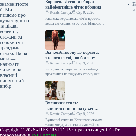
Королева Летиція обирає
знаменитосте
К
найефектніше літнє вбрання
й. Ми
и
Ксенія Савчук
Сер 9, 2026
пишемо про
Іспанська королівська сім’я провела
культуру, кіно
перші дні серпня на острові Майорка.
та цікаві
Під час одного з публічних виходів
колекції,
королева Летиція продемонструвала
стежачи за
елегантну…
головними
трендами
Від комбінезону до корсета:
стилю. Наша
як носити спідню білизну
мета —
восени 2026 року, за версією
Ксенія Савчук
Сер 9, 2026
надихати
подіумів
читачів на
Емоційність, виразність та свобода
проявилися на подіумах сезону осінь-
власний
зима 2026/2027 у формі навмисно
вишуканий
відкритого одягу в стилі білизни. Це
вибір.
не…
Вуличний стиль:
найстильніші відвідувачі
Копенгагенського тижня моди
Ксенія Савчук
Сер 9, 2026
Вуличний стиль на Копенгагенському
тижні моди давно став самостійним
Copyright © 2026 - RESERVED. Всі права захищені. Сайт
явищем у фешн-індустрії, яке
встановлює тренди нарівні з Парижем
розроблений в
INFBusiness