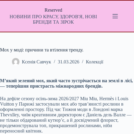
Перейти
до
Reserved
вмісту
НОВИНИ ПРО КРАСУ, ЗДОРОВ'Я, НОВІ
БРЕНДИ ТА ЗІРОК
Мох у моді: причини та втілення тренду.
Ксенія Савчук
31.03.2026
Колекції
М’який зелений мох, який часто зустрічається на землі в лісі,
— теперішня пристрасть міжнародних брендів.
На дефіле сезону осінь-зима 2026/2027 Miu Miu, Hermès і Louis
Vuitton у Парижі застосували мох або трав’янисті рослини в
оформленні простору. Під час Тижня моди в Лондоні марка
Thevxlley, чиїм креативним директором є Даніель дель Валле —
не тільки обдарований кутюр’є, а й досвідчений флорист,
продемонструвала топ, прикрашений рослинами, ніби
переносний квітник.