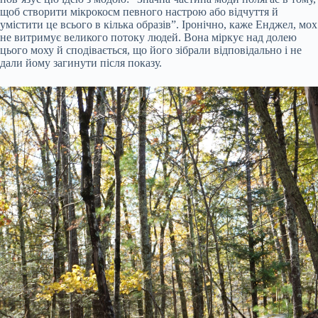
щоб створити мікрокосм певного настрою або відчуття й
умістити це всього в кілька образів”. Іронічно, каже Енджел, мох
не витримує великого потоку людей. Вона міркує над долею
цього моху й сподівається, що його зібрали відповідально і не
дали йому загинути після показу.