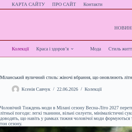
Перейти
КАРТА САЙТУ
ПРО САЙТ
Контакти
до
вмісту
НОВИНИ
Колекції
Краса і здоров’я
Мода
Стиль житт
Міланський вуличний стиль: жіночі вбрання, що оновлюють літн
Ксенія Савчук
22.06.2026
Колекції
Чоловічий Тиждень моди в Мілані сезону Весна-Літо 2027 перетв
літньої погоди: легкі тканини, вільні силуети, мінімалістичні с
доводять, що навіть у рамках тижня чоловічої моди формуються т
тон сезону.