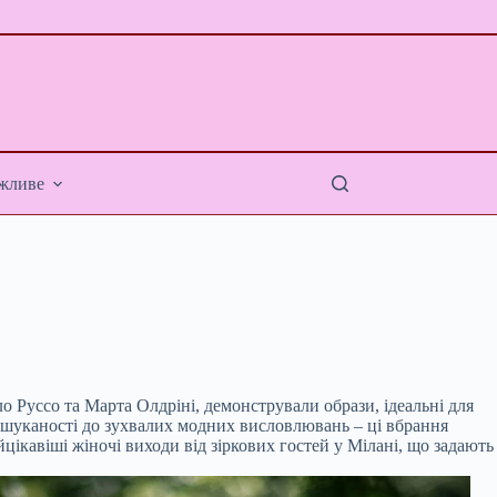
жливе
 Руссо та Марта Олдріні, демонстрували образи, ідеальні для
ї вишуканості до зухвалих модних висловлювань – ці вбрання
цікавіші жіночі виходи від зіркових гостей у Мілані, що задають