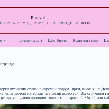
Reserved
 ПРО КРАСУ, ЗДОРОВ'Я, НОВІ БРЕНДИ ТА ЗІРОК
я
Знаменитості
Шоу-Бізнес
Культура і кіно
Ва
і тренди
орив вуличний стиль на окремий подіум. Зірки, як-от Анна Делло
укні, напівпрозорі матеріали та виразні аксесуари. Від стримано
ренди, які чудово доповнять ваш літній гардероб. Ми зібрали най