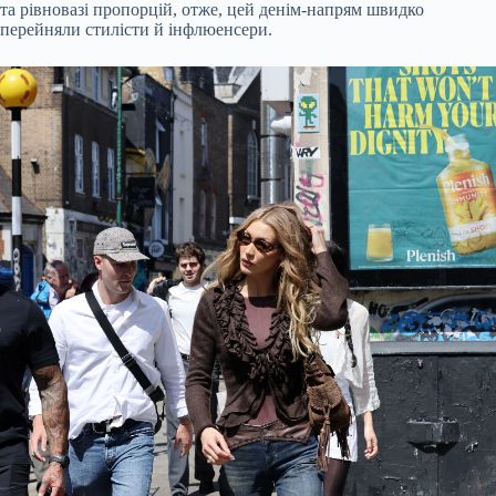
та рівновазі пропорцій, отже, цей денім-напрям швидко
перейняли стилісти й інфлюенсери.