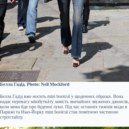
Белла Гадід. Photo: Neil Mockford
Белла Гадід вже носить mini bootcut у щоденних образах. Вона
надає перевагу мінібуткáту замість звичайних звужених джинсів,
коли мова йде про буденні луки. Під час останніх тижнів моди в
Парижі та Нью-Йорку mini bootcut став помітною частиною
стрітстайлу.