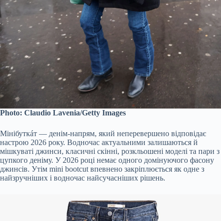
Photo: Claudio Lavenia/Getty Images
Мінібуткáт — денім-напрям, який неперевершено відповідає
настрою 2026 року. Водночас актуальними залишаються й
мішкуваті джинси, класичні скінні, розкльошені моделі та пари з
цупкого деніму. У 2026 році немає одного домінуючого фасону
джинсів. Утім mini bootcut впевнено закріплюється як одне з
найзручніших і водночас найсучасніших рішень.