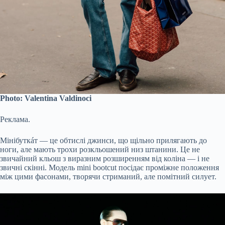
Photo: Valentina Valdinoci
Реклама.
Мінібуткáт — це обтислі джинси, що щільно прилягають до
ноги, але мають трохи розкльошений низ штанини. Це не
звичайний кльош з виразним розширенням від коліна — і не
звичні скінні. Модель mini bootcut посідає проміжне положення
між цими фасонами, творячи стриманий, але помітний силует.