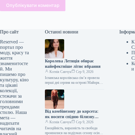
Опублікувати коментар
Про сайт
Останні новини
Інформ
Reserved —
К
портал про
С
моду, красу та
П
життя
С
Королева Летиція обирає
знаменитосте
К
найефектніше літнє вбрання
й. Ми
и
Ксенія Савчук
Сер 9, 2026
пишемо про
Іспанська королівська сім’я провела
культуру, кіно
перші дні серпня на острові Майорка.
та цікаві
Під час одного з публічних виходів
колекції,
королева Летиція продемонструвала
стежачи за
елегантну…
головними
трендами
Від комбінезону до корсета:
стилю. Наша
як носити спідню білизну
мета —
восени 2026 року, за версією
Ксенія Савчук
Сер 9, 2026
надихати
подіумів
читачів на
Емоційність, виразність та свобода
проявилися на подіумах сезону осінь-
власний