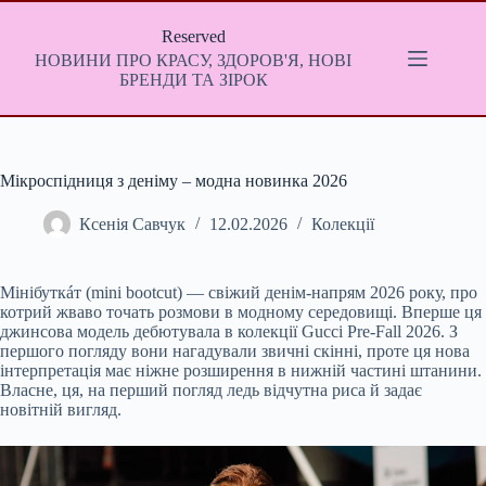
Перейти
до
Reserved
вмісту
НОВИНИ ПРО КРАСУ, ЗДОРОВ'Я, НОВІ
БРЕНДИ ТА ЗІРОК
Мікроспідниця з деніму – модна новинка 2026
Ксенія Савчук
12.02.2026
Колекції
Мінібуткáт (mini bootcut) — свіжий денім-напрям 2026 року, про
котрий жваво точать розмови в модному середовищі. Вперше ця
джинсова модель дебютувала в колекції Gucci Pre-Fall 2026. З
першого погляду вони нагадували звичні скінні, проте ця нова
інтерпретація має ніжне розширення в нижній частині штанини.
Власне, ця, на перший погляд ледь відчутна риса й задає
новітній вигляд.