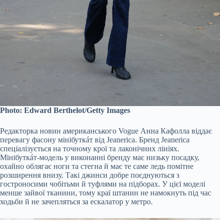
Photo: Edward Berthelot/Getty Images
Редакторка новин американського Vogue Анна Кафолла віддає
перевагу фасону мінібуткáт від Jeanerica. Бренд Jeanerica
спеціалізується на точному крої та лаконічних лініях.
Мінібуткáт-модель у виконанні бренду має низьку посадку,
охайно облягає ноги та стегна й має те саме ледь помітне
розширення внизу. Такі джинси добре поєднуються з
гостроносими чобітьми й туфлями на підборах. У цієї моделі
менше зайвої тканини, тому краї штанин не намокнуть під час
ходьби й не зачепляться за ескалатор у метро.