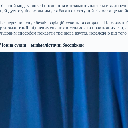
У літній моді мало які поєднання виглядають настільки ж доречним
цей дует є універсальним для багатьох ситуацій. Саме за це ми й
Безперечно, існує безліч варіацій суконь та сандалів. Це можуть
різноманітний: від невимушених вʼєтнамок та практичних санда
чудовим способом показати трендове взуття, незалежно від того, 
Чорна сукня + мінімалістичні босоніжки