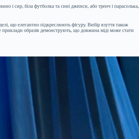
вино і сир, біла футболка та сині джинси, або тренч і парасолька,
оделі, що елегантно підкреслюють фігуру. Вибір взуття також
е приклади образів демонструють, що довжина міді може стати
.