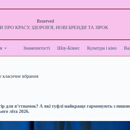
Reserved
 ПРО КРАСУ, ЗДОРОВ'Я, НОВІ БРЕНДИ ТА ЗІРОК
я
Знаменитості
Шоу-Бізнес
Культура і кіно
Ва
е класичне вбрання
остір для в’єтнамок? А які туфлі найкраще гармонують з пиш
ого літа 2026.