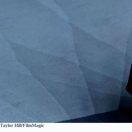
Taylor Hill/FilmMagic