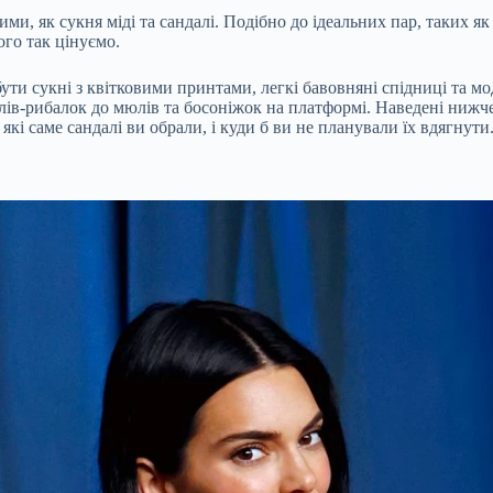
и, як сукня міді та сандалі. Подібно до ідеальних пар, таких як 
ого так цінуємо.
 бути сукні з квітковими принтами, легкі бавовняні спідниці та м
лів-рибалок до мюлів та босоніжок на платформі. Наведені нижч
які саме сандалі ви обрали, і куди б ви не планували їх вдягнути