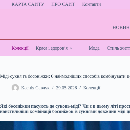
Перейти
КАРТА САЙТУ
ПРО САЙТ
Контакти
до
вмісту
НОВИНИ
Колекції
Краса і здоров’я
Мода
Стиль житт
Міді-сукня та босоніжки: 6 наймодніших способів комбінувати ц
Ксенія Савчук
29.05.2026
Колекції
Які босоніжки пасують до суконь-міді? Чи є в цьому літі пр
найстильніші комбінації босоніжок із сукнями довжини міді ць