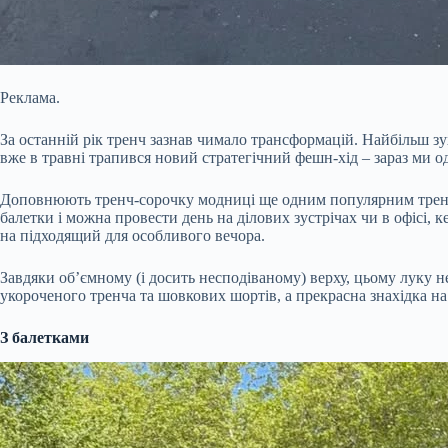
Реклама.
За останній рік тренч зазнав чимало трансформацій. Найбільш зух
вже в травні трапився новий стратегічний фешн-хід – зараз ми о
Доповнюють тренч-сорочку модниці ще одним популярним тренд
балетки і можна провести день на ділових зустрічах чи в офісі, 
на підходящий для особливого вечора.
Завдяки об’ємному (і досить несподіваному) верху, цьому луку н
укороченого тренча та шовкових шортів, а прекрасна знахідка на 
З балетками