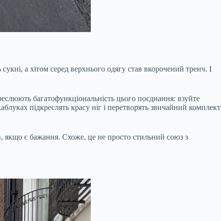
сукні, а хітом серед верхнього одягу став вкорочений тренч. І
еслюють багатофункціональність цього поєднання: взуйте
каблуках підкреслять красу ніг і перетворять звичайний комплект
в, якщо є бажання. Схоже, це не просто стильний союз з