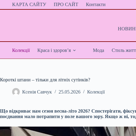
Перейти
КАРТА САЙТУ
ПРО САЙТ
Контакти
до
вмісту
НОВИНИ
Колекції
Краса і здоров’я
Мода
Стиль житт
Короткі штани – тільки для літніх сутінків?
Ксенія Савчук
25.05.2026
Колекції
Що відкриває нам сезон весна-літо 2026? Спостерігати, фіксув
поєднання мало потрапити у поле вашого зору. Якщо ж ні, тод