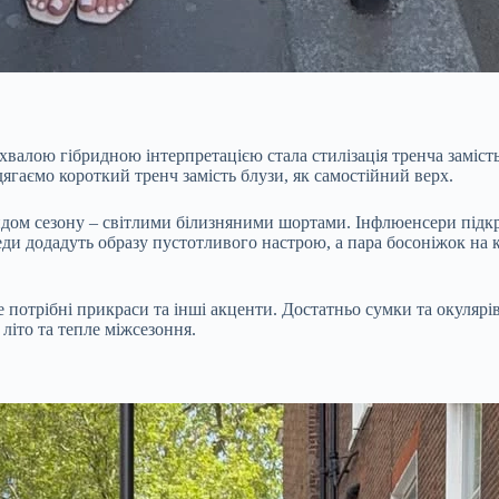
валою гібридною інтерпретацією стала стилізація тренча замість 
дягаємо короткий тренч замість блузи, як самостійний верх.
ом сезону – світлими білизняними шортами. Інфлюенсери підкр
кеди додадуть образу пустотливого настрою, а пара босоніжок на 
е потрібні прикраси та інші акценти. Достатньо сумки та окулярі
літо та тепле міжсезоння.