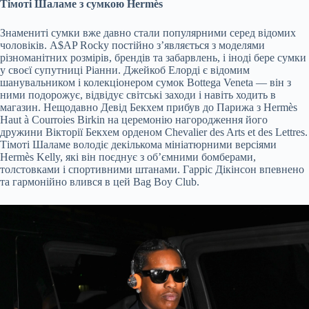
Тімоті Шаламе з сумкою Hermès
Знамениті сумки вже давно стали популярними серед відомих
чоловіків. A$AP Rocky постійно з’являється з моделями
різноманітних розмірів, брендів та забарвлень, і іноді бере сумки
у своєї супутниці Ріанни. Джейкоб Елорді є відомим
шанувальником і колекціонером сумок Bottega Veneta — він з
ними подорожує, відвідує світські заходи і навіть ходить в
магазин. Нещодавно Девід Бекхем прибув до Парижа з Hermès
Haut à Courroies Birkin на церемонію нагородження його
дружини Вікторії Бекхем орденом Chevalier des Arts et des Lettres.
Тімоті Шаламе володіє декількома мініатюрними версіями
Hermès Kelly, які він поєднує з обʼємними бомберами,
толстовками і спортивними штанами. Гарріс Дікінсон впевнено
та гармонійно влився в цей Bag Boy Club.