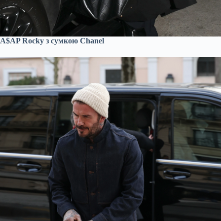
A$AP Rocky з сумкою Chanel