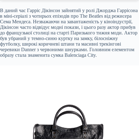
В даний час Гарріс Дікінсон зайнятий у ролі Джорджа Гаррісона
в міні-серіалі з чотирьох епізодів про The Beatles від режисера
Сема Мендеса. Незважаючи на завантаженість у кіноіндустрії,
Дікінсон часто відвідує модні покази, і цього разу актор прибув
до французької столиці на старті Паризького тижня моди. Актор
був убраний у темно-синю куртку на замку, білосніжну
футболку, широкі коричневі штани та масивні трекінгові
черевики Danner з червоними шнурками. Головним елементом
образу стала знаменита сумка Balenciaga City.