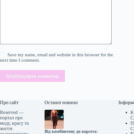
Save my name, email and website in this browser for the
next time I comment.
Опублікувати коментар
Про сайт
Останні новини
Інформ
Reserved —
К
портал про
С
моду, красу та
П
життя
С
Від комбінезону до корсета:
знаменитосте
К