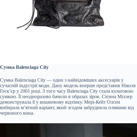
Сумка Balenciaga City
Сумка Balenciaga City — один з найвідоміших аксесуарів у
сучасній індустрії моди. Дану модель вперше представив Ніколя
Геск’єр у 2001 році. З того часу Balenciaga City стала культовою
сумкою. Її неодноразово бачили в образах зірок. Сієнна Міллер
демонструвала її у вишневому відтінку. Мері-Кейт Олсен
вибирала м’ятний варіант, який згодом забруднила плямами від
червоного вина.