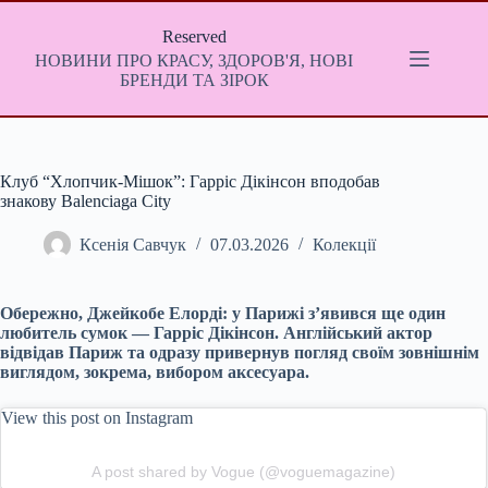
Перейти
до
Reserved
вмісту
НОВИНИ ПРО КРАСУ, ЗДОРОВ'Я, НОВІ
БРЕНДИ ТА ЗІРОК
Клуб “Хлопчик-Мішок”: Гарріс Дікінсон вподобав
знакову Balenciaga City
Ксенія Савчук
07.03.2026
Колекції
Обережно, Джейкобе Елорді: у Парижі з’явився ще один
любитель сумок — Гарріс Дікінсон. Англійський актор
відвідав Париж та одразу привернув погляд своїм зовнішнім
виглядом, зокрема, вибором аксесуара.
View this post on Instagram
A post shared by Vogue (@voguemagazine)