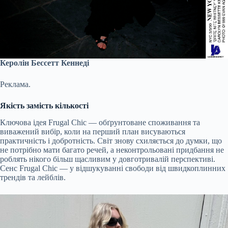
Керолін Бессетт Кеннеді
Реклама.
Якість замість кількості
Ключова ідея Frugal Chic — обґрунтоване споживання та
виважений вибір, коли на перший план висуваються
практичність і добротність. Світ знову схиляється до думки, що
не потрібно мати багато речей, а неконтрольовані придбання не
роблять нікого більш щасливим у довготривалій перспективі.
Сенс Frugal Chic — у відшукуванні свободи від швидкоплинних
трендів та лейблів.