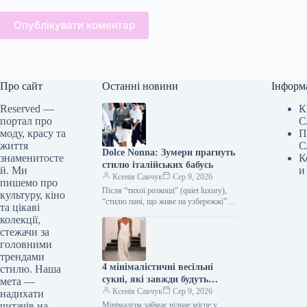
Опублікувати коментар
Про сайт
Останні новини
Інформ
Reserved —
К
портал про
С
моду, красу та
П
життя
С
Dolce Nonna: Зумери прагнуть
знаменитосте
К
стилю італійських бабусь
й. Ми
и
Ксенія Савчук
Сер 9, 2026
пишемо про
Після “тихої розкоші” (quiet luxury),
культуру, кіно
“стилю пані, що живе на узбережжі”
та цікаві
(coastal grandmother) та захоплення
колекції,
вінтажем у моді з’явився новий…
стежачи за
головними
трендами
4 мінімалістичні весільні
стилю. Наша
сукні, які завжди будуть
мета —
актуальними
Ксенія Савчук
Сер 9, 2026
надихати
читачів на
Мінімалізм займає чільне місце у