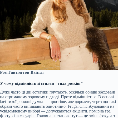
Розі Гантінгтон-Вайтлі
У чому відмінність зі стилем "тиха розкіш"
Дуже часто ці дві естетики плутають, оскільки обидві збудовані
на стриманому зоровому підході. Проте відмінність є. В основі
ідеї тихої розкоші думка — простіше, але дорожче, через що такі
образи часто виглядають однотипно. Frugal Chic збудований на
усвідомленому виборі — допускаються акценти, помірна гра
фактур і аксесуарів. Головна настанова тут — це зміна фокуса з