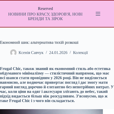
Перейти
до
Reserved
вмісту
НОВИНИ ПРО КРАСУ, ЗДОРОВ'Я, НОВІ
БРЕНДИ ТА ЗІРОК
Економний шик: альтернатива тихій розкоші
Ксенія Савчук
24.01.2026
Колекції
Frugal Chic, також знаний як економний стиль або естетика
обдуманого мінімалізму — стилістичний напрямок, що має
всі шанси стати провідним у 2026 році. Він не виділяється
навмисно, але водночас привертає погляд і дає змогу мати
гарний вигляд доречно й елегантно без непотрібних витрат. У
час, коли ціни на одяг і аксесуари злітають до небес, такий
підхід видається більш ніж розсудливим. З’ясовуємо, що ж
таке Frugal Chic і з чого він складається.