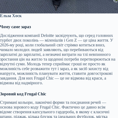
Ельза Хоск
Чому саме зараз
Дослідження компанії Deloitte засвідчують, що серед головних
турбот двох поколінь — міленіалів і Gen Z — це ціна життя. У
2026-му році, коли глобальний світ стрімко котиться вниз,
чимало молодих людей заявляють, що перебиваються від
зарплатні до зарплатні, а незначні витрати на тлі невпинного
зростання цін на житло та щоденні потреби перетворюються на
відчутні суми. Молодь тепер сприймає гроші не просто як
можливість себе розважити тут і зараз, а як засіб захисту від
напруги, можливість планувати життя, ставити довгострокові
завдання. Для них Frugal Chic — це не відмова від краси, а
відмова від надмірного.
Зоровий код Frugal Chic
Стримані кольори, лаконічні форми та поєднання речей —
основа зорового коду Frugal Chic. Фактично це давно всім
відоме створення капсульного гардероба, в якому є класичні
штани, піджак, кілька блузок та ідеальних футболок, містка