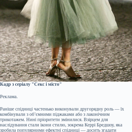
Кадр з серіалу "Секс і місто"
Реклама.
Раніше спідниці частенько виконували другорядну роль — їх
комбінували з об’ємними піджаками або з лаконічним
трикотажем. Нині пріоритети змінилися. Взірцем для
наслідування стали ікони стилю, зокрема Керрі Бредшоу, яка
зробила популярними ефектні спідниці — досить згадати