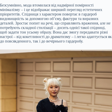
Безсумнівно, мода втомилася від надмірної помірності
мінімалізму – і це відображає ширший перегляд естетичних
пріоритетів. Спідниця з характером повертає в гардероб
видовищність за допомогою об’єму, фактури та виразних
деталей. Зростає попит на речі, що справляють враження, але не
потребують складної стилізації – досить однієї такої спідниці,
щоб задати тон усьому образу. Вона дає змогу передавати різні
настрої – від кокетливості до драматизму – і легко адаптується як
до повсякденного, так і до вечірнього гардеробу.