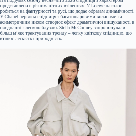
На подіумах сезону весна–літо 2026 спідниця з характером
представлена в різноманітних втіленнях. У Loewe наголос
робиться на фактурності та русі, що додає образам динамічності.
У Chanel червона спідниця з багатошаровими воланами та
асиметричним низом створює ефект драматичної вишуканості в
поєднанні з легкою блузою. Stella McCartney запропонували
більш м’яке трактування тренду – легку квіткову спідницю, що
втілює легкість і природність.