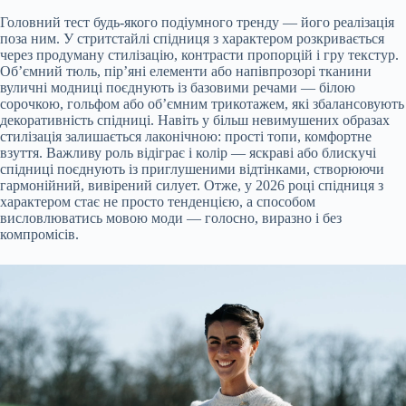
Головний тест будь-якого подіумного тренду — його реалізація
поза ним. У стритстайлі спідниця з характером розкривається
через продуману стилізацію, контрасти пропорцій і гру текстур.
Об’ємний тюль, пір’яні елементи або напівпрозорі тканини
вуличні модниці поєднують із базовими речами — білою
сорочкою, гольфом або об’ємним трикотажем, які збалансовують
декоративність спідниці. Навіть у більш невимушених образах
стилізація залишається лаконічною: прості топи, комфортне
взуття. Важливу роль відіграє і колір — яскраві або блискучі
спідниці поєднують із приглушеними відтінками, створюючи
гармонійний, вивірений силует. Отже, у 2026 році спідниця з
характером стає не просто тенденцією, а способом
висловлюватись мовою моди — голосно, виразно і без
компромісів.