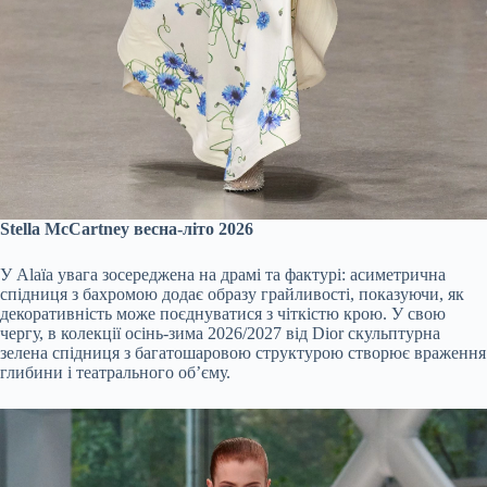
Stella McCartney весна-літо 2026
У Alaïa увага зосереджена на драмі та фактурі: асиметрична
спідниця з бахромою додає образу грайливості, показуючи, як
декоративність може поєднуватися з чіткістю крою. У свою
чергу, в колекції осінь-зима 2026/2027 від Dior скульптурна
зелена спідниця з багатошаровою структурою створює враження
глибини і театрального об’єму.