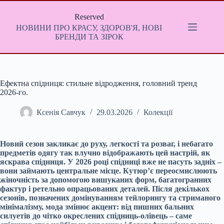
Перейти
до
Reserved
вмісту
НОВИНИ ПРО КРАСУ, ЗДОРОВ'Я, НОВІ
БРЕНДИ ТА ЗІРОК
Ефектна спідниця: стильне відродження, головний тренд
2026-го.
Ксенія Савчук
29.03.2026
Колекції
Новий сезон закликає до руху, легкості та розваг, і небагато
предметів одягу так влучно відображають цей настрій, як
яскрава спідниця. У 2026 році спідниці вже не пасуть задніх –
вони займають центральне місце. Кутюр’є переосмислюють
жіночність за допомогою вишуканих форм, багатогранних
фактур і ретельно опрацьованих деталей. Після декількох
сезонів, позначених домінуванням тейлорингу та стриманого
мінімалізму, мода змінює акцент: від пишних бальних
силуетів до чітко окреслених спідниць-олівець – саме