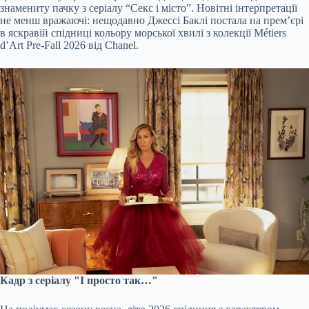
знамениту пачку з серіалу “Секс і місто”. Новітні інтерпретації
не менш вражаючі: нещодавно Джессі Баклі постала на прем’єрі
в яскравій спідниці кольору морської хвилі з колекції Métiers
d’Art Pre-Fall 2026 від Chanel.
Кадр з серіалу "І просто так…"