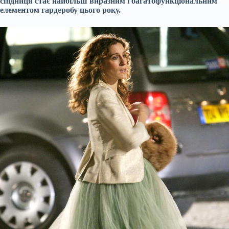
спідниця стає найбільш виразним і багатофункціональним
елементом гардеробу цього року.