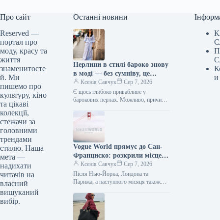
Про сайт
Останні новини
Інформ
Reserved —
К
портал про
С
моду, красу та
П
життя
С
Перлини в стилі бароко знову
знаменитосте
К
в моді — без сумніву, це
й. Ми
и
головна прикраса кінця 2026
Ксенія Савчук
Сер 7, 2026
пишемо про
року.
Є щось глибоко привабливе у
культуру, кіно
барокових перлах. Можливо, причина
та цікаві
в тому, що серед них немає двох
колекції,
ідентичних примірників. Або ж…
стежачи за
головними
трендами
Vogue World прямує до Сан-
стилю. Наша
Франциско: розкрили місце
мета —
проведення наступної великої
Ксенія Савчук
Сер 7, 2026
надихати
події
читачів на
Після Нью-Йорка, Лондона та
Парижа, а наступного місяця також
власний
Мілана, де Vogue World пройде в
вишуканий
Galleria Vittorio Emanuele II,
вибір.
масштабне…