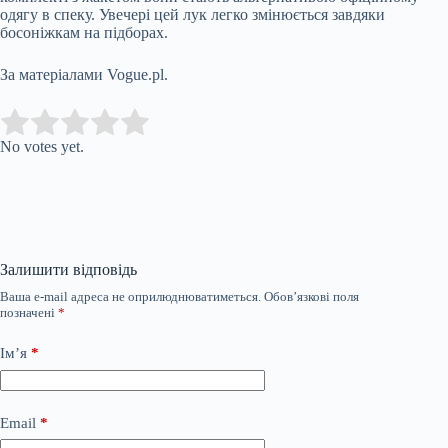
одягу в спеку. Увечері цей лук легко змінюється завдяки
босоніжкам на підборах.
За матеріалами Vogue.pl.
Submit Rating
Rate this item:
No votes yet.
Залишити відповідь
Ваша e-mail адреса не оприлюднюватиметься.
Обов’язкові поля
позначені
*
Ім’я
*
Email
*