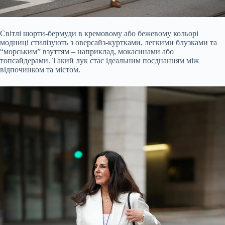
Світлі шорти-бермуди в кремовому або бежевому кольорі
модниці стилізують з оверсайз-куртками, легкими блузками та
“морським” взуттям – наприклад, мокасинами або
топсайдерами. Такий лук стає ідеальним поєднанням між
відпочинком та містом.