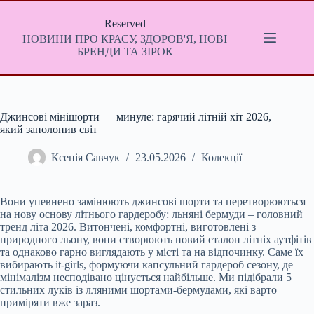
Перейти
до
Reserved
вмісту
НОВИНИ ПРО КРАСУ, ЗДОРОВ'Я, НОВІ
БРЕНДИ ТА ЗІРОК
Джинсові мінішорти — минуле: гарячий літній хіт 2026,
який заполонив світ
Ксенія Савчук
23.05.2026
Колекції
Вони упевнено замінюють джинсові шорти та перетворюються
на нову основу літнього гардеробу: льняні бермуди – головний
тренд літа 2026. Витончені, комфортні, виготовлені з
природного льону, вони створюють новий еталон літніх аутфітів
та однаково гарно виглядають у місті та на відпочинку. Саме їх
вибирають it-girls, формуючи капсульний гардероб сезону, де
мінімалізм несподівано цінується найбільше. Ми підібрали 5
стильних луків із лляними шортами-бермудами, які варто
приміряти вже зараз.