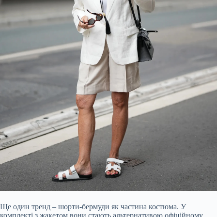
Ще один тренд – шорти-бермуди як частина костюма. У
комплекті з жакетом вони стають альтернативою офіційному