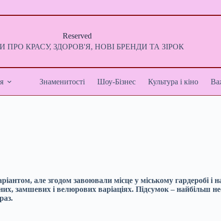
Reserved
 ПРО КРАСУ, ЗДОРОВ'Я, НОВІ БРЕНДИ ТА ЗІРОК
я
Знаменитості
Шоу-Бізнес
Культура і кіно
Ва
антом, але згодом завоювали місце у міському гардеробі і на
них, замшевих і велюрових варіаціях. Підсумок – найбільш не
раз.