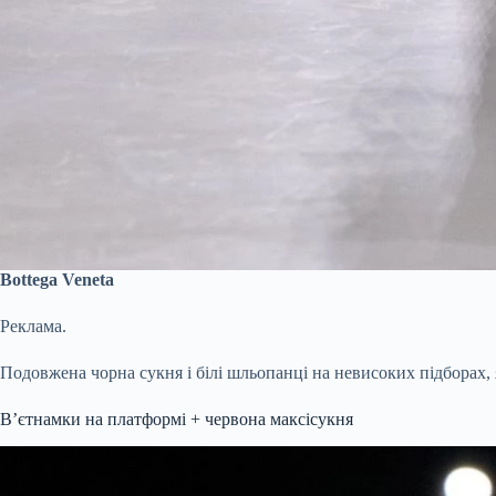
Bottega Veneta
Реклама.
Подовжена чорна сукня і білі шльопанці на невисоких підборах, я
Вʼєтнамки на платформі + червона максісукня