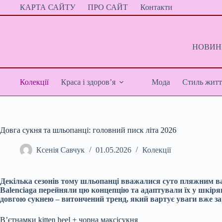
Перейти
КАРТА САЙТУ
ПРО САЙТ
Контакти
до
вмісту
НОВИНИ
Колекції
Краса і здоров’я
Мода
Стиль житт
Довга сукня та шльопанці: головний писк літа 2026
Ксенія Савчук
01.05.2026
Колекції
Декілька сезонів тому шльопанці вважалися суто пляжним варі
Balenciaga перейняли цю концепцію та адаптували їх у шкіря
довгою сукнею – витончений тренд, який вартує уваги вже за
Вʼєтнамки kitten heel + чорна максісукня