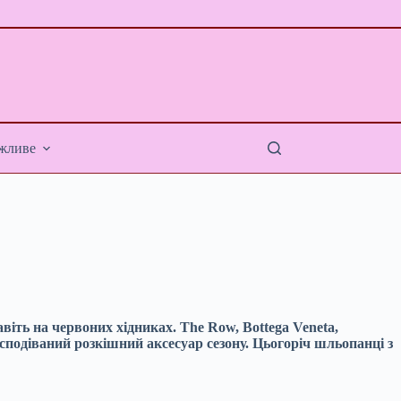
жливе
віть на червоних хідниках. The Row, Bottega Veneta,
сподіваний розкішний аксесуар сезону. Цьогоріч шльопанці з