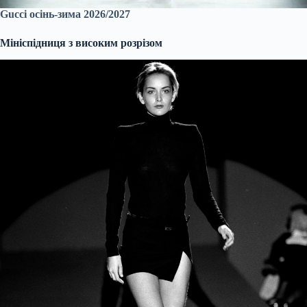
Gucci осінь-зима 2026/2027
Мініспідниця з високим розрізом