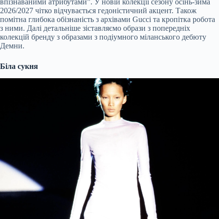
впізнаваними атрибутами”. У новій колекції сезону осінь-зима
2026/2027 чітко відчувається гедоністичний акцент. Також
помітна глибока обізнаність з архівами Gucci та кропітка робота
з ними. Далі детальніше зіставляємо образи з попередніх
колекцій бренду з образами з подіумного міланського дебюту
Демни.
Біла сукня