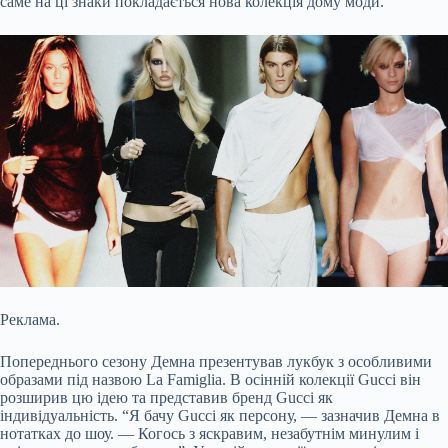
саме на ці знаки покладається нова колекція дому моди.
Реклама.
Попереднього сезону Демна презентував лукбук з особливими
образами під назвою La Famiglia. В осінній колекції Gucci він
розширив цю ідею та представив бренд Gucci як
індивідуальність. “Я бачу Gucci як персону, — зазначив Демна в
нотатках до шоу. — Когось з яскравим, незабутнім минулим і