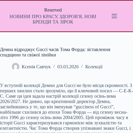
Перейти
до
Reserved
вмісту
НОВИНИ ПРО КРАСУ, ЗДОРОВ'Я, НОВІ
БРЕНДИ ТА ЗІРОК
Демна відроджує Gucci часів Тома Форда: зіставлення
спадщини та свіжої лінійки
Ксенія Савчук
03.03.2026
Колекції
У вступній колекції Демни для Gucci не було місця скромності. З
перших хвилин стало зрозуміло, що її ключовий посил — С-Е-К-
С. Саме ця ідея задала настрій колекції сезону осінь-зима
2026/2027. Не дивно, що креативний директор Демна,
заглибившись у те, що він іменував “gucciness of Gucci”,
найбільше схилився до епохи Тома Форда — від сезону весна-
літо 1996 до сезону осінь-зима 2004/2005. Цей проміжок часу в
історії Gucci характеризувався гармонією між зухвалістю та
елегантністю. Час Тома Форда створив упізнавані знаки Gucci, і