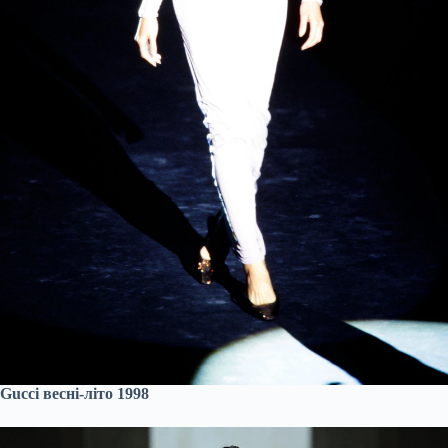
Gucci весні-літо 1998