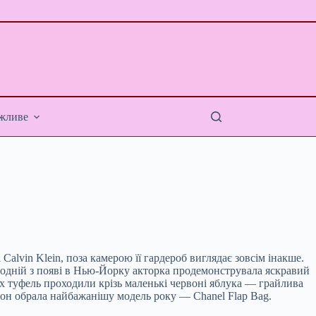
жливе
Calvin Klein, поза камерою її гардероб виглядає зовсім інакше.
 в одній з появі в Нью-Йорку акторка продемонструвала яскравий
их туфель проходили крізь маленькі червоні яблука — грайлива
он обрала найбажанішу модель року — Chanel Flap Bag.