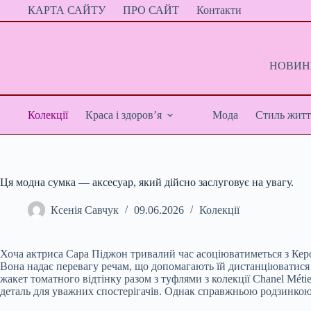
Перейти
КАРТА САЙТУ
ПРО САЙТ
Контакти
до
вмісту
НОВИНИ
Колекції
Краса і здоров’я
Мода
Стиль житт
Ця модна сумка — аксесуар, який дійсно заслуговує на увагу.
Ксенія Савчук
09.06.2026
Колекції
Хоча актриса Сара Піджон тривалий час асоціюватиметься з Керолі
Вона надає перевагу речам, що допомагають їй дистанціюватися в
жакет томатного відтінку разом з туфлями з колекції Chanel Mé
деталь для уважних спостерігачів. Однак справжньою родзинкою