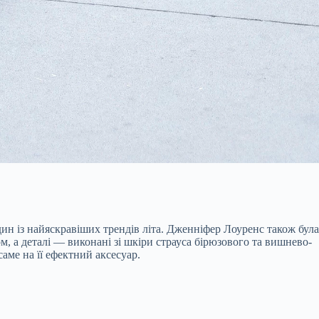
ин із найяскравіших трендів літа. Дженніфер Лоуренс також була
, а деталі — виконані зі шкіри страуса бірюзового та вишнево-
аме на її ефектний аксесуар.