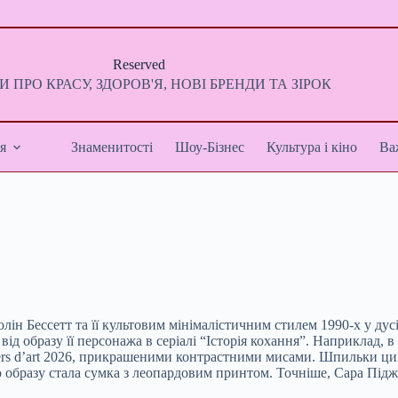
Reserved
 ПРО КРАСУ, ЗДОРОВ'Я, НОВІ БРЕНДИ ТА ЗІРОК
я
Знаменитості
Шоу-Бізнес
Культура і кіно
Ва
н Бессетт та її культовим мінімалістичним стилем 1990-х у дусі 
ід образу її персонажа в серіалі “Історія кохання”. Наприклад,
tiers d’art 2026, прикрашеними контрастними мисами. Шпильки ц
 образу стала сумка з леопардовим принтом. Точніше, Сара Підж