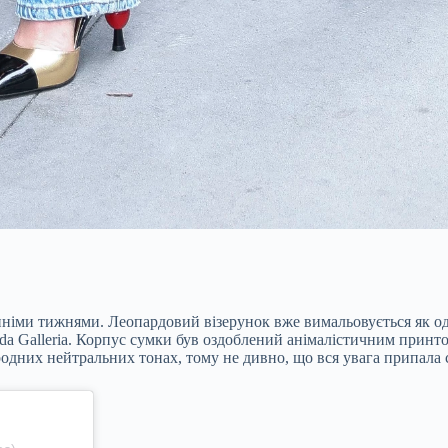
анніми тижнями. Леопардовий візерунок вже вимальовується як од
 Galleria. Корпус сумки був оздоблений анімалістичним принтом
дних нейтральних тонах, тому не дивно, що вся увага припала с