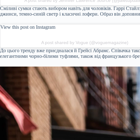
A post shared by Jennifer Lawrence Source (@jlawsupdat
Сміливі сумки стають вибором навіть для чоловіків. Гаррі Стайл
джинси, темно-синій светр і класичні лофери. Образ він доповни
View this post on Instagram
A post shared by Vogue (@voguemagazine)
До цього тренду вже приєдналася й Грейсі Абрамс. Співачка так
елегантними чорно-білими туфлями, також від французького бре