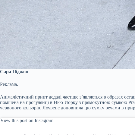
Сара Піджон
Реклама.
Анімалістичний принт дедалі частіше з’являється в образах ост
помічена на прогулянці в Нью-Йорку з прямокутною сумкою Prada
червоного кольорів. Лоуренс доповнила цю сумку речами в приро
View this post on Instagram