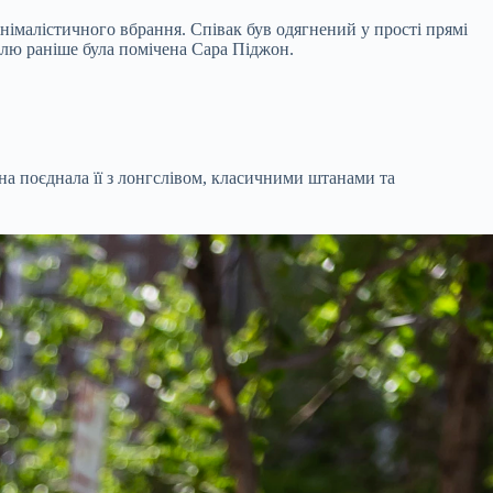
німалістичного вбрання. Співак був одягнений у прості прямі
ллю раніше була помічена Сара Піджон.
на поєднала її з лонгслівом, класичними штанами та