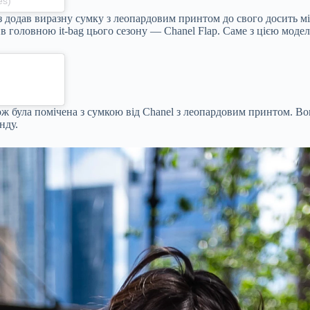
es)
з додав виразну сумку з леопардовим принтом до свого досить мі
в головною it-bag цього сезону — Chanel Flap. Саме з цією моде
ож була помічена з сумкою від Chanel з леопардовим принтом. Во
нду.