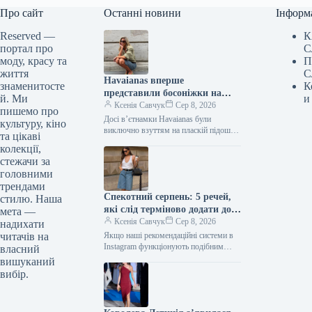
Про сайт
Останні новини
Інформ
Reserved —
К
портал про
С
моду, красу та
П
життя
С
Havaianas вперше
знаменитосте
К
представили босоніжки на
й. Ми
и
підборах — і це
Ксенія Савчук
Сер 8, 2026
пишемо про
найнеочікуваніше взуття 2027
Досі вʼєтнамки Havaianas були
культуру, кіно
року
виключно взуттям на пласкій підошві.
та цікаві
Тепер культові гумові шльопанці
колекції,
вперше з’явилися на підборах. Нову
стежачи за
модель представили…
головними
трендами
Спекотний серпень: 5 речей,
стилю. Наша
які слід терміново додати до
мета —
свого образу, якщо ви ще
Ксенія Савчук
Сер 8, 2026
надихати
цього не зробили
читачів на
Якщо наші рекомендаційні системи в
Instagram функціонують подібним
власний
чином, то ви, ймовірно, також
вишуканий
помітили тренд Reels, де модниці
вибір.
демонструють речі,…