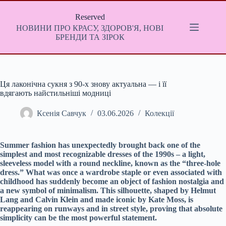
Перейти
до
Reserved
вмісту
НОВИНИ ПРО КРАСУ, ЗДОРОВ'Я, НОВІ
БРЕНДИ ТА ЗІРОК
Ця лаконічна сукня з 90-х знову актуальна — і її
вдягають найстильніші модниці
Ксенія Савчук
03.06.2026
Колекції
Summer fashion has unexpectedly brought back one of the
simplest and most recognizable dresses of the 1990s – a light,
sleeveless model with a round neckline, known as the “three-hole
dress.” What was once a wardrobe staple or even associated with
childhood has suddenly become an object of fashion nostalgia and
a new symbol of minimalism. This silhouette, shaped by Helmut
Lang and Calvin Klein and made iconic by Kate Moss, is
reappearing on runways and in street style, proving that absolute
simplicity can be the most powerful statement.