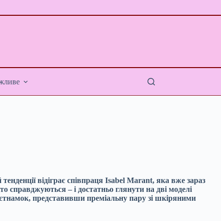
жливе
й тенденції відіграє співпраця Isabel Marant, яка вже зараз
сто справджуються – і достатньо глянути на дві моделі
’єтнамок, представивши преміальну пару зі шкіряними