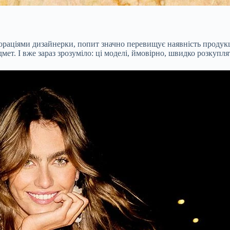
абораціями дизайнерки, попит значно перевищує наявність продук
т. І вже зараз зрозуміло: ці моделі, ймовірно, швидко розкупля