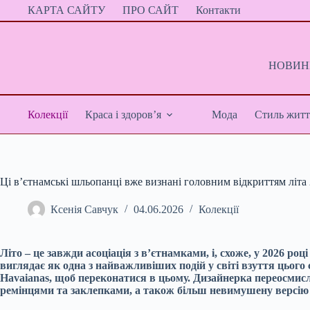
Перейти
КАРТА САЙТУ
ПРО САЙТ
Контакти
до
вмісту
НОВИНИ
Колекції
Краса і здоров’я
Мода
Стиль житт
Ці в’єтнамські шльопанці вже визнані головним відкриттям літа 
Ксенія Савчук
04.06.2026
Колекції
Літо – це завжди асоціація з в’єтнамками, і, схоже, у 2026 роц
виглядає як одна з найважливіших подій у світі взуття цього
Havaianas, щоб переконатися в цьому. Дизайнерка переосмис
ремінцями та заклепками, а також більш невимушену версію 