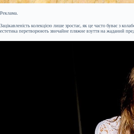
Реклама.
Зацікавленість колекцією лише зростає, як це часто буває з кол
естетика перетворюють звичайне пляжне взуття на жаданий предме