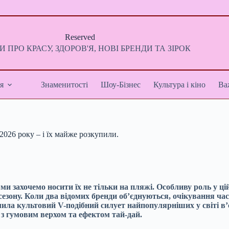
Reserved
 ПРО КРАСУ, ЗДОРОВ'Я, НОВІ БРЕНДИ ТА ЗІРОК
я
Знаменитості
Шоу-Бізнес
Культура і кіно
Ва
2026 року – і їх майже розкупили.
і ми захочемо носити їх не тільки на пляжі. Особливу роль у ці
 сезону. Коли два відомих бренди об’єднуються, очікування ча
лила культовий V-подібний силует найпопулярніших у світі в
з гумовим верхом та ефектом тай-дай.