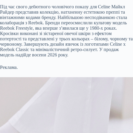
Під час свого дебютного чоловічого показу для Celine Майкл
Райдер представив колекцію, натхненну естетикою преппі та
вінтажними кодами бренду. Найбільшою несподіванкою стала
колаборація з Reebok. Бренди переосмислили культову модель
Reebok Freestyle, яка вперше з’явилася ще у 1980-х роках.
Кросівки виконані зі зістареної овечої шкіри з ефектом
потертості та представлені у трьох кольорах – білому, чорному та
червоному. Завершують дизайн язичок із логотипами Celine x
Reebok Classic та мінімалістичний ретро-силует. У продаж
модель надійде восени 2026 року.
Реклама.