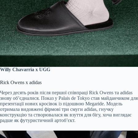
Willy Chavarria x UGG
Rick Owens x adidas
Через десять років після першої співпраці Rick Owens та adidas
знову об’єдналися. Показ у Palais de Tokyo став майданчиком для
презентації нових кросівок із підошвою Megaride. Модель
отримала видовжені фірмові три смуги adidas, гнучку
конструкцію та створювалася як взуття для бігу, хоча виглядає
радше як футуристичний артоб’єкт.