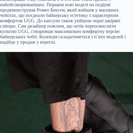
найобговорюваніших. Першим нові моделі на подіумі
продемонстрував Ромео Бекгем, який вийшов у масивних
чоботах, що поєднали байкерську естетику з характерним
комфортом UGG. До капсули також увійшли чорні шкіряні
сліпери. Сам дизайнер пояснив, що хотів переосмислити
культові UGG, створивши максимально комфортну версію
байкерських чобіт. Колекція складатиметься з п’яти моделей і
надійде у продаж у вересні.