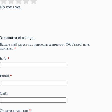
Submit Rating
Rate this item:
No votes yet.
Залишити відповідь
Ваша e-mail адреса не оприлюднюватиметься.
Обов’язкові поля
позначені
*
Ім’я
*
Email
*
Сайт
Додати коментар
*