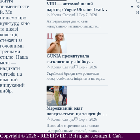
життя
С
VIDI — автомобільний
знаменитосте
К
партнер Vogue Ukraine Leaders
й. Ми
и
Gala: які автомобілі будуть
Ксенія Савчук
Сер 7, 2026
пишемо про
представлені на заході
Автотранспорт давно став
культуру, кіно
невід’ємною частиною міського
та цікаві
середовища — простором, що з’єднує
колекції,
роботу та дім, подорожі та
стежачи за
повсякденні клопоти. Тому вибір…
головними
трендами
GUNIA презентувала
стилю. Наша
ексклюзивну лінійку
мета —
ювелірних виробів на честь
Ксенія Савчук
Сер 7, 2026
надихати
Дня Незалежності
читачів на
Українські бренди вже розпочали
низку особливих ініціатив з нагоди
власний
Дня Незалежності. Зокрема, GUNIA
вишуканий
Project презентували символічну серію
вибір.
прикрас – позолочені…
Мереживний одяг
повертається: ця тенденція з
70-х років стане ключовою у
Ксенія Савчук
Сер 7, 2026
серпні 2026 року
Цього літа мереживо заполонило
гардероби знаменитостей, таких як
Copyright © 2026 - RESERVED. Всі права захищені. Сайт
Сієнна Міллер, Алекс Чанг, Гейлі