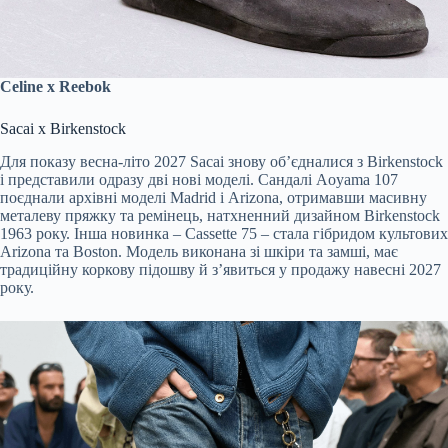
Celine x Reebok
Sacai x Birkenstock
Для показу весна-літо 2027 Sacai знову об’єдналися з Birkenstock
і представили одразу дві нові моделі. Сандалі Aoyama 107
поєднали архівні моделі Madrid і Arizona, отримавши масивну
металеву пряжку та ремінець, натхненний дизайном Birkenstock
1963 року. Інша новинка – Cassette 75 – стала гібридом культових
Arizona та Boston. Модель виконана зі шкіри та замші, має
традиційну коркову підошву й з’явиться у продажу навесні 2027
року.