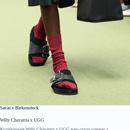
Sacai x Birkenstock
Willy Chavarria x UGG
Колаборація Willy Chavarria x UGG вже стала однією з