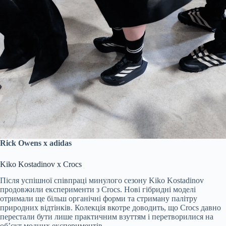
Rick Owens x adidas
Kiko Kostadinov x Crocs
Після успішної співпраці минулого сезону Kiko Kostadinov
продовжили експерименти з Crocs. Нові гібридні моделі
отримали ще більш органічні форми та стриману палітру
природних відтінків. Колекція вкотре доводить, що Crocs давно
перестали бути лише практичним взуттям і перетворилися на
об’єкт модних експериментів.