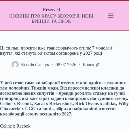
Перейти
до
Reserved
вмісту
НОВИНИ ПРО КРАСУ, ЗДОРОВ'Я, НОВІ
БРЕНДИ ТА ЗІРОК
Ці спільні проєкти вже трансформують стиль: 7 моделей
взуття, які стануть об’єктом обговорень у 2027 році
Ксенія Савчук
08.07.2026
Колекції
У цей сезон саме колаборації взуття стали однією з головних
тем чоловічих Тижнів моди. Від переосмисленої класики до
абсолютно нових силуетів – бренди роблять ставку на гучні
співпраці, які вже зараз задають напрямок наступного сезону.
Celine x Reebok, Sacai x Birkenstock, Rick Owens x adidas, Willy
Chavarria x UGG та інші – зібрали найцікавіші взуттєві
колаборації сезону весна-літо 2027.
Celine x Reebok