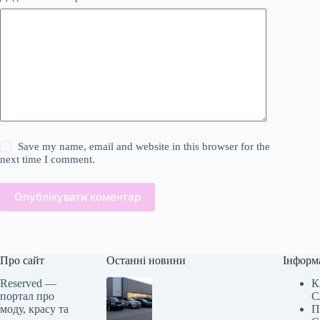
Save my name, email and website in this browser for the
next time I comment.
Опублікувати коментар
Про сайт
Останні новини
Інформ
Reserved —
К
портал про
С
моду, красу та
П