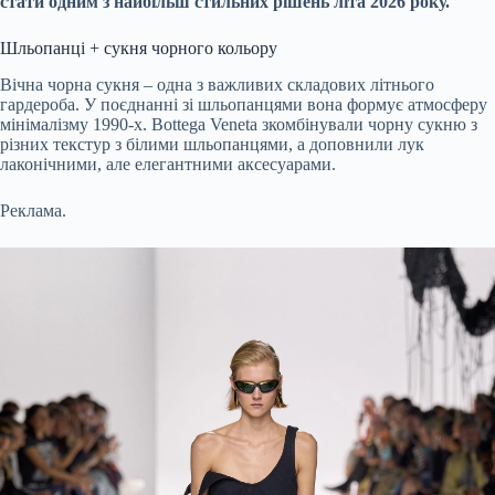
стати одним з найбільш стильних рішень літа 2026 року.
Шльопанці + сукня чорного кольору
Вічна чорна сукня – одна з важливих складових літнього
гардероба. У поєднанні зі шльопанцями вона формує атмосферу
мінімалізму 1990-х. Bottega Veneta зкомбінували чорну сукню з
різних текстур з білими шльопанцями, а доповнили лук
лаконічними, але елегантними аксесуарами.
Реклама.