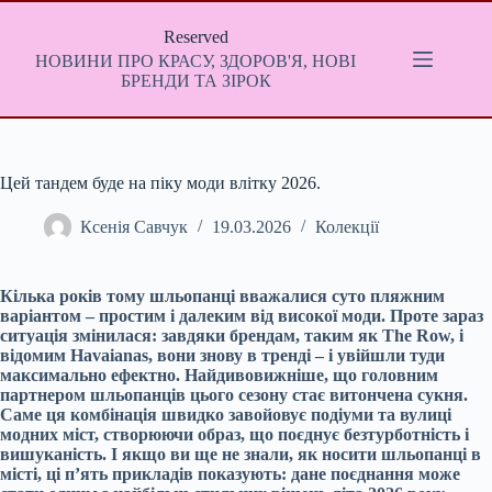
Перейти
до
Reserved
вмісту
НОВИНИ ПРО КРАСУ, ЗДОРОВ'Я, НОВІ
БРЕНДИ ТА ЗІРОК
Цей тандем буде на піку моди влітку 2026.
Ксенія Савчук
19.03.2026
Колекції
Кілька років тому шльопанці вважалися суто пляжним
варіантом – простим і далеким від високої моди. Проте зараз
ситуація змінилася: завдяки брендам, таким як The Row, і
відомим Havaianas, вони знову в тренді – і увійшли туди
максимально ефектно. Найдивовижніше, що головним
партнером шльопанців цього сезону стає витончена сукня.
Саме ця комбінація швидко завойовує подіуми та вулиці
модних міст, створюючи образ, що поєднує безтурботність і
вишуканість. І якщо ви ще не знали, як носити шльопанці в
місті, ці п’ять прикладів показують: дане поєднання може