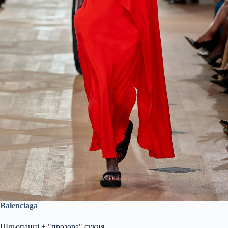
Balenciaga
Шльопанці + "прозора" сукня