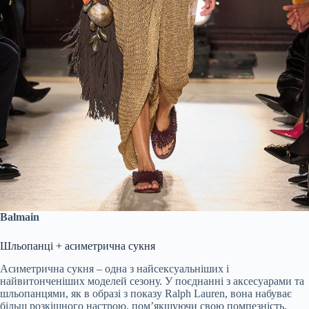
Balmain
Шльопанці + асиметрична сукня
Асиметрична сукня – одна з найсексуальніших і
найвитонченіших моделей сезону. У поєднанні з аксесуарами та
шльопанцями, як в образі з показу Ralph Lauren, вона набуває
більш розкішного настрою, пом’якшуючи свою помпезність.