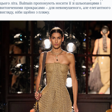
цього літа. Balmain пропонують носити її зі шльопанцями і
витонченими прикрасами – для невимушеного, але елегантного
вигляду, ніби щойно з пляжу.