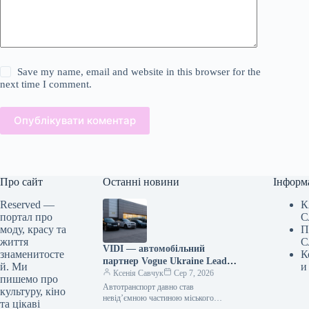
Save my name, email and website in this browser for the
next time I comment.
Опублікувати коментар
Про сайт
Останні новини
Інформ
Reserved —
К
портал про
С
моду, красу та
П
життя
С
VIDI — автомобільний
знаменитосте
К
партнер Vogue Ukraine Leaders
й. Ми
и
Gala: які автомобілі будуть
Ксенія Савчук
Сер 7, 2026
пишемо про
представлені на заході
Автотранспорт давно став
культуру, кіно
невід’ємною частиною міського
та цікаві