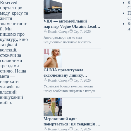
Reserved —
К
портал про
С
моду, красу та
П
життя
С
VIDI — автомобільний
знаменитосте
К
партнер Vogue Ukraine Leaders
й. Ми
и
Gala: які автомобілі будуть
Ксенія Савчук
Сер 7, 2026
пишемо про
представлені на заході
Автотранспорт давно став
культуру, кіно
невід’ємною частиною міського
та цікаві
середовища — простором, що з’єднує
колекції,
роботу та дім, подорожі та
стежачи за
повсякденні клопоти. Тому вибір…
головними
трендами
GUNIA презентувала
стилю. Наша
ексклюзивну лінійку
мета —
ювелірних виробів на честь
Ксенія Савчук
Сер 7, 2026
надихати
Дня Незалежності
читачів на
Українські бренди вже розпочали
низку особливих ініціатив з нагоди
власний
Дня Незалежності. Зокрема, GUNIA
вишуканий
Project презентували символічну серію
вибір.
прикрас – позолочені…
Мереживний одяг
повертається: ця тенденція з
70-х років стане ключовою у
Ксенія Савчук
Сер 7, 2026