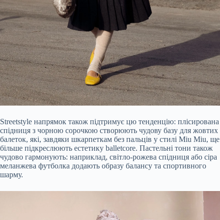
Streetstyle напрямок також підтримує цю тенденцію: плісирована
спідниця з чорною сорочкою створюють чудову базу для жовтих
балеток, які, завдяки шкарпеткам без пальців у стилі Miu Miu, ще
більше підкреслюють естетику balletcore. Пастельні тони також
чудово гармонують: наприклад, світло-рожева спідниця або сіра
меланжева футболка додають образу балансу та спортивного
шарму.