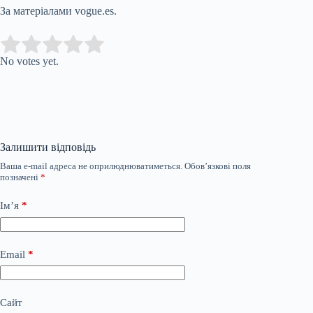
За матеріалами vogue.es.
Submit Rating
Rate this item:
No votes yet.
Залишити відповідь
Ваша e-mail адреса не оприлюднюватиметься.
Обов’язкові поля
позначені
*
Ім’я
*
Email
*
Сайт