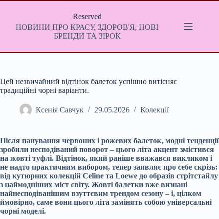
Перейти
до
Reserved
вмісту
НОВИНИ ПРО КРАСУ, ЗДОРОВ'Я, НОВІ
БРЕНДИ ТА ЗІРОК
Цей незвичайний відтінок балеток успішно витісняє
традиційні чорні варіанти.
Ксенія Савчук
29.05.2026
Колекції
Після панування червоних і рожевих балеток, модні тенденції
зробили несподіваний поворот – цього літа акцент змістився
на жовті туфлі. Відтінок, який раніше вважався викликом і
не надто практичним вибором, тепер заявляє про себе скрізь:
від кутюрних колекцій Celine та Loewe до образів стрітстайлу
з наймодніших міст світу. Жовті балетки вже визнані
найнесподіванішим взуттєвим трендом сезону – і, цілком
ймовірно, саме вони цього літа замінять собою універсальні
чорні моделі.