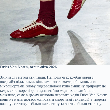
Dries Van Noten, весна-літо 2026
Змінився і метод стилізації. На подіумі їх комбінували з
оверсайз-піджаками, вільними костюмами, об’ємними та
мікрошортами, знову підкреслюючи їхню змішану природу: це
кеди, які створені для надзвичайно модних ансамблів. І,
можливо, саме в цьому основна перевага кедів Dries Van Noten:
вони не намагаються копіювати спортивні тенденції, а творять
власну естетику – більш витончену та значно більш стильну.