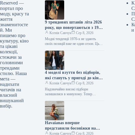
Reserved —
К
портал про
С
моду, красу та
П
життя
С
9 трендових штанів літа 2026
знаменитосте
К
року, що повертаються з 1970-
й. Ми
и
х
Ксенія Савчук
Сер 8, 2026
пишемо про
Модні тенденції 1970-х не здають
культуру, кіно
своїх позицій вже не один сезон. Цього
та цікаві
літа це особливо помітно за брюками:
колекції,
фасони, характерні…
стежачи за
головними
трендами
4 моделі взуття без підборів,
стилю. Наша
які стануть у пригоді до кінця
мета —
літа
Ксенія Савчук
Сер 8, 2026
надихати
читачів на
Надзвичайно високі підбори
залишилися в минулому. Тепер
власний
модниці дедалі частіше обирають
вишуканий
взуття без підборів: від балеток до
вибір.
мюлів. Найстильніші жінки…
Havaianas вперше
представили босоніжки на
підборах — і це
Ксенія Савчук
Сер 8, 2026