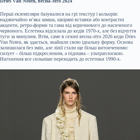
Dries Van Noten, весна-літо 2024
Перші екземпляри базувалися на грі текстур і кольорів:
надзвичайно м’яка замша, шкіряні вставки або контрастні
акценти, ретро-форми та гама від коричневого до насиченого
червоного. Естетика відсилала до кедів 1970-х, але без відчуття
туги за минулим. Втім, саме в сезоні весна-літо 2026 кеди Dries
Van Noten, як здається, знайшли свою ідеальну форму. Основа
залишилася без змін, але лінії стали ще більш витонченими:
силует – більш підкресленим, а підошва – ультраплоскою.
Натхнення все сильніше переходить до естетики 1990-х.