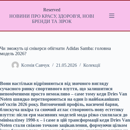
Перейти
до
Reserved
вмісту
НОВИНИ ПРО КРАСУ, ЗДОРОВ'Я, НОВІ
БРЕНДИ ТА ЗІРОК
Чи зможуть ці снікерси обігнати Adidas Samba: головна
модель 2026?
Ксенія Савчук
21.05.2026
Колекції
Вони настільки відрізняються від звичного вигляду
сучасного ринку спортивного взуття, що залишитися
непоміченими просто неможливо – саме тому кеди Dries Van
Noten швидко перетворюються на один із найбажаніших
об’єктів 2026 року. Витончений профіль, насичені барви,
блискуча шкіра та сяючий атлас створюють нову естетику
взуття: після ери масивних моделей мода різко схилилася до
мінімалізму 1990-х – і саме в цій трансформації кеди Dries Van
Noten стали свіжою точкою зацікавлення, формуючи цілком