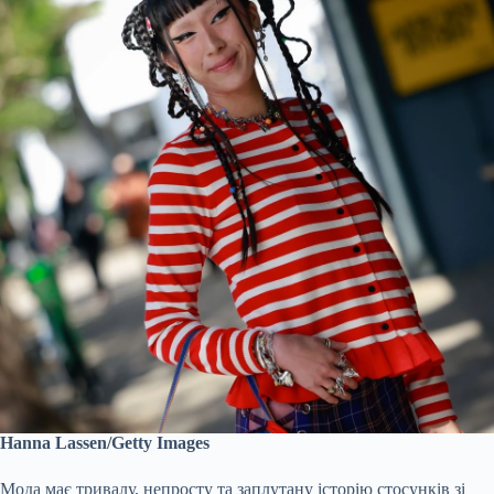
Hanna Lassen/Getty Images
Мода має тривалу, непросту та заплутану історію стосунків зі