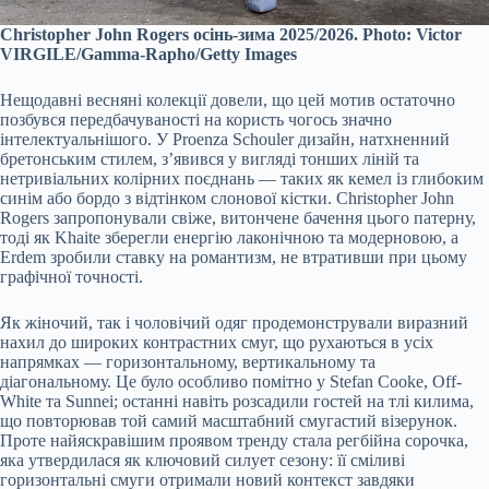
Christopher John Rogers осінь-зима 2025/2026. Photo: Victor
VIRGILE/Gamma-Rapho/Getty Images
Нещодавні весняні колекції довели, що цей мотив остаточно
позбувся передбачуваності на користь чогось значно
інтелектуальнішого. У Proenza Schouler дизайн, натхненний
бретонським стилем, з’явився у вигляді тонших ліній та
нетривіальних колірних поєднань — таких як кемел із глибоким
синім або бордо з відтінком слонової кістки. Christopher John
Rogers запропонували свіже, витончене бачення цього патерну,
тоді як Khaite зберегли енергію лаконічною та модерновою, а
Erdem зробили ставку на романтизм, не втративши при цьому
графічної точності.
Як жіночий, так і чоловічий одяг продемонстрували виразний
нахил до широких контрастних смуг, що рухаються в усіх
напрямках — горизонтальному, вертикальному та
діагональному. Це було особливо помітно у Stefan Cooke, Off-
White та Sunnei; останні навіть розсадили гостей на тлі килима,
що повторював той самий масштабний смугастий візерунок.
Проте найяскравішим проявом тренду стала регбійна сорочка,
яка утвердилася як ключовий силует сезону: її сміливі
горизонтальні смуги отримали новий контекст завдяки