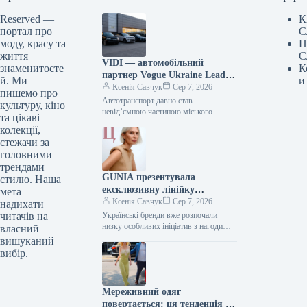
Reserved —
К
портал про
С
моду, красу та
П
життя
С
VIDI — автомобільний
знаменитосте
К
партнер Vogue Ukraine Leaders
й. Ми
и
Gala: які автомобілі будуть
Ксенія Савчук
Сер 7, 2026
пишемо про
представлені на заході
Автотранспорт давно став
культуру, кіно
невід’ємною частиною міського
та цікаві
середовища — простором, що з’єднує
колекції,
роботу та дім, подорожі та
стежачи за
повсякденні клопоти. Тому вибір…
головними
трендами
GUNIA презентувала
стилю. Наша
ексклюзивну лінійку
мета —
ювелірних виробів на честь
Ксенія Савчук
Сер 7, 2026
надихати
Дня Незалежності
читачів на
Українські бренди вже розпочали
низку особливих ініціатив з нагоди
власний
Дня Незалежності. Зокрема, GUNIA
вишуканий
Project презентували символічну серію
вибір.
прикрас – позолочені…
Мереживний одяг
повертається: ця тенденція з