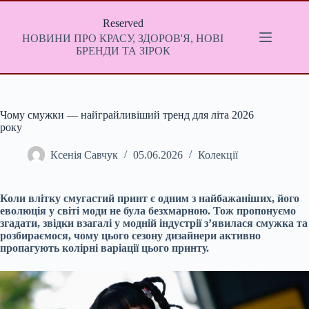
Перейти
до
Reserved
вмісту
НОВИНИ ПРО КРАСУ, ЗДОРОВ'Я, НОВІ
БРЕНДИ ТА ЗІРОК
Чому смужки — найграйливіший тренд для літа 2026
року
Ксенія Савчук
05.06.2026
Колекції
Коли влітку смугастий принт є одним з найбажаніших, його
еволюція у світі моди не була безхмарною. Тож пропонуємо
згадати, звідки взагалі у модній індустрії з’явилася смужка та
розбираємося, чому цього сезону дизайнери активно
пропагують колірні варіації цього принту.