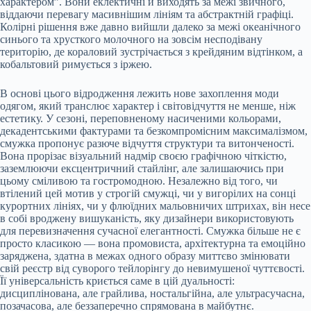
характером”. Вони еклектичні й виходять за межі звичного,
віддаючи перевагу масивнішим лініям та абстрактній графіці.
Колірні рішення вже давно вийшли далеко за межі океанічного
синього та хрусткого молочного на зовсім несподівану
територію, де кораловий зустрічається з крейдяним відтінком, а
кобальтовий римується з іржею.
В основі цього відродження лежить нове захоплення моди
одягом, який транслює характер і світовідчуття не менше, ніж
естетику. У сезоні, переповненому насиченими кольорами,
декадентськими фактурами та безкомпромісним максималізмом,
смужка пропонує разюче відчуття структури та витонченості.
Вона прорізає візуальний надмір своєю графічною чіткістю,
заземлюючи ексцентричний стайлінг, але залишаючись при
цьому сміливою та гостромодною. Незалежно від того, чи
втілений цей мотив у строгій смужці, чи у вигорілих на сонці
курортних лініях, чи у флюїдних мальовничих штрихах, він несе
в собі вроджену вишуканість, яку дизайнери використовують
для перевизначення сучасної елегантності. Смужка більше не є
просто класикою — вона промовиста, архітектурна та емоційно
заряджена, здатна в межах одного образу миттєво змінювати
свій реєстр від суворого тейлорінгу до невимушеної чуттєвості.
Її універсальність криється саме в цій дуальності:
дисциплінована, але грайлива, ностальгійна, але ультрасучасна,
позачасова, але беззаперечно спрямована в майбутнє.