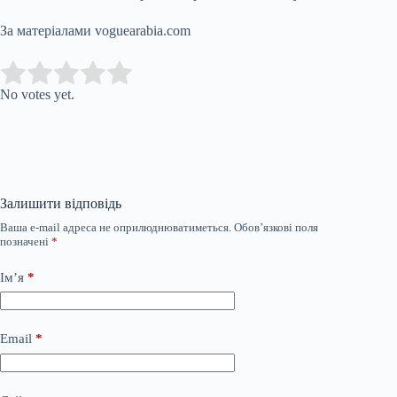
За матеріалами voguearabia.com
Submit Rating
Rate this item:
No votes yet.
Залишити відповідь
Ваша e-mail адреса не оприлюднюватиметься.
Обов’язкові поля
позначені
*
Ім’я
*
Email
*