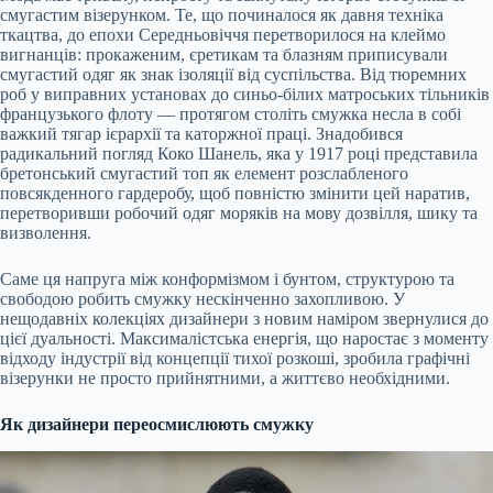
смугастим візерунком. Те, що починалося як давня техніка
ткацтва, до епохи Середньовіччя перетворилося на клеймо
вигнанців: прокаженим, єретикам та блазням приписували
смугастий одяг як знак ізоляції від суспільства. Від тюремних
роб у виправних установах до синьо-білих матроських тільників
французького флоту — протягом століть смужка несла в собі
важкий тягар ієрархії та каторжної праці. Знадобився
радикальний погляд Коко Шанель, яка у 1917 році представила
бретонський смугастий топ як елемент розслабленого
повсякденного гардеробу, щоб повністю змінити цей наратив,
перетворивши робочий одяг моряків на мову дозвілля, шику та
визволення.
Саме ця напруга між конформізмом і бунтом, структурою та
свободою робить смужку нескінченно захопливою. У
нещодавніх колекціях дизайнери з новим наміром звернулися до
цієї дуальності. Максималістська енергія, що наростає з моменту
відходу індустрії від концепції тихої розкоші, зробила графічні
візерунки не просто прийнятними, а життєво необхідними.
Як дизайнери переосмислюють смужку