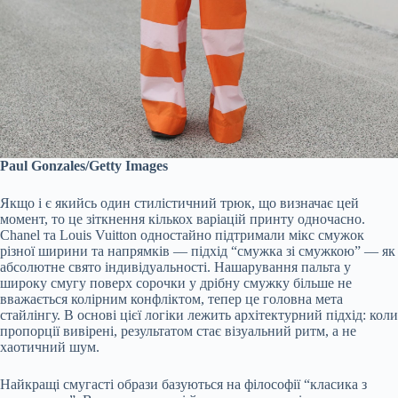
Paul Gonzales/Getty Images
Якщо і є якийсь один стилістичний трюк, що визначає цей
момент, то це зіткнення кількох варіацій принту одночасно.
Chanel та Louis Vuitton одностайно підтримали мікс смужок
різної ширини та напрямків — підхід “смужка зі смужкою” — як
абсолютне свято індивідуальності. Нашарування пальта у
широку смугу поверх сорочки у дрібну смужку більше не
вважається колірним конфліктом, тепер це головна мета
стайлінгу. В основі цієї логіки лежить архітектурний підхід: коли
пропорції вивірені, результатом стає візуальний ритм, а не
хаотичний шум.
Найкращі смугасті образи базуються на філософії “класика з