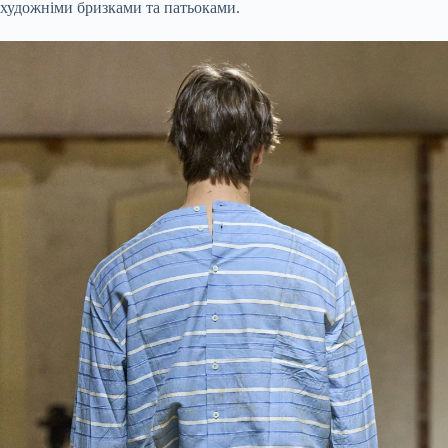
художніми бризками та патьоками.