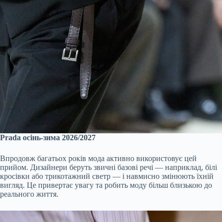
Prada осінь-зима 2026/2027
Впродовж багатьох років мода активно використовує цей
прийом. Дизайнери беруть звичні базові речі — наприклад, білі
кросівки або трикотажний светр — і навмисно змінюють їхній
вигляд. Це привертає увагу та робить моду більш близькою до
реального життя.