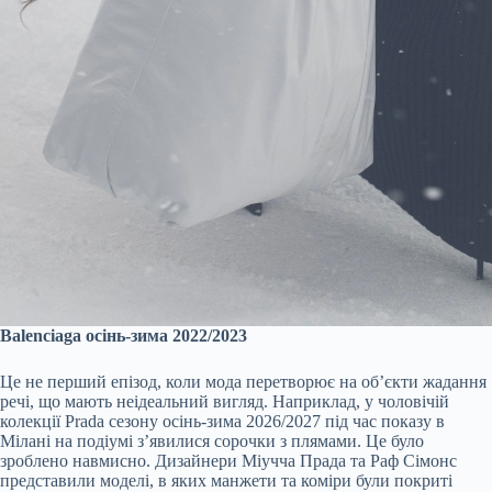
Balenciaga осінь-зима 2022/2023
Це не перший епізод, коли мода перетворює на обʼєкти жадання
речі, що мають неідеальний вигляд. Наприклад, у чоловічій
колекції Prada сезону осінь-зима 2026/2027 під час показу в
Мілані на подіумі зʼявилися сорочки з плямами. Це було
зроблено навмисно. Дизайнери Міучча Прада та Раф Сімонс
представили моделі, в яких манжети та коміри були покриті