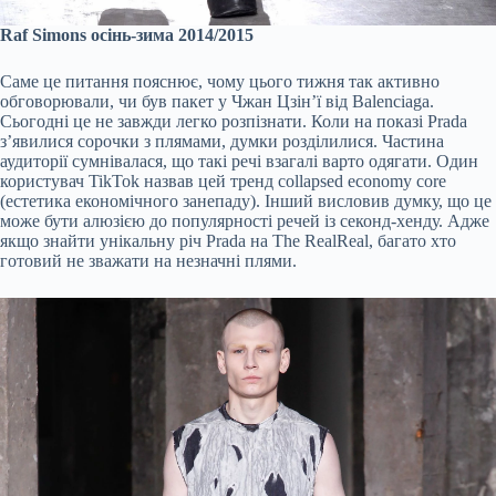
Raf Simons ​осінь-зима 2014/2015 ​
Саме це питання пояснює, чому цього тижня так активно
обговорювали, чи був пакет у Чжан Цзін’ї від Balenciaga.
Сьогодні це не завжди легко розпізнати. Коли на показі Prada
з’явилися сорочки з плямами, думки розділилися. Частина
аудиторії сумнівалася, що такі речі взагалі варто одягати. Один
користувач TikTok назвав цей тренд collapsed economy core
(естетика економічного занепаду). Інший висловив думку, що це
може бути алюзією до популярності речей із секонд-хенду. Адже
якщо знайти унікальну річ Prada на The RealReal, багато хто
готовий не зважати на незначні плями.