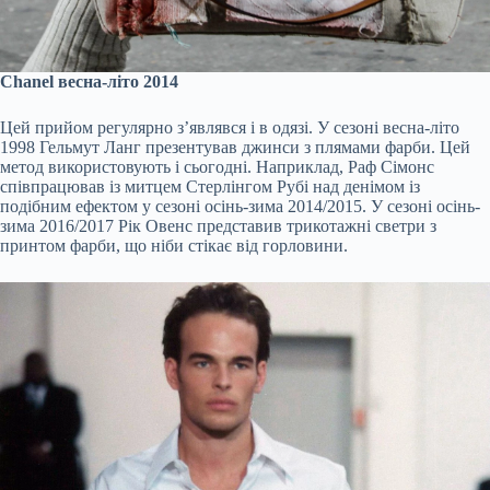
Chanel весна-літо 2014
Цей прийом регулярно з’являвся і в одязі. У сезоні весна-літо
1998 Гельмут Ланг презентував джинси з плямами фарби. Цей
метод використовують і сьогодні. Наприклад, Раф Сімонс
співпрацював із митцем Стерлінгом Рубі над денімом із
подібним ефектом у сезоні осінь-зима 2014/2015. У сезоні осінь-
зима 2016/2017 Рік Овенс представив трикотажні светри з
принтом фарби, що ніби стікає від горловини.