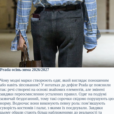
Prada осінь-зима 2026/2027
Чому модні марки створюють одяг, який виглядає поношеним
або навіть зіпсованим? У нотатках до дефіле Prada це пояснили
так: речі створені на основі знайомих елементів, але змінені
завдяки переосмисленню усталених правил. Одяг на подіумі
зазвичай бездоганний, тому такі сорочки свідомо порушують цю
норму. Водночас вони виконують певну роль: пом’якшують
суворість костюмів і пальт, з якими їх поєднували. Завдяки
цьому образи стають більш наближеними до реальності та