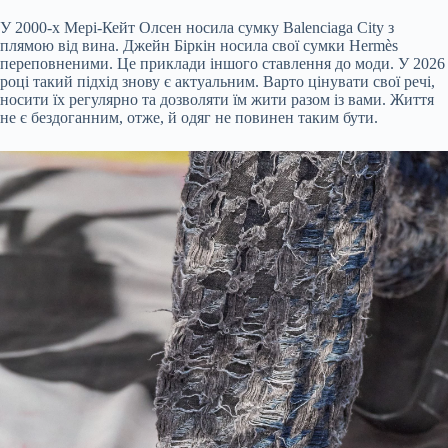
У 2000-х Мері-Кейт Олсен носила сумку Balenciaga City з
плямою від вина. Джейн Біркін носила свої сумки Hermès
переповненими. Це приклади іншого ставлення до моди. У 2026
році такий підхід знову є актуальним. Варто цінувати свої речі,
носити їх регулярно та дозволяти їм жити разом із вами. Життя
не є бездоганним, отже, й одяг не повинен таким бути.