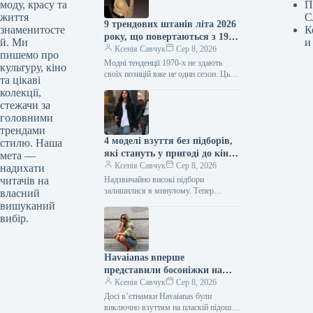
моду, красу та
П
життя
С
9 трендових штанів літа 2026
знаменитосте
К
року, що повертаються з 1970-
й. Ми
и
х
Ксенія Савчук
Сер 8, 2026
пишемо про
Модні тенденції 1970-х не здають
культуру, кіно
своїх позицій вже не один сезон. Цього
та цікаві
літа це особливо помітно за брюками:
колекції,
фасони, характерні…
стежачи за
головними
трендами
4 моделі взуття без підборів,
стилю. Наша
які стануть у пригоді до кінця
мета —
літа
Ксенія Савчук
Сер 8, 2026
надихати
читачів на
Надзвичайно високі підбори
залишилися в минулому. Тепер
власний
модниці дедалі частіше обирають
вишуканий
взуття без підборів: від балеток до
вибір.
мюлів. Найстильніші жінки…
Havaianas вперше
представили босоніжки на
підборах — і це
Ксенія Савчук
Сер 8, 2026
найнеочікуваніше взуття 2027
Досі вʼєтнамки Havaianas були
року
виключно взуттям на пласкій підошві.