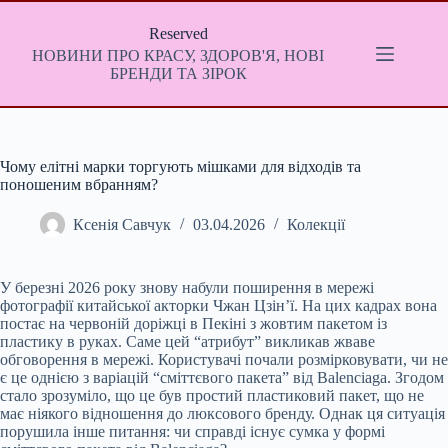
Перейти
до
Reserved
вмісту
НОВИНИ ПРО КРАСУ, ЗДОРОВ'Я, НОВІ
БРЕНДИ ТА ЗІРОК
Чому елітні марки торгують мішками для відходів та
поношеним вбранням?
Ксенія Савчук
03.04.2026
Колекції
У березні 2026 року знову набули поширення в мережі
фотографії китайської акторки Чжан Цзін’ї. На цих кадрах вона
постає на червоній доріжці в Пекіні з жовтим пакетом із
пластику в руках. Саме цей “атрибут” викликав жваве
обговорення в мережі. Користувачі почали розмірковувати, чи не
є це однією з варіацій “сміттєвого пакета” від Balenciaga. Згодом
стало зрозуміло, що це був простий пластиковий пакет, що не
має ніякого відношення до люксового бренду. Однак ця ситуація
порушила інше питання: чи справді існує сумка у формі