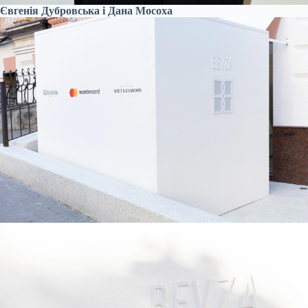
Євгенія Дубровська і Дана Мосоха