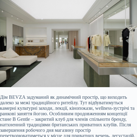
Дім BEVZA задуманий як динамічний простір, що виходить
далеко за межі традиційного ритейлу. Тут відбуватимуться
камерні культурні заходи, лекції, кінопокази, wellness-зустрічі та
ранкові заняття йогою. Особливим продовженням концепції
стане B Gentle – закритий клуб для членів спільноти бренду,
натхненний традиціями британських приватних клубів. Після
завершення робочого дня магазину простір
перетворюватиметься у місце для приватних вечерь, дегустацій,