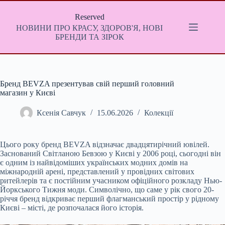
Перейти
до
Reserved
вмісту
НОВИНИ ПРО КРАСУ, ЗДОРОВ'Я, НОВІ
БРЕНДИ ТА ЗІРОК
Бренд BEVZA презентував свій перший головний
магазин у Києві
Ксенія Савчук
15.06.2026
Колекції
Цього року бренд BEVZA відзначає двадцятирічний ювілей.
Заснований Світланою Бевзою у Києві у 2006 році, сьогодні він
є одним із найвідоміших українських модних домів на
міжнародній арені, представлений у провідних світових
ритейлерів та є постійним учасником офіційного розкладу Нью-
Йоркського Тижня моди. Символічно, що саме у рік свого 20-
річчя бренд відкриває перший флагманський простір у рідному
Києві – місті, де розпочалася його історія.