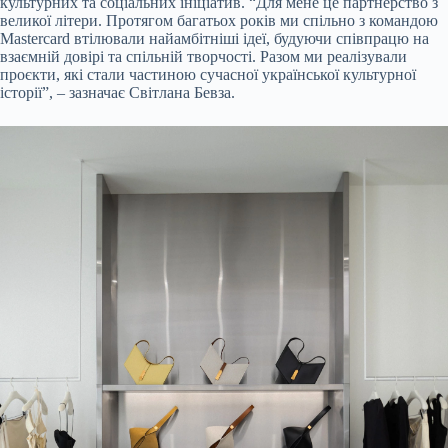
культурних та соціальних ініціатив. “Для мене це партнерство з
великої літери. Протягом багатьох років ми спільно з командою
Mastercard втілювали найамбітніші ідеї, будуючи співпрацю на
взаємній довірі та спільній творчості. Разом ми реалізували
проєкти, які стали частиною сучасної української культурної
історії”, – зазначає Світлана Бевза.