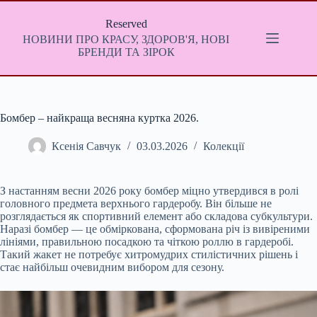
Перейти
до
Reserved
вмісту
НОВИНИ ПРО КРАСУ, ЗДОРОВ'Я, НОВІ
БРЕНДИ ТА ЗІРОК
Бомбер – найкраща весняна куртка 2026.
Ксенія Савчук
03.03.2026
Колекції
З настанням весни 2026 року бомбер міцно утвердився в ролі
головного предмета верхнього гардеробу. Він більше не
розглядається як спортивний елемент або складова субкультури.
Наразі бомбер — це обміркована, сформована річ із вивіреними
лініями, правильною посадкою та чіткою роллю в гардеробі.
Такий жакет не потребує хитромудрих стилістичних рішень і
стає найбільш очевидним вибором для сезону.