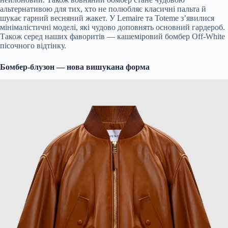
альтернативою для тих, хто не полюбляє класичні пальта й
шукає гарний весняний жакет. У Lemaire та Toteme з’явилися
мінімалістичні моделі, які чудово доповнять основний гардероб.
Також серед наших фаворитів — кашеміровий бомбер Off-White
пісочного відтінку.
Бомбер-блузон — нова вишукана форма