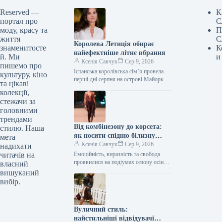
Reserved —
К
портал про
С
моду, красу та
П
життя
С
Королева Летиція обирає
знаменитосте
К
найефектніше літнє вбрання
й. Ми
и
Ксенія Савчук
Сер 9, 2026
пишемо про
Іспанська королівська сім’я провела
культуру, кіно
перші дні серпня на острові Майорка.
та цікаві
Під час одного з публічних виходів
колекції,
королева Летиція продемонструвала
стежачи за
елегантну…
головними
трендами
Від комбінезону до корсета:
стилю. Наша
як носити спідню білизну
мета —
восени 2026 року, за версією
Ксенія Савчук
Сер 9, 2026
надихати
подіумів
читачів на
Емоційність, виразність та свобода
проявилися на подіумах сезону осінь-
власний
зима 2026/2027 у формі навмисно
вишуканий
відкритого одягу в стилі білизни. Це
вибір.
не…
Вуличний стиль:
найстильніші відвідувачі