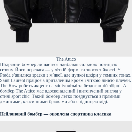
The Attico
Шкіряний бомбер лишається найбільш сильною позицією
сезону. Його перевага — у чіткій формі та зносостійкості. У
Prada з’явилися зразки з м’якої, але цупкої шкіри у темних тонах.
Saint Laurent працює з приталеним кроєм і чіткою лінією плечей.
The Row робить акцент на мінімалізмі та бездоганній збірці. А
бомбер The Attico має вдосконалений і витончений вигляд у
стилі sport chic. Такий бомбер легко поєднується з прямими
джинсами, класичними брюками або спідницею міді.
Нейлоновий бомбер — оновлена спортивна класика