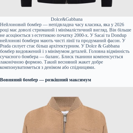
Dolce&Gabbana
Нейлоновий бомбер — непідвладна часу класика, яка у 2026
році має доволі стриманий і мінімалістичний вигляд. Він більше
не асоціюється з естетикою початку 2000-х. У Sacai та Dondup
нейлонові бомбери мають чисті лінії та продуманий фасон. У
Prada силует стає більш архітектурним. У Dolce & Gabbana
бомбер видовжений і з мінімумом деталей. Головна відмінність
сучасного бомбера — баланс. Блиск тканини компенсується
лаконічною формою. Такий весняний жакет добре
компонуватиметься з денімом або спідницями.
Вовняний бомбер — розкішний максимум