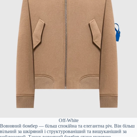
Off-White
Вовняний бомбер — більш спокійна та елегантна річ. Він більш
вільний за шкіряний і структурованіший та вишуканіший за
нейлоновий. Також вовняний бомбер стане чудовою