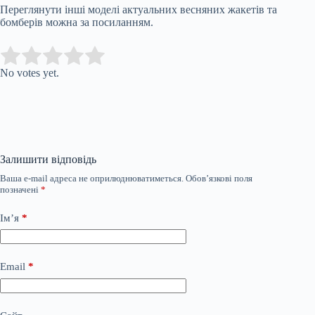
Переглянути інші моделі актуальних весняних жакетів та
бомберів можна за посиланням.
Submit Rating
Rate this item:
No votes yet.
Залишити відповідь
Ваша e-mail адреса не оприлюднюватиметься.
Обов’язкові поля
позначені
*
Ім’я
*
Email
*