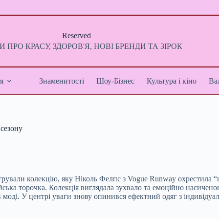
Reserved
 ПРО КРАСУ, ЗДОРОВ'Я, НОВІ БРЕНДИ ТА ЗІРОК
я
Знаменитості
Шоу-Бізнес
Культура і кіно
Ва
 сезону
трували колекцію, яку Ніколь Фелпс з Vogue Runway охрестила “
бойська торочка. Колекція виглядала зухвало та емоційно насиче
 моді. У центрі уваги знову опинився ефектний одяг з індивідуал