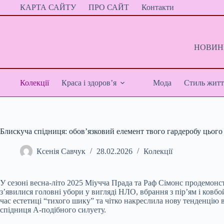
Перейти
КАРТА САЙТУ
ПРО САЙТ
Контакти
до
вмісту
НОВИНИ
Колекції
Краса і здоров’я
Мода
Стиль житт
Блискуча спідниця: обов’язковий елемент твого гардеробу цього
Ксенія Савчук
28.02.2026
Колекції
У сезоні весна-літо 2025 Міучча Прада та Раф Сімонс продемонс
з’явилися головні убори у вигляді НЛО, вбрання з пір’ям і ков
час естетиці “тихого шику” та чітко накреслила нову тенденцію в
спідниця А-подібного силуету.