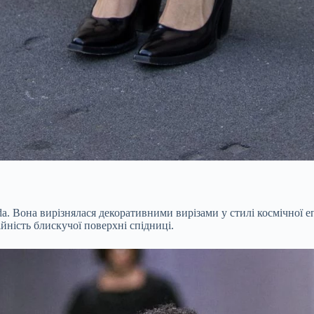
a. Вона вирізнялася декоративними вирізами у стилі космічної еп
йність блискучої поверхні спідниці.