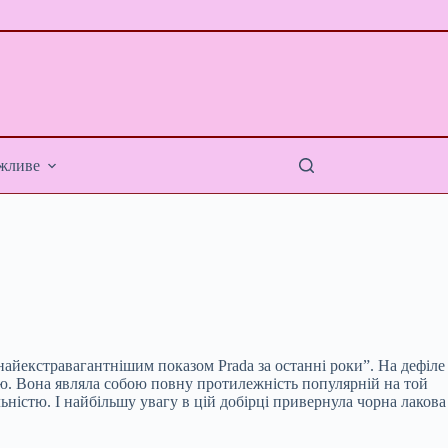
жливе
найекстравагантнішим показом Prada за останні роки”. На дефіле
ною. Вона являла собою повну протилежність популярній на той
ьністю. І найбільшу увагу в цій добірці привернула чорна лакова