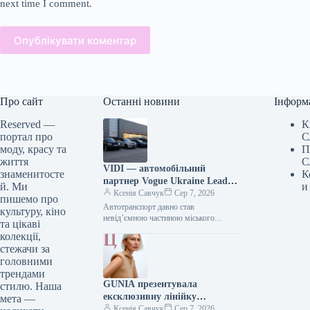
next time I comment.
Опублікувати коментар
Про сайт
Останні новини
Інформ
Reserved —
К
портал про
С
моду, красу та
П
життя
С
VIDI — автомобільний
знаменитосте
К
партнер Vogue Ukraine Leaders
й. Ми
и
Gala: які автомобілі будуть
Ксенія Савчук
Сер 7, 2026
пишемо про
представлені на заході
Автотранспорт давно став
культуру, кіно
невід’ємною частиною міського
та цікаві
середовища — простором, що з’єднує
колекції,
роботу та дім, подорожі та
стежачи за
повсякденні клопоти. Тому вибір…
головними
трендами
GUNIA презентувала
стилю. Наша
ексклюзивну лінійку
мета —
ювелірних виробів на честь
Ксенія Савчук
Сер 7, 2026