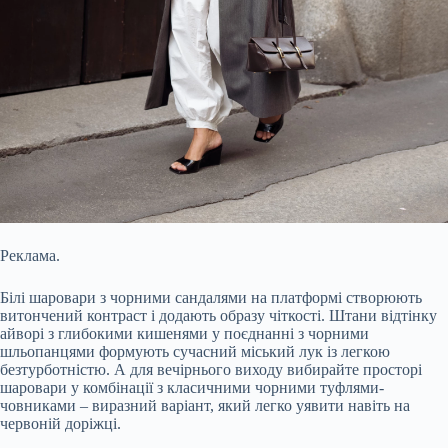
Реклама.
Білі шаровари з чорними сандалями на платформі створюють
витончений контраст і додають образу чіткості. Штани відтінку
айворі з глибокими кишенями у поєднанні з чорними
шльопанцями формують сучасний міський лук із легкою
безтурботністю. А для вечірнього виходу вибирайте просторі
шаровари у комбінації з класичними чорними туфлями-
човниками – виразний варіант, який легко уявити навіть на
червоній доріжці.