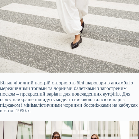
Більш ліричний настрій створюють білі шаровари в ансамблі з
мереживними топами та чорними балетками з загостреним
носком – прекрасний варіант для повсякденних аутфітів. Для
офісу найкраще підійдуть моделі з високою талією в парі з
піджаком і мінімалістичними чорними босоніжками на каблуках
в стилі 1990-х.