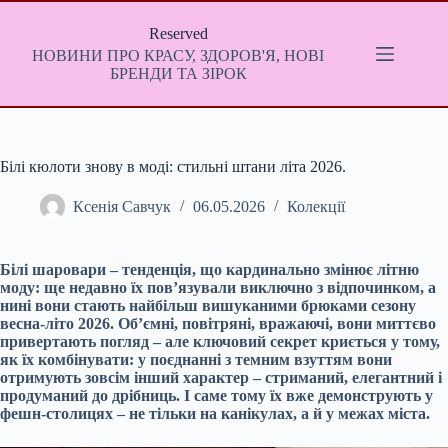
Перейти
до
Reserved
вмісту
НОВИНИ ПРО КРАСУ, ЗДОРОВ'Я, НОВІ
БРЕНДИ ТА ЗІРОК
Білі кюлоти знову в моді: стильні штани літа 2026.
Ксенія Савчук
06.05.2026
Колекції
Білі шаровари – тенденція, що кардинально змінює літню
моду: ще недавно їх пов’язували виключно з відпочинком, а
нині вони стають найбільш вишуканими брюками сезону
весна-літо 2026. Об’ємні, повітряні, вражаючі, вони миттєво
привертають погляд – але ключовий секрет криється у тому,
як їх комбінувати: у поєднанні з темним взуттям вони
отримують зовсім інший характер – стриманий, елегантний і
продуманий до дрібниць. І саме тому їх вже демонструють у
фешн-столицях – не тільки на канікулах, а й у межах міста.