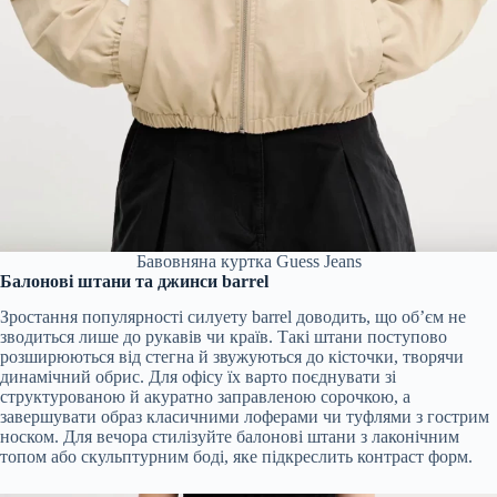
Бавовняна куртка Guess Jeans
Балонові штани та джинси barrel
Зростання популярності силуету barrel доводить, що об’єм не
зводиться лише до рукавів чи країв. Такі штани поступово
розширюються від стегна й звужуються до кісточки, творячи
динамічний обрис. Для офісу їх варто поєднувати зі
структурованою й акуратно заправленою сорочкою, а
завершувати образ класичними лоферами чи туфлями з гострим
носком. Для вечора стилізуйте балонові штани з лаконічним
топом або скульптурним боді, яке підкреслить контраст форм.