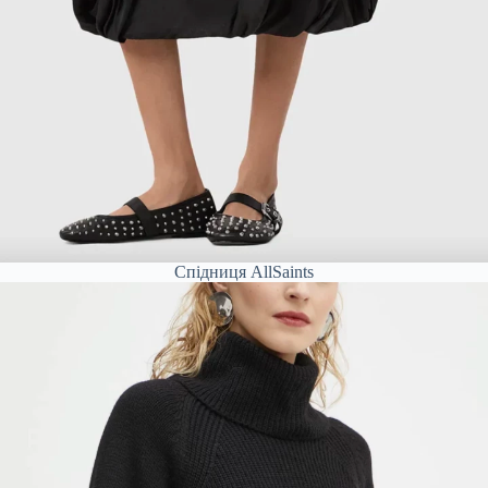
Спідниця AllSaints