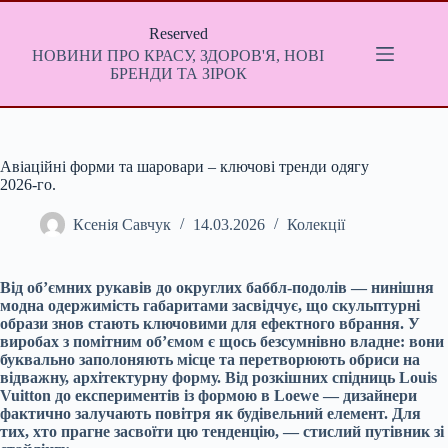
Перейти
до
Reserved
вмісту
НОВИНИ ПРО КРАСУ, ЗДОРОВ'Я, НОВІ
БРЕНДИ ТА ЗІРОК
Авіаційні форми та шаровари – ключові тренди одягу
2026-го.
Ксенія Савчук
14.03.2026
Колекції
Від об’ємних рукавів до округлих баббл-подолів — нинішня
модна одержимість габаритами засвідчує, що скульптурні
образи знов стають ключовими для ефектного вбрання. У
виробах з помітним об’ємом є щось безсумнівно владне: вони
буквально заполоняють місце та перетворюють обриси на
відважну, архітектурну форму. Від розкішних спідниць Louis
Vuitton до експериментів із формою в Loewe — дизайнери
фактично залучають повітря як будівельний елемент. Для
тих, хто прагне засвоїти цю тенденцію, — стислий путівник зі