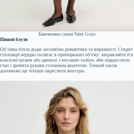
Бавовняна сукня Stine Goya
Пишні блузи
Об’ємна блуза додає ансамблю романтики та виразності. Секрет
стилізації нерідко полягає в приборканні об’єму: заправляйте її в
класичні штани або джинси з високою талією, аби підкреслити
стан і зробити рукави головним акцентом. Тонкий пасок
допоможе ще чіткіше окреслити контури.