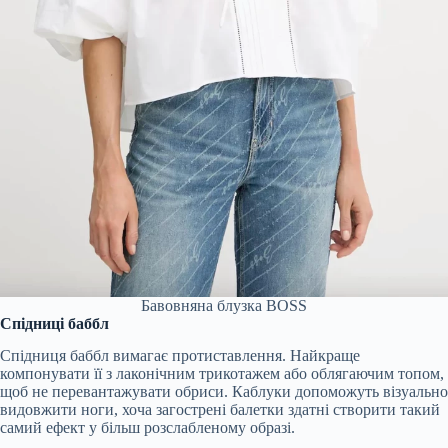
Бавовняна блузка BOSS
Спідниці баббл
Спідниця баббл вимагає протиставлення. Найкраще
компонувати її з лаконічним трикотажем або облягаючим топом,
щоб не перевантажувати обриси. Каблуки допоможуть візуально
видовжити ноги, хоча загострені балетки здатні створити такий
самий ефект у більш розслабленому образі.