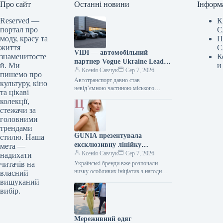
Про сайт
Останні новини
Інформ
Reserved —
К
портал про
С
моду, красу та
П
життя
С
VIDI — автомобільний
знаменитосте
К
партнер Vogue Ukraine Leaders
й. Ми
и
Gala: які автомобілі будуть
Ксенія Савчук
Сер 7, 2026
пишемо про
представлені на заході
Автотранспорт давно став
культуру, кіно
невід’ємною частиною міського
та цікаві
середовища — простором, що з’єднує
колекції,
роботу та дім, подорожі та
стежачи за
повсякденні клопоти. Тому вибір…
головними
трендами
GUNIA презентувала
стилю. Наша
ексклюзивну лінійку
мета —
ювелірних виробів на честь
Ксенія Савчук
Сер 7, 2026
надихати
Дня Незалежності
читачів на
Українські бренди вже розпочали
низку особливих ініціатив з нагоди
власний
Дня Незалежності. Зокрема, GUNIA
вишуканий
Project презентували символічну серію
вибір.
прикрас – позолочені…
Мереживний одяг