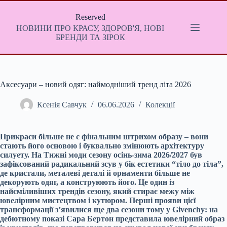
Перейти
до
Reserved
вмісту
НОВИНИ ПРО КРАСУ, ЗДОРОВ'Я, НОВІ
БРЕНДИ ТА ЗІРОК
Аксесуари – новий одяг: наймодніший тренд літа 2026
Ксенія Савчук
06.06.2026
Колекції
Прикраси більше не є фінальним штрихом образу – вони
стають його основою і буквально змінюють архітектуру
силуету. На Тижні моди сезону осінь-зима 2026/2027 був
зафіксований радикальний зсув у бік естетики “тіло до тіла”,
де кристали, металеві деталі й орнаменти більше не
декорують одяг, а конструюють його. Це один із
найсміливіших трендів сезону, який стирає межу між
ювелірним мистецтвом і кутюром. Перші прояви цієї
трансформації з’явилися ще два сезони тому у Givenchy: на
дебютному показі Сара Бертон представила ювелірний образ