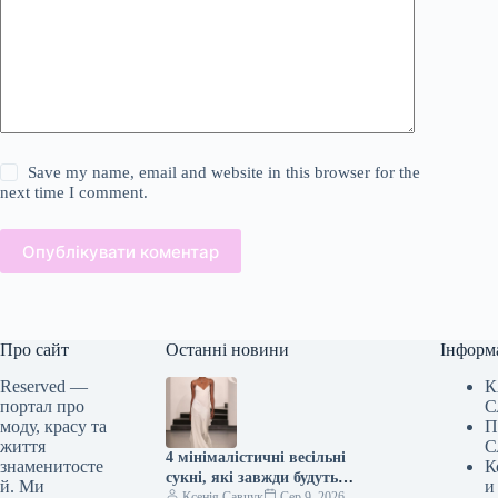
Save my name, email and website in this browser for the
next time I comment.
Опублікувати коментар
Про сайт
Останні новини
Інформ
Reserved —
К
портал про
С
моду, красу та
П
життя
С
4 мінімалістичні весільні
знаменитосте
К
сукні, які завжди будуть
й. Ми
и
актуальними
Ксенія Савчук
Сер 9, 2026