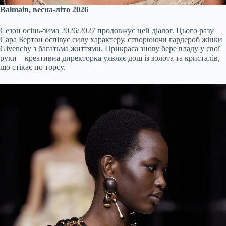
Balmain, весна-літо 2026
Сезон осінь-зима 2026/2027 продовжує цей діалог. Цього разу
Сара Бертон оспівує силу характеру, створюючи гардероб жінки
Givenchy з багатьма життями. Прикраса знову бере владу у свої
руки – креативна директорка уявляє дощ із золота та кристалів,
що стікає по торсу.