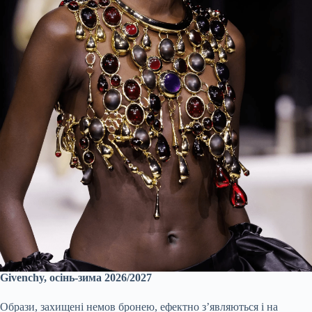
Givenchy, осінь-зима 2026/2027
Образи, захищені немов бронею, ефектно зʼявляються і на