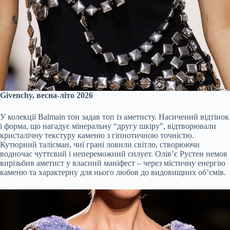
Givenchy, весна-літо 2026
У колекції Balmain тон задав топ із аметисту. Насичений відтінок
і форма, що нагадує мінеральну “другу шкіру”, відтворювали
кристалічну текстуру каменю з гіпнотичною точністю.
Кутюрний талісман, чиї грані ловили світло, створюючи
водночас чуттєвий і непереможний силует. Олів’є Рустен немов
вирізьбив аметист у власний маніфест – через містичну енергію
каменю та характерну для нього любов до видовищних об’ємів.