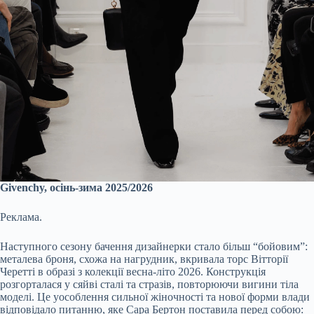
Givenchy, осінь-зима 2025/2026
Реклама.
Наступного сезону бачення дизайнерки стало більш “бойовим”:
металева броня, схожа на нагрудник, вкривала торс Вітторії
Черетті в образі з колекції весна-літо 2026. Конструкція
розгорталася у сяйві сталі та стразів, повторюючи вигини тіла
моделі. Це уособлення сильної жіночності та нової форми влади
відповідало питанню, яке Сара Бертон поставила перед собою: