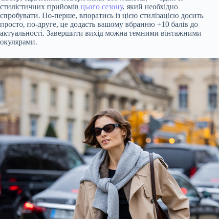
стилістичних
прийомів
цього сезону
, який необхідно
спробувати. По-перше, впоратись із цією стилізацією досить
просто, по-друге, це додасть вашому вбранню
+10
балів до
актуальності. Завершити вихід можна темними
вінтажними
окулярами.