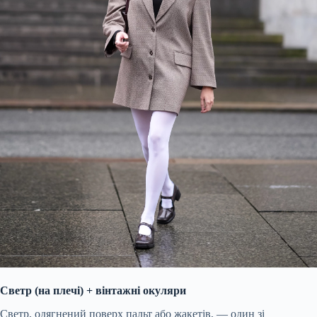
Светр (на плечі) +
вінтажні
окуляри
Светр, одягнений поверх пальт або жакетів, — один зі