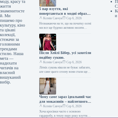
моду, красу та
П
життя
С
5 пар взуття, які
знаменитосте
К
повертаються в модні образи
й. Ми
и
з приходом осені
Ксенія Савчук
Сер 6, 2026
пишемо про
Незважаючи на те, що на початку осені
культуру, кіно
ми все ще будемо активно носити
та цікаві
мюлі та шльопанці, а також завжди
колекції,
матимемо…
стежачи за
головними
трендами
Після Хейлі Бібер, усі захотіли
стилю. Наша
подібну сукню.
мета —
Ксенія Савчук
Сер 6, 2026
надихати
читачів на
Літніх суконь ніколи не буває забагато,
але саме цього сезону вони стали ще
власний
сміливішими. Тренди літа 2026
вишуканий
остаточно відмовляються від…
вибір.
Чому саме зараз ідеальний час
для мокасинів – найлегшого
закритого взуття
Ксенія Савчук
Сер 6, 2026
Хоча кросівки часто є основою
гардеробу, в теплу пору року взуття