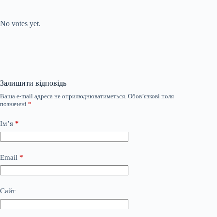
Submit Rating
Rate this item:
No votes yet.
Залишити відповідь
Ваша e-mail адреса не оприлюднюватиметься.
Обов’язкові поля
позначені
*
Ім’я
*
Email
*
Сайт