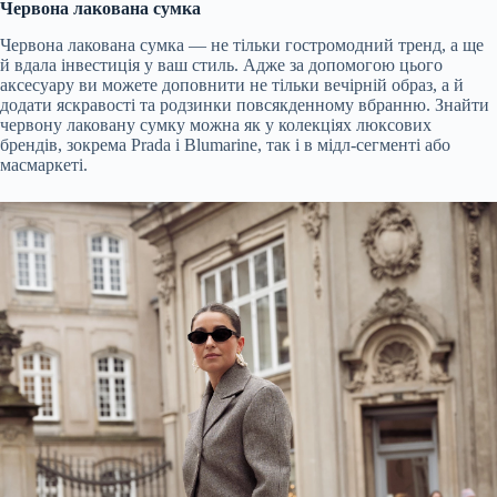
Червона лакована сумка
Червона лакована сумка — не тільки
гостромодний
тренд, а ще
й вдала інвестиція у ваш стиль. Адже за допомогою цього
аксесуару ви можете доповнити не тільки вечірній образ, а й
додати яскравості та родзинки повсякденному вбранню. Знайти
червону лаковану сумку можна як у колекціях люксових
брендів, зокрема
Prada
і
Blumarine
, так і в
мідл
-сегменті або
мас
маркеті.