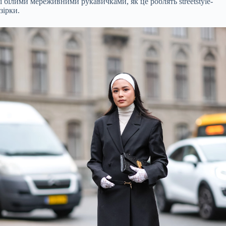
і білими мереживними рукавичками, як це роблять
streetstyle
-
зірки.