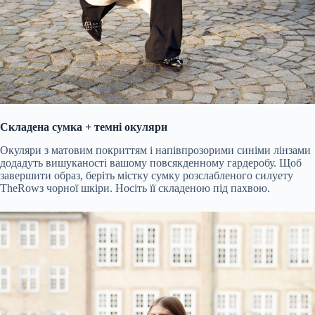
Складена сумка + темні окуляри
Окуляри з матовим покриттям і напівпрозорими синіми лінзами
додадуть вишуканості вашому повсякденному гардеробу. Щоб
завершити образ, беріть містку сумку розслабленого силуету
The
Row
​​з
чорної шкіри. Носіть її складеною під пахвою.