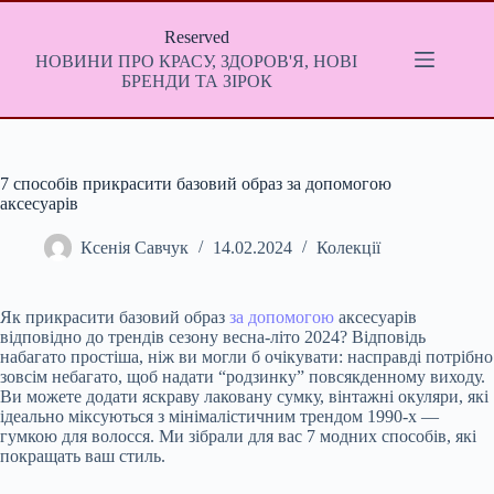
Перейти
до
Reserved
вмісту
НОВИНИ ПРО КРАСУ, ЗДОРОВ'Я, НОВІ
БРЕНДИ ТА ЗІРОК
7 способів прикрасити базовий образ за допомогою
аксесуарів
Ксенія Савчук
14.02.2024
Колекції
Як прикрасити базовий образ
за допомогою
аксесуарів
відповідно до трендів сезону весна-літо 2024? Відповідь
набагато простіша, ніж ви могли б очікувати: насправді потрібно
зовсім небагато, щоб надати “родзинку” повсякденному виходу.
Ви можете додати яскраву лаковану сумку,
вінтажні
окуляри, які
ідеально
міксуються
з
мінімалістичним
трендом
1990
-х —
гумкою для волосся. Ми зібрали для вас 7 модних способів, які
покращать ваш стиль.