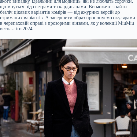
якого випадку, ідеальний для модниць, які не люблять сорочки,
що мнуться під светрами та
кардиганами
. Ви можете знайти
безліч цікавих варіантів комірів — від ажурних версій до
стриманих варіантів. А завершити образ пропонуємо окулярами
в черепаховій оправі з прозорими лінзами, як у колекції
Miu
Miu
весна-літо 2024.