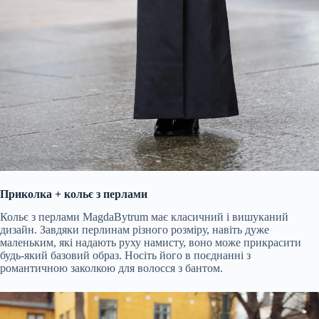
Приколка
+ кольє з перлами
Кольє з перлами
Magda
Bytrum
має класичний і вишуканий
дизайн. Завдяки перлинам різного розміру, навіть дуже
маленьким, які надають руху намисту, воно може прикрасити
будь-який базовий образ. Носіть його в поєднанні з
романтичною
заколкою
для волосся з бантом.