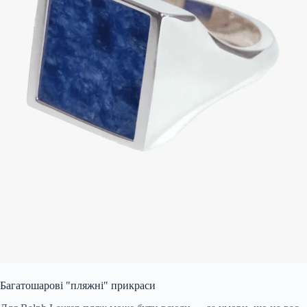
Багатошарові "пляжні" прикраси