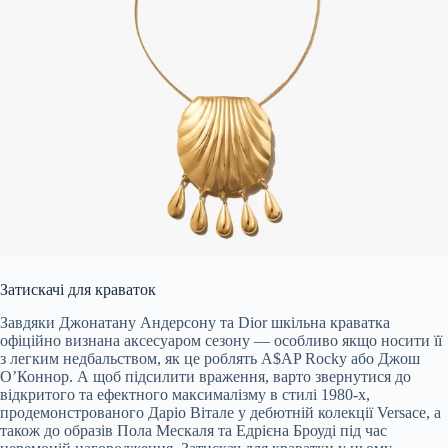
Затискачі для краваток
Завдяки Джонатану Андерсону та Dior шкільна краватка
офіційно визнана аксесуаром сезону — особливо якщо носити її
з легким недбальством, як це роблять A$AP Rocky або Джош
О’Коннор. А щоб підсилити враження, варто звернутися до
відкритого та ефектного максималізму в стилі 1980-х,
продемонстрованого Даріо Вітале у дебютній колекції Versace, а
також до образів Пола Мескаля та Едрієна Броуді під час