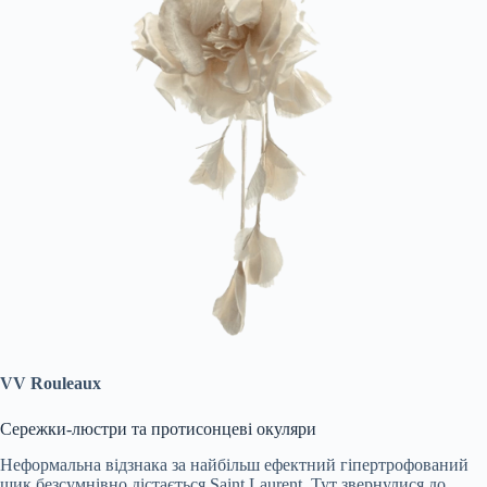
VV Rouleaux
Сережки-люстри та протисонцеві окуляри
Неформальна відзнака за найбільш ефектний гіпертрофований
шик безсумнівно дістається Saint Laurent. Тут звернулися до