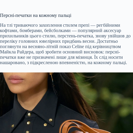
Персні-печатки на кожному пальці
На тлі триваючого захоплення стилем препі — регбійними
кофтами, бомберами, бейсболками — популярний аксесуар
прихильників цього стилю, перстень-печатка, знову увійшов до
переліку головних ювелірних придбань весни. Достатньо
поглянути на весняно-літній показ Celine під керівництвом
Майкла Райдера, щоб зробити основний висновок: персні-
печатки вже не призначені лише для мізинця. Їх слід носити
нашаровано, з підкресленою впевненістю, на кожному пальці.