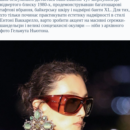
відвертого блиску 1980-х, продемонструвавши багатошарові
тафтові вбрання, байкерську шкіру і надмірні банти XL. Для тих,
хто тільки починає практикувати естетику надмірності в стилі
Ентоні Ваккарелло, варто зробити акцент на масивні сережки-
шандельєри і великі сонцезахисні окуляри — ніби з архівного
фото Гельмута Ньютона.