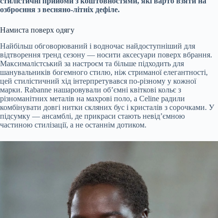
стилістичні прийоми з коштовностями, які варто взяти на
озброєння з весняно-літніх дефіле.
Намиста поверх одягу
Найбільш обговорюваний і водночас найдоступніший для
відтворення тренд сезону — носити аксесуари поверх вбрання.
Максималістський за настроєм та більше підходить для
шанувальників богемного стилю, ніж стриманої елегантності,
цей стилістичний хід інтерпретувався по-різному у кожної
марки. Rabanne нашаровували об’ємні квіткові кольє з
різноманітних металів на махрові поло, а Celine радили
комбінувати довгі нитки скляних бус і кристалів з сорочками. У
підсумку — ансамблі, де прикраси стають невід’ємною
частиною стилізації, а не останнім дотиком.