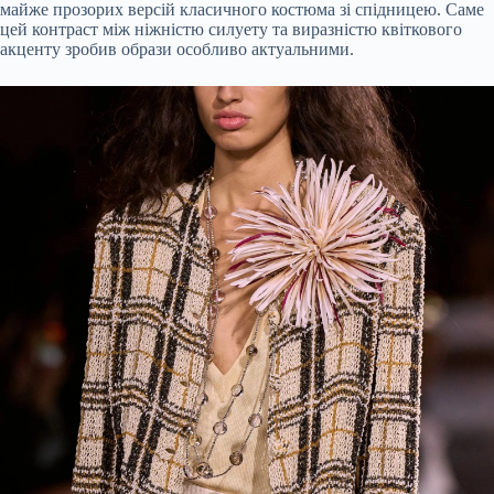
майже прозорих версій класичного костюма зі спідницею. Саме
цей контраст між ніжністю силуету та виразністю квіткового
акценту зробив образи особливо актуальними.