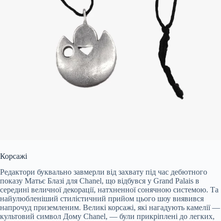
Корсажі
Редактори буквально завмерли від захвату під час дебютного
показу Матьє Блазі для Chanel, що відбувся у Grand Palais в
середині величної декорації, натхненної сонячною системою. Та
найулюбленіший стилістичний прийом цього шоу виявився
напрочуд приземленим. Великі корсажі, які нагадують камелії —
культовий символ Дому Chanel, — були прикріплені до легких,