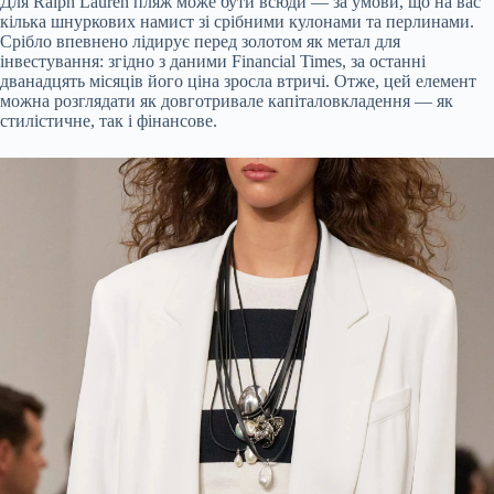
Для Ralph Lauren пляж може бути всюди — за умови, що на вас
кілька шнуркових намист зі срібними кулонами та перлинами.
Срібло впевнено лідирує перед золотом як метал для
інвестування: згідно з даними Financial Times, за останні
дванадцять місяців його ціна зросла втричі. Отже, цей елемент
можна розглядати як довготривале капіталовкладення — як
стилістичне, так і фінансове.