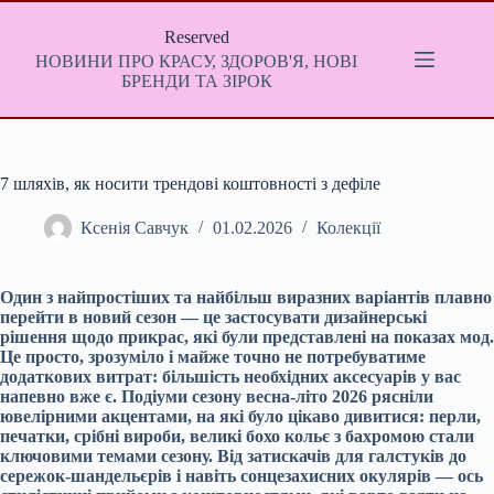
Перейти
до
Reserved
вмісту
НОВИНИ ПРО КРАСУ, ЗДОРОВ'Я, НОВІ
БРЕНДИ ТА ЗІРОК
7 шляхів, як носити трендові коштовності з дефіле
Ксенія Савчук
01.02.2026
Колекції
Один з найпростіших та найбільш виразних варіантів плавно
перейти в новий сезон — це застосувати дизайнерські
рішення щодо прикрас, які були представлені на показах мод.
Це просто, зрозуміло і майже точно не потребуватиме
додаткових витрат: більшість необхідних аксесуарів у вас
напевно вже є. Подіуми сезону весна-літо 2026 рясніли
ювелірними акцентами, на які було цікаво дивитися: перли,
печатки, срібні вироби, великі бохо кольє з бахромою стали
ключовими темами сезону. Від затискачів для галстуків до
сережок-шандельєрів і навіть сонцезахисних окулярів — ось