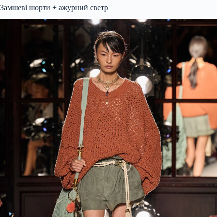
Замшеві шорти + ажурний светр