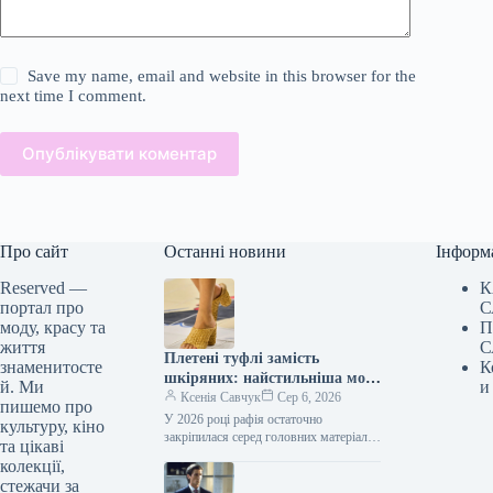
Save my name, email and website in this browser for the
next time I comment.
Опублікувати коментар
Про сайт
Останні новини
Інформ
Reserved —
К
портал про
С
моду, красу та
П
життя
С
Плетені туфлі замість
знаменитосте
К
шкіряних: найстильніша мода
й. Ми
и
серпня 2026
Ксенія Савчук
Сер 6, 2026
пишемо про
У 2026 році рафія остаточно
культуру, кіно
закріпилася серед головних матеріалів
та цікаві
у світі люксових аксесуарів. Якщо ще
колекції,
донедавна її асоціювали переважно з…
стежачи за