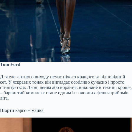
Tom Ford
Для елегантного виходу немає нічого кращого за відповідний
сет. У яскравих тонах він виглядає особливо сучасно і просто
стилізується. Льон, денім або вбрання, виконане в техніці кроше,
– барвистий комплект стане одним із головних фешн-прийомів
літа.
Шорти карго + майка