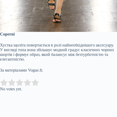
Coperni
Хустка щоліта повертається в ролі найнеобхіднішого аксесуару.
У вигляді топа вона збільшує модний градус класичних чорних
шортів і формує образ, який балансує між безтурботністю та
елегантністю.
За матеріалами Vogue.fr.
Submit Rating
Rate this item:
No votes yet.