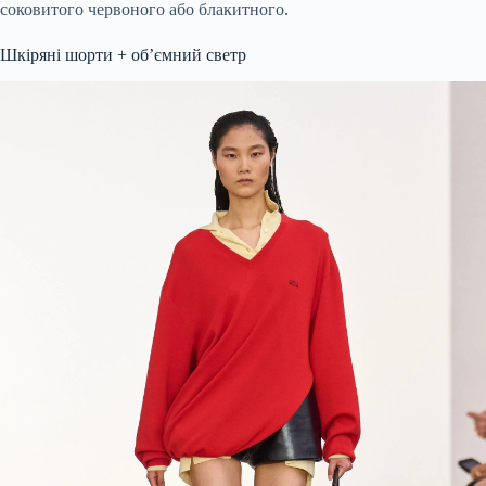
соковитого червоного або блакитного.
Шкіряні шорти + об’ємний светр