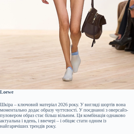
Loewe
Шкіра – ключовий матеріал 2026 року. У вигляді шортів вона
моментально додає образу чуттєвості. У поєднанні з оверсайз-
пуловером образ стає більш вільним. Ця комбінація однаково
актуальна і вдень, і ввечері – і обіцяє стати одним із
найгарячіших трендів року.