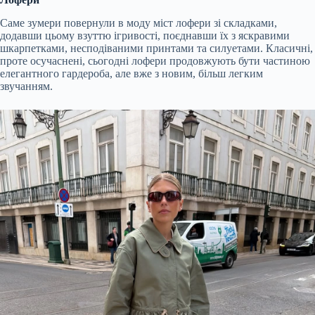
Саме зумери повернули в моду міст лофери зі складками,
додавши цьому взуттю ігривості, поєднавши їх з яскравими
шкарпетками, несподіваними принтами та силуетами. Класичні,
проте осучаснені, сьогодні лофери продовжують бути частиною
елегантного гардероба, але вже з новим, більш легким
звучанням.