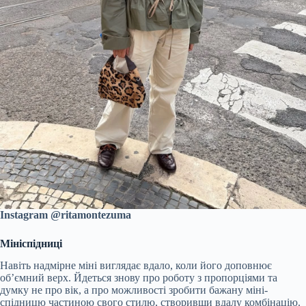
Instagram @ritamontezuma
Мініспідниці
Навіть надмірне міні виглядає вдало, коли його доповнює
об’ємний верх. Йдеться знову про роботу з пропорціями та
думку не про вік, а про можливості зробити бажану міні-
спідницю частиною свого стилю, створивши вдалу комбінацію.