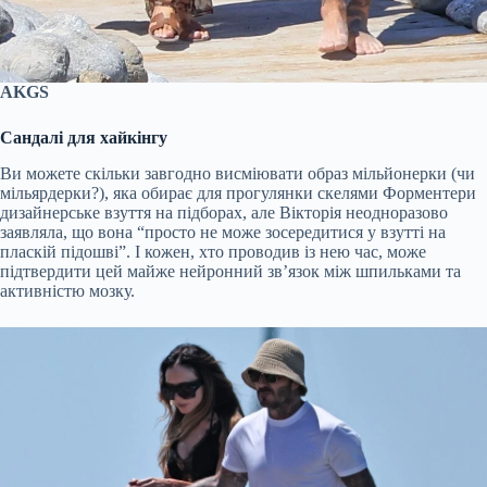
AKGS
Сандалі для хайкінгу
Ви можете скільки завгодно висміювати образ мільйонерки (чи
мільярдерки?), яка обирає для прогулянки скелями Форментери
дизайнерське взуття на підборах, але Вікторія неодноразово
заявляла, що вона “просто не може зосередитися у взутті на
пласкій підошві”. І кожен, хто проводив із нею час, може
підтвердити цей майже нейронний зв’язок між шпильками та
активністю мозку.