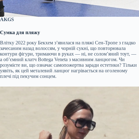
AKGS
Сумка для пляжу
Влітку 2022 року Бекхем з’явилася на пляжі Сен-Тропе з гладко
зачесаним назад волоссям, у чорній сукні, що повторювала
контури фігури, тримаючи в руках — ні, не солом’яний тоут, —
а об’ємний клатч Bottega Veneta з масивним ланцюгом. Чи
розумієте ви, що означає самопожертва заради естетики? Тільки
уявіть, як цей металевий ланцюг нагрівається на оголеному
плечі під пекучим сонцем.