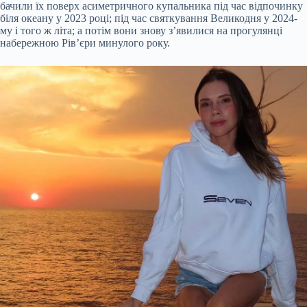
бачили їх поверх асиметричного купальника під час відпочинку
біля океану у 2023 році; під час святкування Великодня у 2024-
му і того ж літа; а потім вони знову з’явилися на прогулянці
набережною Рів’єри минулого року.