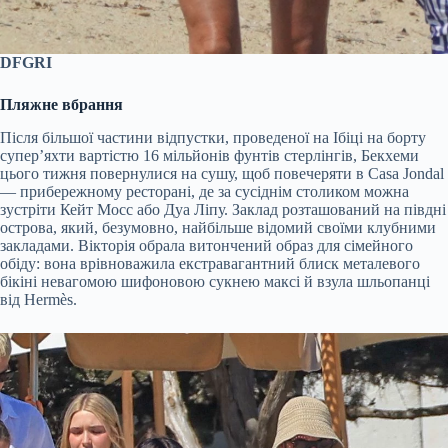
DFGRI
Пляжне вбрання
Після більшої частини відпустки, проведеної на Ібіці на борту
супер’яхти вартістю 16 мільйонів фунтів стерлінгів, Бекхеми
цього тижня повернулися на сушу, щоб повечеряти в Casa Jondal
— прибережному ресторані, де за сусіднім столиком можна
зустріти Кейт Мосс або Дуа Ліпу. Заклад розташований на півдні
острова, який, безумовно, найбільше відомий своїми клубними
закладами. Вікторія обрала витончений образ для сімейного
обіду: вона врівноважила екстравагантний блиск металевого
бікіні невагомою шифоновою сукнею максі й взула шльопанці
від Hermès.