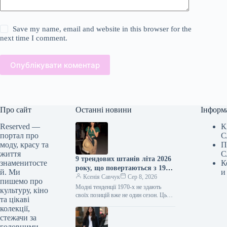
Save my name, email and website in this browser for the
next time I comment.
Опублікувати коментар
Про сайт
Останні новини
Інформ
Reserved —
К
портал про
С
моду, красу та
П
життя
С
9 трендових штанів літа 2026
знаменитосте
К
року, що повертаються з 1970-
й. Ми
и
х
Ксенія Савчук
Сер 8, 2026
пишемо про
Модні тенденції 1970-х не здають
культуру, кіно
своїх позицій вже не один сезон. Цього
та цікаві
літа це особливо помітно за брюками:
колекції,
фасони, характерні…
стежачи за
головними