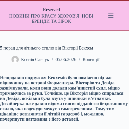
Перейти
до
Reserved
вмісту
НОВИНИ ПРО КРАСУ, ЗДОРОВ'Я, НОВІ
БРЕНДИ ТА ЗІРОК
5 порад для літнього стилю від Вікторії Бекхем
Ксенія Савчук
05.06.2026
Колекції
Нещодавно подружжя Бекхемів було помічено під час
відпочинку на острові Форментера. Вікторію та Девіда
зазнімкували, коли вони долали кам’янистий схил, міцно
тримаючись за руки. Точніше, це Вікторія міцно спиралася
на Девіда, оскільки була взута у шпильки-в’єтнамки.
Дизайнерка вже давно відома своєю відданістю бездоганному
стилю, яка подекуди межує з самозреченням. Тому тим
цікавіше розглянути її літній гардероб і, можливо,
почерпнути натхнення з його деталей.