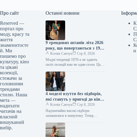
Про сайт
Останні новини
Інформ
Reserved —
К
портал про
С
моду, красу та
П
життя
С
9 трендових штанів літа 2026
знаменитосте
К
року, що повертаються з 1970-
й. Ми
и
х
Ксенія Савчук
Сер 8, 2026
пишемо про
Модні тенденції 1970-х не здають
культуру, кіно
своїх позицій вже не один сезон. Цього
та цікаві
літа це особливо помітно за брюками:
колекції,
фасони, характерні…
стежачи за
головними
трендами
4 моделі взуття без підборів,
стилю. Наша
які стануть у пригоді до кінця
мета —
літа
Ксенія Савчук
Сер 8, 2026
надихати
читачів на
Надзвичайно високі підбори
залишилися в минулому. Тепер
власний
модниці дедалі частіше обирають
вишуканий
взуття без підборів: від балеток до
вибір.
мюлів. Найстильніші жінки…