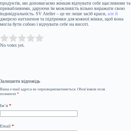
продуктів, ми допомагаємо жінкам відчувати себе щасливими та
привабливими, даруючи їм можливість вільно виражати свою
індивідуальність. SV Atelier – це не лише засіб краси,
але й
джерело натхнення та підтримки для кожної жінки, щоб вона
могла бути собою і відчувати себе на висоті.
Submit Rating
Rate this item:
No votes yet.
Залишити відповідь
Ваша e-mail адреса не оприлюднюватиметься.
Обов’язкові поля
позначені
*
Ім’я
*
Email
*