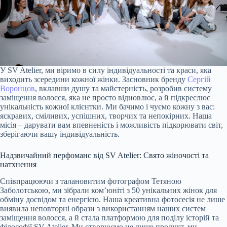
У SV Atelier, ми віримо в силу індивідуальності та краси, яка
виходить зсередини кожної жінки. Засновник бренду
Сергій
Воронцов
, вклавши душу та майстерність, розробив систему
заміщення волосся, яка не просто відновлює, а й підкреслює
унікальність кожної клієнтки. Ми бачимо і чуємо кожну з вас:
яскравих, сміливих, успішних, творчих та непокірних. Наша
місія – дарувати вам впевненість і можливість підкорювати світ,
зберігаючи вашу індивідуальність.
Надзвичайний перфоманс від SV Atelier: Свято жіночості та
натхнення
Співпрацюючи з талановитим фотографом Тетяною
Заболотською, ми зібрали ком’юніті з 50 унікальних жінок для
обміну досвідом та енергією. Наша креативна фотосесія не лише
виявила неповторні образи з використанням наших систем
заміщення волосся, а й стала платформою для поділу історій та
філософії SV Atelier. Ми створюємо не лише продукт, ми