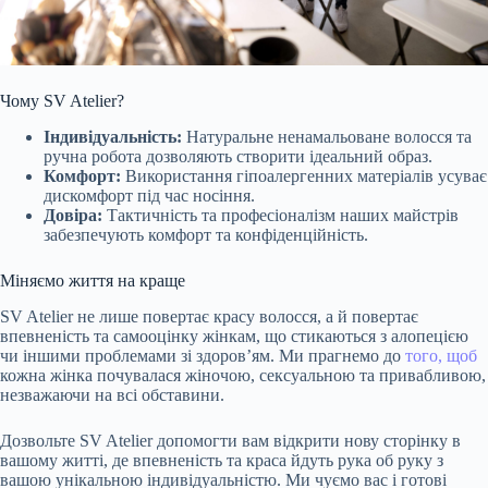
Чому SV Atelier?
Індивідуальність:
Натуральне ненамальоване волосся та
ручна робота дозволяють створити ідеальний образ.
Комфорт:
Використання гіпоалергенних матеріалів усуває
дискомфорт під час носіння.
Довіра:
Тактичність та професіоналізм наших майстрів
забезпечують комфорт та конфіденційність.
Міняємо життя на краще
SV Atelier не лише повертає красу волосся, а й повертає
впевненість та самооцінку жінкам, що стикаються з алопецією
чи іншими проблемами зі здоров’ям. Ми прагнемо до
того, щоб
кожна жінка почувалася жіночою, сексуальною та привабливою,
незважаючи на всі обставини.
Дозвольте SV Atelier допомогти вам відкрити нову сторінку в
вашому житті, де впевненість та краса йдуть рука об руку з
вашою унікальною індивідуальністю. Ми чуємо вас і готові