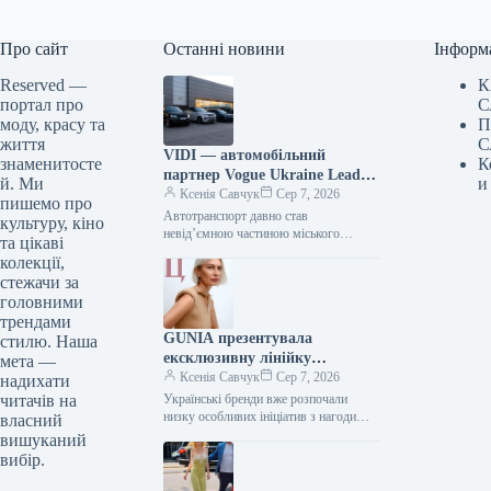
Про сайт
Останні новини
Інформ
Reserved —
К
портал про
С
моду, красу та
П
життя
С
VIDI — автомобільний
знаменитосте
К
партнер Vogue Ukraine Leaders
й. Ми
и
Gala: які автомобілі будуть
Ксенія Савчук
Сер 7, 2026
пишемо про
представлені на заході
Автотранспорт давно став
культуру, кіно
невід’ємною частиною міського
та цікаві
середовища — простором, що з’єднує
колекції,
роботу та дім, подорожі та
стежачи за
повсякденні клопоти. Тому вибір…
головними
трендами
GUNIA презентувала
стилю. Наша
ексклюзивну лінійку
мета —
ювелірних виробів на честь
Ксенія Савчук
Сер 7, 2026
надихати
Дня Незалежності
читачів на
Українські бренди вже розпочали
низку особливих ініціатив з нагоди
власний
Дня Незалежності. Зокрема, GUNIA
вишуканий
Project презентували символічну серію
вибір.
прикрас – позолочені…