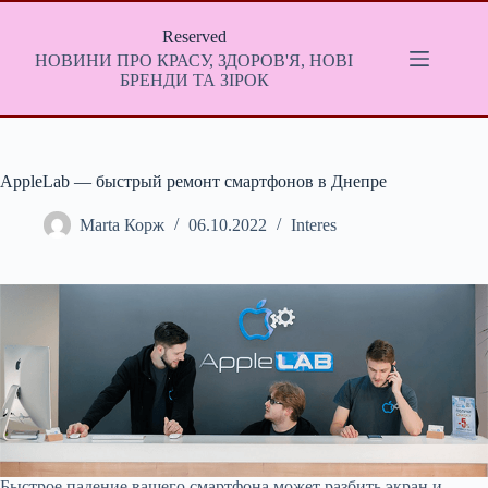
Перейти
до
Reserved
вмісту
НОВИНИ ПРО КРАСУ, ЗДОРОВ'Я, НОВІ
БРЕНДИ ТА ЗІРОК
AppleLab — быстрый ремонт смартфонов в Днепре
Мarta Корж
06.10.2022
Interes
Быстрое падение вашего смартфона может разбить экран и