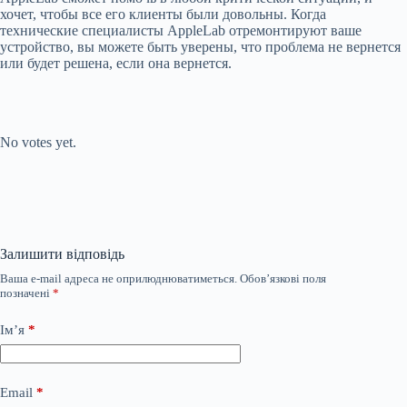
хочет, чтобы все его клиенты были довольны. Когда
технические специалисты AppleLab отремонтируют ваше
устройство, вы можете быть уверены, что проблема не вернется
или будет решена, если она вернется.
Submit Rating
Rate this item:
No votes yet.
Залишити відповідь
Ваша e-mail адреса не оприлюднюватиметься.
Обов’язкові поля
позначені
*
Ім’я
*
Email
*